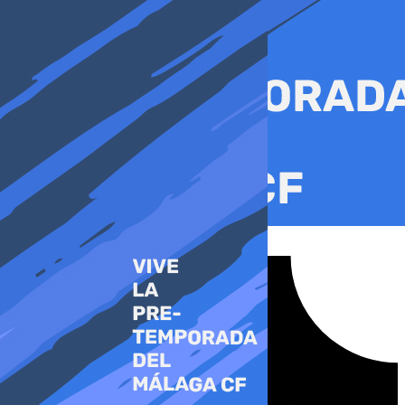
Ir
al
contenido
Tiktok