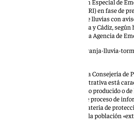
este viernes 28 de febrero el Plan Especial de Em
Inundaciones en Andalucía (PERI) en fase de pr
Operativa 0, ante la previsión de lluvias con avi
las provincias de Málaga, Huelva y Cádiz, según
sociales el 112, perteneciente a la Agencia de E
https://www.101tv.es/aviso-naranja-lluvia-tor
amarillo-cadiz-huelva/
Esta fase de preemergencia de la Consejería de P
Social y Simplificación Administrativa está ca
por el seguimiento del fenómeno producido o de 
disponibles, con el consiguiente proceso de info
autoridades competentes en materia de protecció
en general. El 112 recomienda a la población «ex
sus recomendaciones.