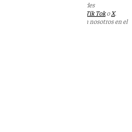
Más noticias de
101TV
en las redes
sociales:
Instagram
,
Facebook
,
Tik Tok
o
X
.
Puedes ponerte en contacto con nosotros en el
correo
informativos@101tv.es
Tags:
Últimas noticias