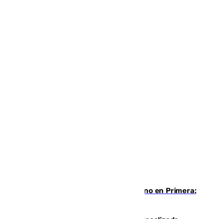
Las ganas de Larrubia ante su estreno en Primera:
“En busca de más sueños”