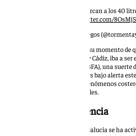
En zonas de Manilva se acercan a los 40 lit
afectar a Estepona.
pic.twitter.com/8OsMj
— Jose Luis Escudero Gallegos (@tormenta
El ente meteorológico avisó en su momento de qu
entre las provincias de Málaga y Cádiz, iba a ser e
de esta ‘Borrasca Fría Aislada’ (BFA), una suerte
varias demarcaciones andaluzas bajo alerta este 
Huelva. Además, también por fenómenos costero
Almería y Granada en sus litorales.
Nivel 0 de preemergencia
De hecho, desde la Junta de Andalucía se ha acti