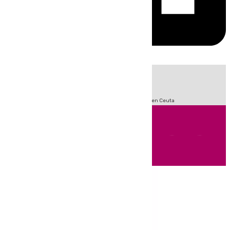
HOY
|
Sucesos
Incendios
Fútbol
LaLiga
Crisis Migratoria en Ceuta
Andalucía