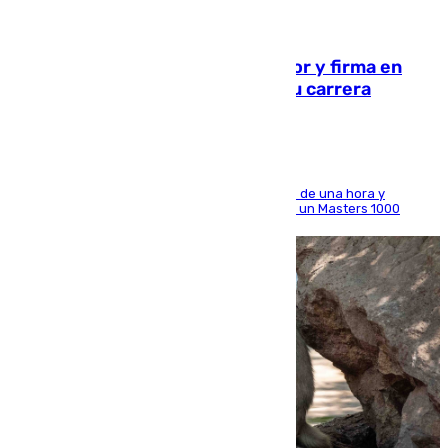
09.08.2026
Daniel Mérida derriba a Griekspoor y firma en
Montreal el mejor resultado de su carrera
El madrileño arrolla al neerlandés en poco más de una hora y
alcanza por primera vez los cuartos de final de un Masters 1000