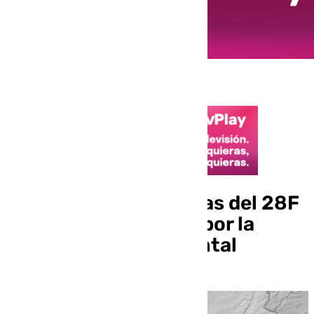
Las lluvias y tormentas del 28F
en Málaga empiezan por la
Costa del Sol Occidental