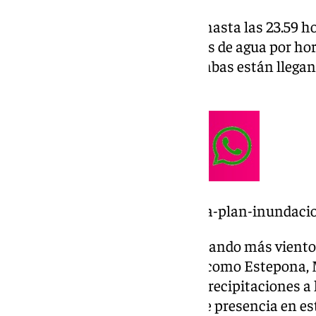
La alerta, activa desde las 9.00 hasta las 23.59 h
pueden darse entre 30 y 60 litros de agua por h
malagueños. Las primeras trombas están llegan
Sabinillas o Manilva.
https://www.101tv.es/andalucia-plan-inundaci
Además, cada vez se está levantando más viento
precipitaciones en municipios como Estepona, 
acercándose cada vez más las precipitaciones a 
también están haciendo acto de presencia en est