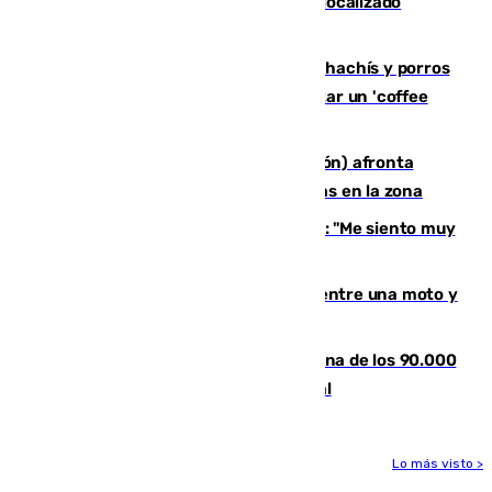
Muere un joven de 21 años tras ser localizado
inconsciente en una piscina de El Palo
Cae una red que vendía marihuana, hachís y porros
en Marbella: cinco detenidos por regentar un 'coffee
shop'
El incendio forestal de Tírig (Castellón) afronta
horas claves ante el riesgo de tormentas en la zona
De la Fuente, homenajeado en Haro: "Me siento muy
emocionado"
Muere un hombre en un accidente entre una moto y
un quad en un pueblo de Granada
De la firma de Alfonso XII a la Chiclana de los 90.000
habitantes: siglo y medio de orgullo local
Lo más visto >