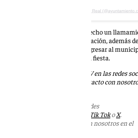
Una publicación compartida de Cañete la Real (@ayuntamiento.c
Desde el Ayuntamiento se ha hecho un llamamien
vecinas a sumarse a esta celebración, además de 
residentes en otros lugares a regresar al municip
ambiente que caracteriza a esta fiesta.
Descubre más noticias de 101TV en las redes soc
Tok
o
X
. Puedes ponerte en contacto con nosotro
informativos@101tv.es
Más noticias de
101TV
en las redes
sociales:
Instagram
,
Facebook
,
Tik Tok
o
X
.
Puedes ponerte en contacto con nosotros en el
correo
informativos@101tv.es