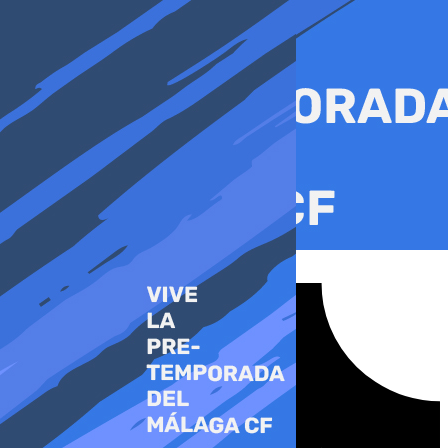
Ir
al
contenido
Tiktok