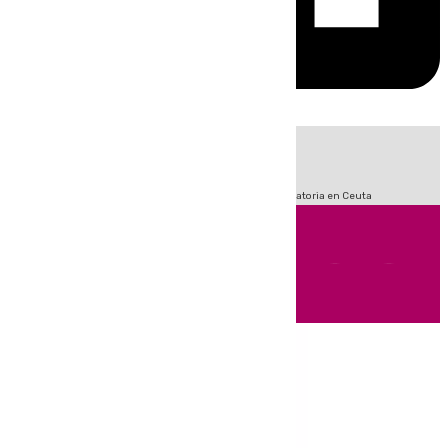
HOY
|
Sucesos
Fútbol
LaLiga
Primera División
Crisis Migratoria en Ceuta
Andalucía