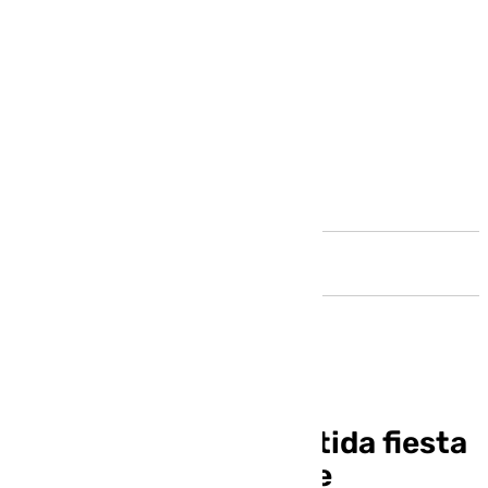
Andalucía
‘Las Quintas’, la divertida fiesta
de Cañete La Real que