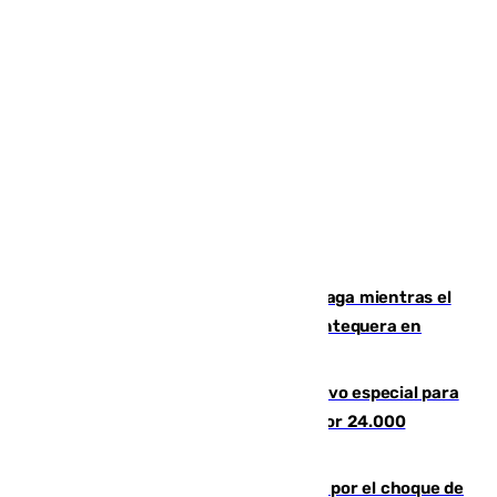
El taró tiñe de niebla la costa de Málaga mientras el
calor se concentra en el interior con Antequera en
aviso amarillo
La Guardia Civil prepara un dispositivo especial para
el eclipse del 12 de agosto compuesto por 24.000
agentes
Cortado el Cercanías C-2 de Málaga por el choque de