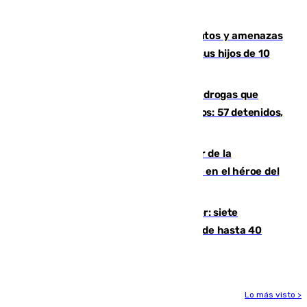
un tren con una catenaria caída
Detenido en Estepona por malos tratos y amenazas
de muerte a su pareja en presencia de sus hijos de 10
años y 11 meses
Desarticulada una red de tráfico de drogas que
introducía la mercancía desde Marruecos: 57 detenidos,
cuatro de ellos en Andalucía
Ferrán Torres, nombrado embajador de la
Comunidad Valenciana tras convertirse en el héroe del
Mundial
Andalucía sigue asfixiada por el calor: siete
provincias, en alerta por temperaturas de hasta 40
grados
Lo más visto >