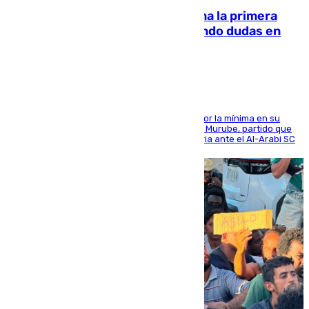
El Málaga cae ante el Ceuta y suma la primera
derrota de la pretemporada dejando dudas en
defensa
El cuadro dirigido por Juanfran Funes perdió por la mínima en su
envite contra el conjunto caballa en el Alfonso Murube, partido que
se disputó un día después de su primera victoria ante el Al-Arabi SC