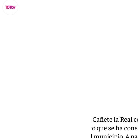
Miguel Alfonso
miércoles, 19 marzo 2025, 00:20
Compartir:
El próximo sábado 22 de marzo, Cañete la Real c
Fiesta de ‘Las Quintas’, un evento que se ha con
tradiciones más esperadas en el municipio. A part