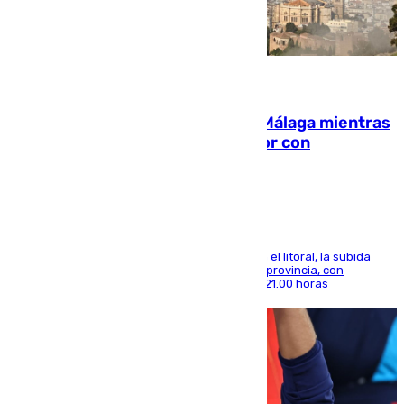
08.08.2026
El taró tiñe de niebla la costa de Málaga mientras
el calor se concentra en el interior con
Antequera en aviso amarillo
Mientras se alivia la sensación de bochorno en el litoral, la subida
térmica se notará sobre todo en el norte de la provincia, con
máximas que rozarán los 38 grados hasta las 21.00 horas