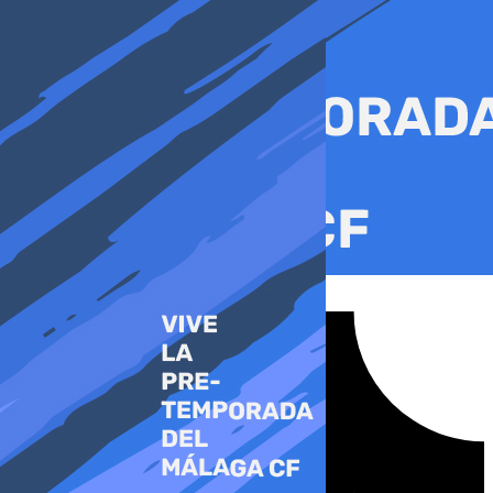
Ir
al
contenido
Tiktok