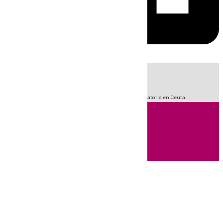
HOY
|
Fútbol
Sucesos
LaLiga
Primera División
Crisis Migratoria en Ceuta
Andalucía