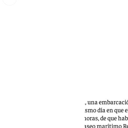
Lynx Devs
sábado, 16 noviembre 2024, 12:06
Compartir:
Encallada en la playa de la Cepa, una embarcació
de un mástil junto a la orilla. Mismo día en que 
recibía el aviso, sobre las 16:00 horas, de que hab
concretamente a la altura del paseo marítimo 