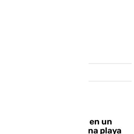
Andalucía
Localizan un cadáver en un
velero encallado en una playa