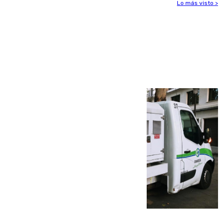
Lo más visto >
Más noticias
Ver más >