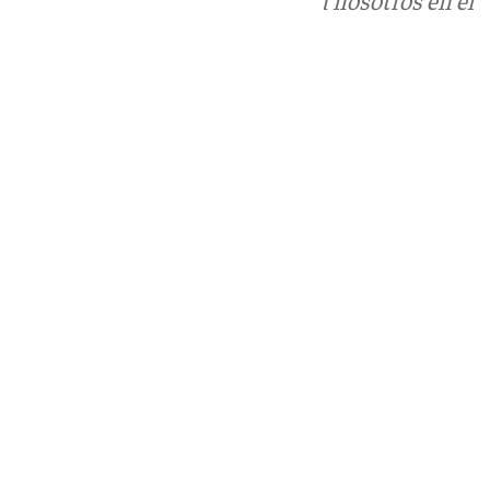
Puedes ponerte en contacto con nosotros en el
correo
informativos@101tv.es
Tags:
Últimas noticias