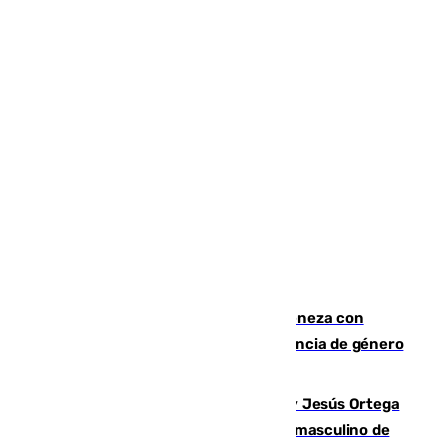
Retiene a su mujer en su casa y ameneza con
quemar la vivienda: nuevo caso de violencia de género
en Málaga
Dos sevillanos de oro: Manuel Cruz y Jesús Ortega
ganan el campeonato del mundo sub19 masculino de