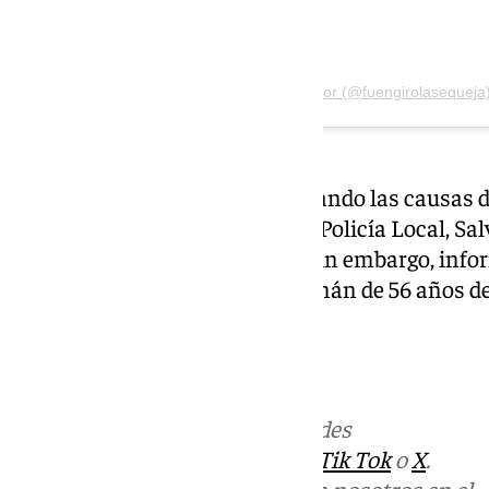
Una publicación compartida por (@fuengirolasequeja
De momento, se están investigando las causas del
Policía Nacional,
Guardia Civil, Policía Local, 
Desde ‘La Opinión de Málaga’, sin embargo, info
encontraron un ciudadano alemán de 56 años de
presentaba signos violentos.
Más noticias de
101TV
en las redes
sociales:
Instagram
,
Facebook
,
Tik Tok
o
X
.