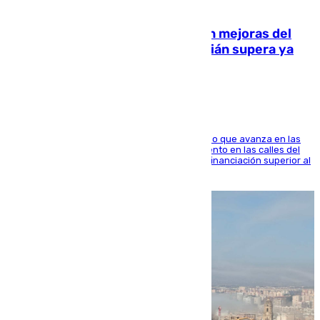
08.08.2026
La inversión del Ayuntamiento en mejoras del
entorno del Prado de San Sebastián supera ya
1.600.000 euros
El consistorio, a través de Emasesa, ha indicado que avanza en las
obras de renovación de las redes de saneamiento en las calles del
entorno del Prado, contando la zona con una financiación superior al
millón y medio de euros