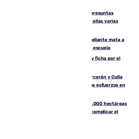
remo
Un juzgado de Ceuta investiga seis presuntas
agresiones sexuales a migrantes, entre ellas varias
menores
Desastre en Tailandia: un joven estudiante mata a
tiros a sus abuelo y a profesores en una escuela
Luca Zidane rompe con el Granada y ficha por el
Leganés
Incendios de Castellón: Sierra Engarcerán y Culla
evolucionan positivamente y centran los esfuerzos en
Tírig
El incendio de Niebla ya supera las 4.000 hectáreas
afectadas y "se espera que se vuelva a complicar el
fuego"