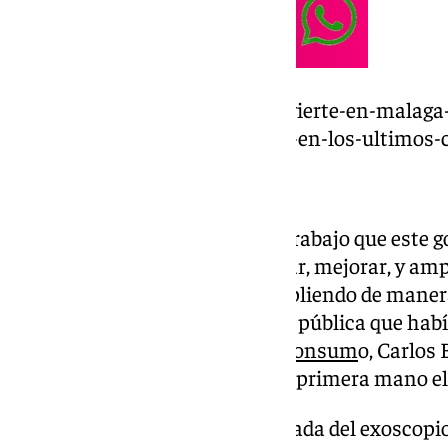
https://www.101tv.es/junta-invierte-en-malaga
en-infraestructuras-sanitarias-en-los-ultimos-
“Estas actuaciones se unen al trabajo que este g
prisa pero sin pausa para sanear, mejorar, y amp
sanitarias de la provincia, cumpliendo de maner
de apoyo y mejora de la sanidad pública que hab
delegado territorial de Salud y Consum
o, Carlos
visita al centro para conocer de primera mano 
Además del microscopio, la llegada del exoscopio