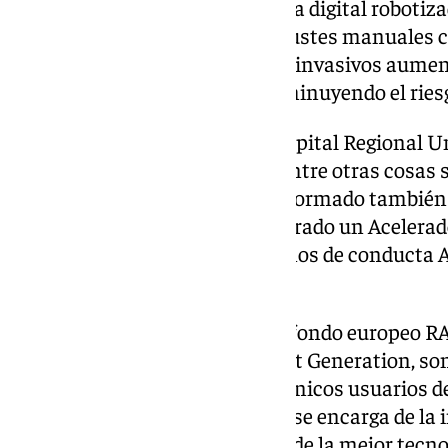
de una plataforma microscópica digital robotizad
neurocirujano a evitar hacer ajustes manuales 
procedimientos mínimamente invasivos aumenta 
ya que se da más precisión disminuyendo el ries
En los últimos tres años, el Hospital Regional Un
millones de euros con los que entre otras cosas 
se ha ampliado la UCI, se ha reformado también
Materno Infantil, se ha incorporado un Acelerado
adecuado la Unidad de Trastornos de conducta 
Bautista en su visita.
Estos avances financiados por fondo europeo R
paquete de ayudas europeo Next Generation, son 
colaboración de los servicios clínicos usuarios d
electromedicina del centro que se encarga de l
en condiciones óptimas de uso de la mejor tecno