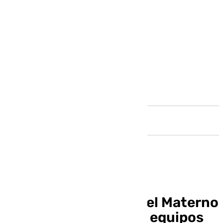
Andalucía
Los neurocirujanos del Materno
contarán con nuevos equipos