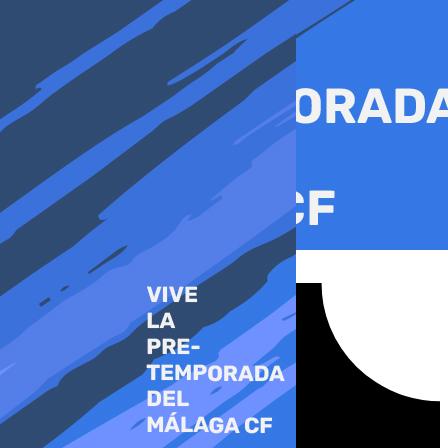
Ir
al
contenido
Tiktok