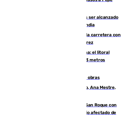
Habichuela
Un futbolista de 24 años muere tras ser alcanzado
por un rayo durante un partido en Tailandia
Muere un conductor tras salirse de la carretera con
su turismo en la A-480 a la altura de Jerez
Julio supera a junio en basura marina: el litoral
occidental malagueño recoge más de 33 metros
cúbicos de residuos
El Cádiz se afila ante un Granada en obras
La nueva presidenta del Parlamento, Ana Mestre,
hace parada institucional en Cádiz
Estabilizado el incendio forestal de San Roque con
19 familias aún desalojadas y un domicilio afectado de
gravedad