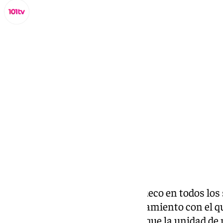
Lynx Devs
sábado, 21 septiembre 2024, 13:58
Compartir:
La tecnología se va haciendo hueco en todos los s
Reflejo de ello es el nuevo equipamiento con el q
Materno Infantil de Málaga
, ya que la unidad de