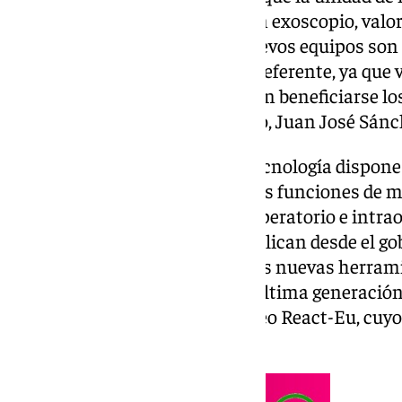
ha recibido un microscopio y un exoscopio, valo
euros en su conjunto. Estos nuevos equipos son 
malagueño se convierta en un referente, ya que va
especializadas de las que pueden beneficiarse los
el subdirector médico del centro, Juan José Sánc
El nuevo microscopio de alta tecnología dispon
para la visualización con nuevas funciones de 
lo que facilitará el manejo preoperatorio e intr
mayor precisión, tal y como explican desde el g
hecho posible la llegada de estas nuevas herram
inversión de equipamiento de última generación 
financiados con el fondo europeo React-Eu, cuyo 
fortalecer el sistema sanitario.