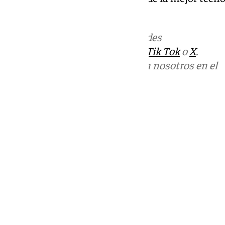
sanitaria.
Más noticias de
101TV
en las redes
sociales:
Instagram
,
Facebook
,
Tik Tok
o
X
.
Puedes ponerte en contacto con nosotros en el
correo
informativos@101tv.es
Tags:
Últimas noticias