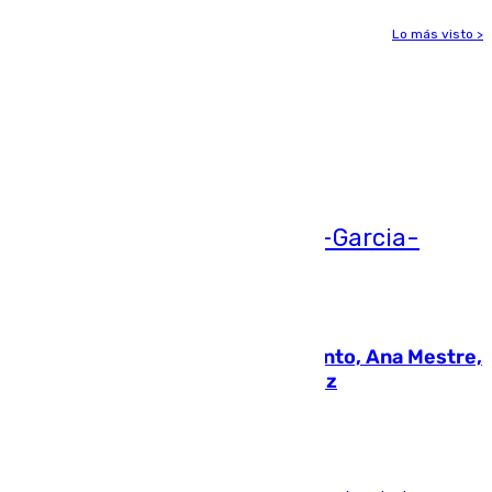
Lo más visto >
Más noticias
Ver más >
05.08.2026
La nueva presidenta del Parlamento, Ana Mestre,
hace parada institucional en Cádiz