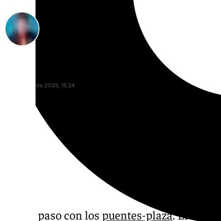
José Luis Sabatel
lunes, 30 junio 2025, 15:24
Compartir:
Nuevo paso con los
puentes-plaza
. El Ayun