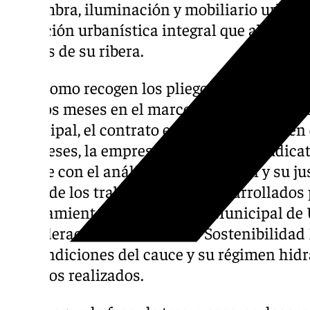
de sombra, iluminación y mobiliario urbano
actuación urbanística integral que abarcará
barrios de su ribera.
Tal y como recogen los pliegos en los que s
últimos meses en el marco de la hoja de rut
municipal, el contrato está estructurado en 
dos meses, la empresa que resulte adjudica
avance con el análisis de la solución y su ju
partir de los trabajos previos desarrollado
Planeamiento de la Gerencia Municipal de 
consideraciones del Área de Sostenibilidad
las condiciones del cauce y su régimen hidr
estudios realizados.