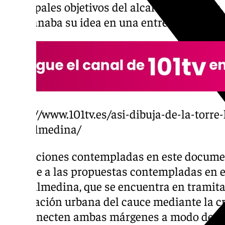
principales objetivos del alcalde de Málaga,
desgranaba su idea en una entrevista a 101T
https://www.101tv.es/asi-dibuja-de-la-torre
guadalmedina/
Las acciones contempladas en este docume
en base a las propuestas contempladas en e
Guadalmedina, que se encuentra en tramitac
integración urbana del cauce mediante la c
que conecten ambas márgenes a modo de p