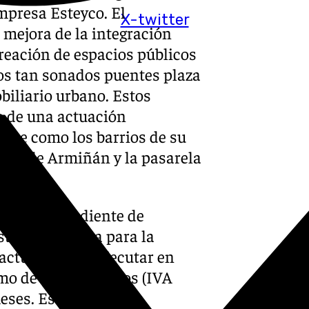
empresa Esteyco. El
X-twitter
 mejora de la integración
reación de espacios públicos
os tan sonados puentes plaza
iliario urbano. Estos
o de una actuación
auce como los barrios de su
ente de Armiñán y la pasarela
Esteyco (pendiente de
stencia técnica para la
 actuaciones a ejecutar en
mo de 302.500 euros (IVA
eses. Es uno de los