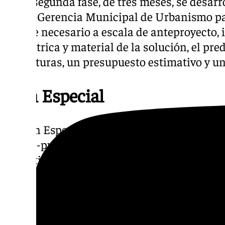
En la segunda fase, de tres meses, se desar
con la Gerencia Municipal de Urbanismo pa
detalle necesario a escala de anteproyecto, 
geométrica y material de la solución, el pr
estructuras, un presupuesto estimativo y u
Plan Especial
El Plan Especial del río Guadalmedina cont
plazas-puente a lo largo de su trazado con e
conectividad entre ambas márgenes del cauce
ciudadano del mismo. Para la generación de
se plantea la cubrición parcial del cauce m
gran puente-plaza entre los puentes de Ar
otros dos de menores dimensiones a la altu