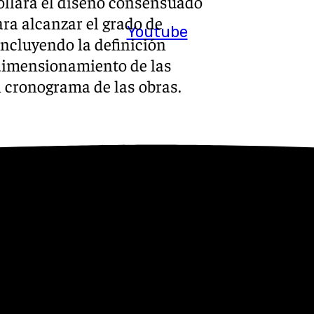
rollará el diseño consensuado
ra alcanzar el grado de
Youtube
incluyendo la definición
edimensionamiento de las
n cronograma de las obras.
empla la ejecución de varios
l objeto de mejorar la
 y facilitar el uso
 estos espacios propuestos,
ediante la construcción de un
miñán y Aurora, además de
ra de Santo Domingo y del