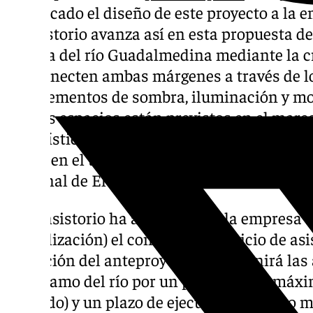
adjudicado el diseño de este proyecto a la 
Consistorio avanza así en esta propuesta de
urbana del río Guadalmedina mediante la c
que conecten ambas márgenes a través de l
con elementos de sombra, iluminación y mob
nuevos espacios están previstos en el marc
urbanística integral que abarcará tanto el c
ribera en el tramo comprendido entre el pu
peatonal de El Perchel.
El Consistorio ha adjudicado a la empresa 
formalización) el contrato de servicio de asi
redacción del anteproyecto que definirá las
este tramo del río por un presupuesto máxi
incluido) y un plazo de ejecución de cinco m