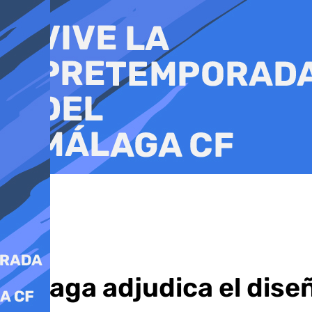
Ir
al
contenido
Málaga adjudica el dise