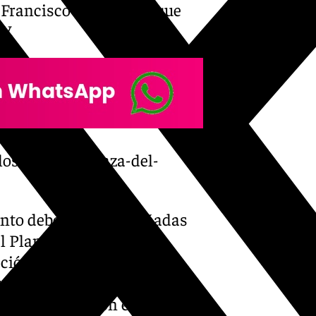
 Francisco de la Torre, que
V.
-los-puentes-plaza-del-
nto deberán ser diseñadas
l Plan Especial
ión, para mejorar la
reación de espacios públicos
lazas-puente con elementos