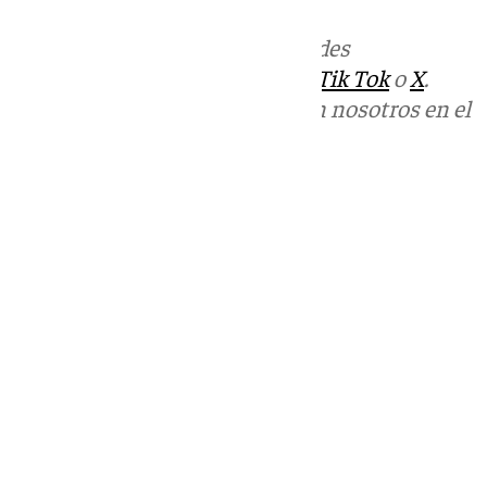
Más noticias de
101TV
en las redes
sociales:
Instagram
,
Facebook
,
Tik Tok
o
X
.
Puedes ponerte en contacto con nosotros en el
correo
informativos@101tv.es
Tags:
Últimas noticias