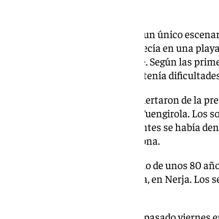
Del mar a las piscinas
Las tragedias no se limitaron a un único escenari
matrimonio de 85 y 72 años fallecía en una play
marcada por el viento y el oleaje. Según las pri
trató de auxiliar al otro cuando tenía dificultades
Días después, varios bañistas alertaron de la pr
en la playa de Los Boliches, en Fuengirola. Los s
sin vida de un hombre. Horas antes se había de
joven de 34 años en la misma zona.
Esta misma semana, un anciano de unos 80 años 
orilla en la playa de La Torrecilla, en Nerja. Los
lograron reanimarlo.
La última víctima se registró el pasado viernes 