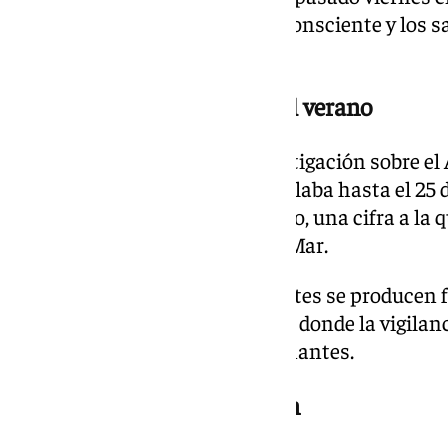
65 años fue sacado del agua inconsciente y los 
certificar su fallecimiento.
El riesgo comienza antes del verano
Los datos del Proyecto de Investigación sobre 
reflejan que la provincia acumulaba hasta el 25 d
ahogamiento en lo que va de año, una cifra a la
muerte registrada en Torre del Mar.
Además, muchos de los incidentes se producen fu
urbanos o en piscinas privadas, donde la vigila
los propios usuarios y acompañantes.
Una llamada a la prevención