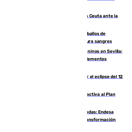
mercado
El Rey traslada a Vivas su respaldo a Ceuta ante la
crisis migratoria
El primer ciclo de las carreras de caballos de
Sanlúcar arranca este sábado con 27 pura sangres
Continúan los cierres de parques caninos en Sevilla:
se detectan alimentos que contienen elementos
peligrosos
Estos son los mejores sitios para ver el eclipse del 12
de agosto en la provincia de Málaga
Otro incendio en Granada: el fuego activa al Plan
Infoca en Pinos Puente
Más potencia para las Tres Mil Viviendas: Endesa
pone en marcha un nuevo centro de transformación