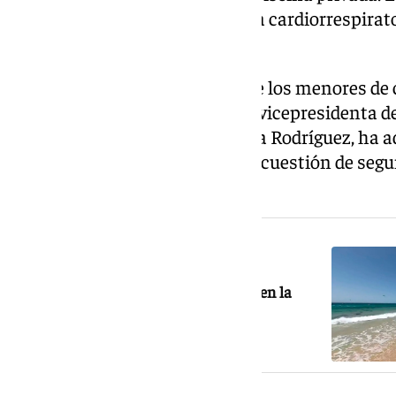
Valle del Guadalhorce en parada cardiorrespirato
salvarle la vida.
Los especialistas recuerdan que los menores de 
los grupos más vulnerables. La vicepresidenta d
Salvamento y Socorrismo, Nuria Rodríguez, ha ad
que un niño puede ahogarse en cuestión de segu
silencio.
NOTICIA RELACIONADA
Fallece por ahogamiento un hombre en la
playa de los Lances