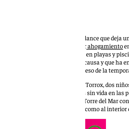
Málaga despide junio con un balance que deja un
Siete personas han fallecido por
ahogamiento
en
sucesión de
tragedias
ocurridas en playas y pisc
más mortífero del año por esta causa y que ha 
todavía no ha comenzado el grueso de la tempora
Un matrimonio octogenario en Torrox, dos niños
Cártama, dos hombres hallados sin vida en las p
bañista de 65 años fallecido en Torre del Mar c
que ha golpeado tanto al litoral como al interior 