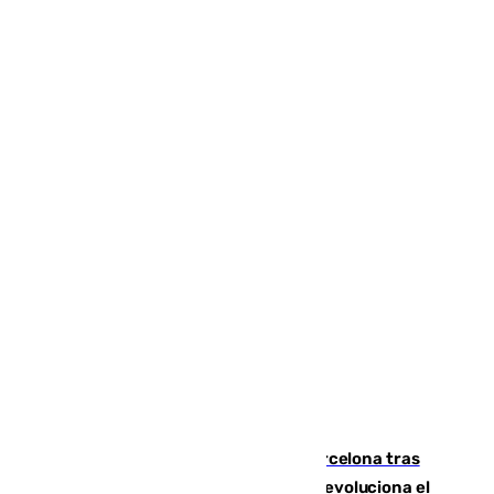
Rodrigo negocia su fichaje por el Barcelona tras
romper negociaciones con el Madrid y revoluciona el