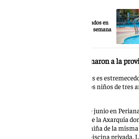
NOTICIA RELACIONADA
Dos niños de tres años mueren ahogados en
piscinas de Málaga en menos de una semana
Dos menores que conmocionaron a la prov
Y aunque cualquiera de los casos es estremeced
han generado han sido las de dos niños de tres 
días de diferencia.
El primero perdió la vida el 17 de junio en Perian
un alojamiento turístico rural de la Axarquía d
familia. Seis días después, una niña de la misma
sufrir un ahogamiento en una piscina privada. L