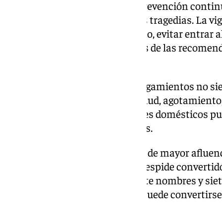
Los expertos subrayan que la prevención continú
herramienta para evitar nuevas tragedias. La vig
menores, la prudencia en el baño, evitar entrar 
hacerlo en solitario son algunas de las recomen
verano.
También recuerdan que los ahogamientos no si
imprudencias. Problemas de salud, agotamiento,
condiciones del mar o accidentes domésticos p
críticas en cuestión de segundos.
Málaga encara ahora los meses de mayor afluenc
invita a la prudencia. Junio se despide convertid
en aguas malagueñas y deja siete nombres y siet
agua, protagonista del verano, puede convertirs