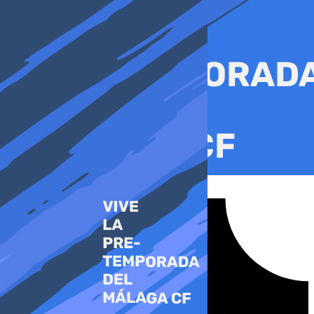
Ir
al
contenido
Tiktok