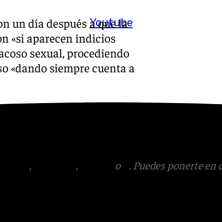
n un día después a que la
Youtube
ón «si aparecen indicios
 acoso sexual, procediendo
so «dando siempre cuenta a
presunto autor, se procederá
autoridad judicial», indicaron
nde-Marlaska.
tagram
,
Facebook
,
Tik Tok
o
X
. Puedes ponerte en 