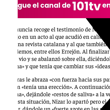
La denuncia recoge el testimonio de Nízar, q
produjo en un acto al que acudió en calidad
para una revista catalana y al que también 
de Podemos, entre ellos Errejón. Al finalizar
este le vio y se abalanzó sobre ella, dicién
persona» y que tenía que cambiar sus «ideas
Mientras le abraza «con fuerza hacia sus pa
Errejón «tenía una erección». A continuación
derecha», dejándole «restos de saliva» a la ve
Ante esta situación, Nízar lo apartó pero el 
acercar, dándole un «fuerte azote en las nal