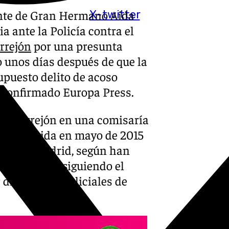
ante de Gran Hermano Aída
X-twitter
a ante la Policía contra el
rrejón
por una presunta
o unos días después de que la
upuesto delito de acoso
a confirmado Europa Press.
tra Errejón en una comisaría
al ocurrida en mayo de 2015
ense de Madrid, según han
internamente siguiendo el
 diligencias policiales de