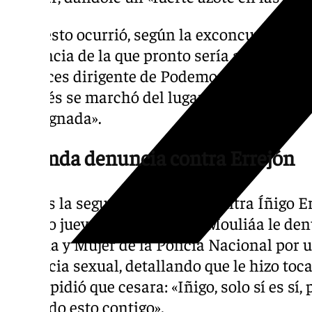
Todo esto ocurrió, según la exconcursante
presencia de la que pronto sería alcaldesa d
entonces dirigente de Podemos en Cataluña
después se marchó del lugar, sintiéndose «
y repugnada».
Segunda denuncia contra Errejón
Esta es la segunda denuncia contra Íñigo Er
pasado jueves la actriz Elisa Mouliáa le de
Familia y Mujer de la Policía Nacional por 
violencia sexual, detallando que le hizo to
que le pidió que cesara: «Iñigo, solo sí es sí
pasando esto contigo».