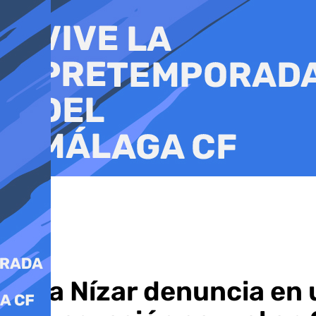
Ir
al
contenido
Aída Nízar denuncia en 