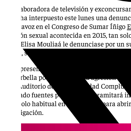
La colaboradora de televisión y exconcurs
Nízar ha interpuesto este lunes una denunci
exportavoz en el Congreso de Sumar Íñigo
E
agresión sexual acontecida en 2015, tan sol
actriz Elisa Mouliaá le denunciase por un s
sexual, según ha adelantado OK Diario y h
Nízar presentó este lunes una denuncia con
de Marbella por una presunta agresión sexu
en el Auditorio de la Universidad Complut
detallado fuentes policiales. Se tramitará 
protocolo habitual en estos casos para abrir
investigación.