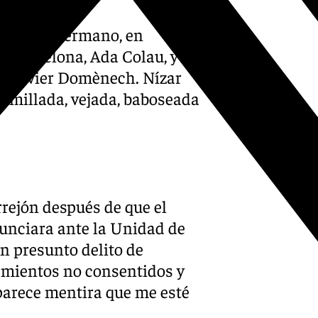
 de Gran Hermano, en
e Barcelona, Ada Colau, y del
, Xavier Domènech. Nízar
humillada, vejada, baboseada
rejón después de que el
nunciara ante la Unidad de
un presunto delito de
camientos no consentidos y
, parece mentira que me esté