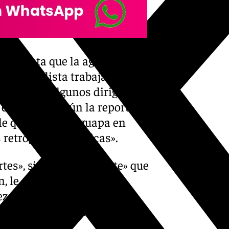
ue relata que la agresión se
 de periodista trabajando
asistieron algunos dirigentes
 el evento, según la reportera,
dole que «era más guapa en
 retrógradas políticas».
rtes», sintió «claramente» que
, le «besó la mejilla
z que le pedía el teléfono.
exdiputado se le volvió a
gas».