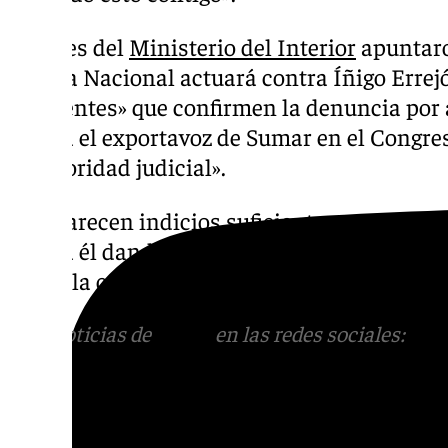
Fuentes del
Ministerio del Interior
apuntaro
Policía Nacional actuará contra Íñigo Errej
suficientes» que confirmen la denuncia por
contra el exportavoz de Sumar en el Congre
la autoridad judicial».
«Si aparecen indicios suficientes contra el 
contra él dando siempre cuenta de ello a la 
desde la cartera dirigida por Fernando Gra
Más noticias de
101TV
en las redes sociales:
Ins
correo
informativos@101tv.es