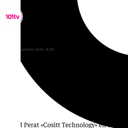
Miguel Alfonso
martes, 17 diciembre 2024, 12:08
Compartir:
Gerard Perat «Cositt Technology» en el Esc