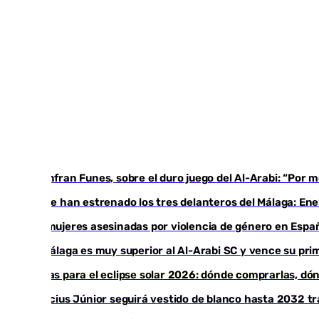
Juanfran Funes, sobre el duro juego del Al-Arabi: “Por
Ya se han estrenado los tres delanteros del Málaga: Ene
35 mujeres asesinadas por violencia de género en Españ
El Málaga es muy superior al Al-Arabi SC y vence su p
Gafas para el eclipse solar 2026: dónde comprarlas, d
Vinícius Júnior seguirá vestido de blanco hasta 2032 tr