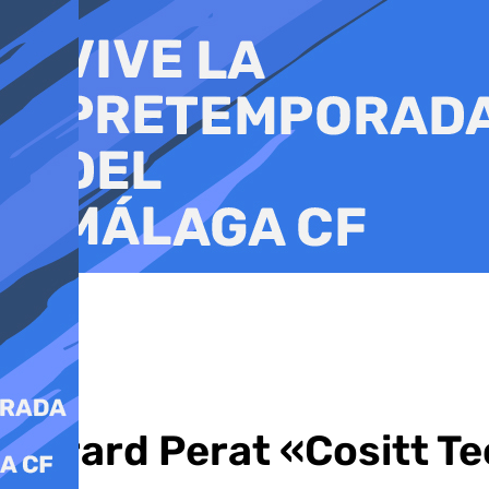
Ir
al
contenido
Gerard Perat «Cositt T