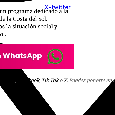
X-twitter
un programa dedicado a la
e la Costa del Sol.
s la situación social y
ol.
tagram
,
Facebook
,
Tik Tok
o
X
. Puedes ponerte en 