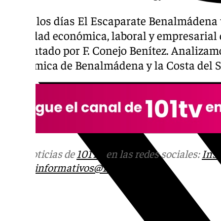
Todos los días El Escaparate Benalmádena 
actividad económica, laboral y empresarial d
Presentado por F. Conejo Benítez. Analizamo
económica de Benalmádena y la Costa del S
Más noticias de
101TV
en las redes sociales:
Ins
correo
informativos@101tv.es
Tags: