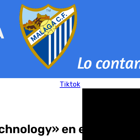
Tiktok
echnology» en el Escapar