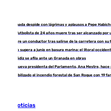
Granada despide con lágrimas y aplausos a Pepe Habich
Un futbolista de 24 años muere tras ser alcanzado por 
Muere un conductor tras salirse de la carretera con su 
Julio supera a junio en basura marina: el litoral occid
El Cádiz se afila ante un Granada en obras
La nueva presidenta del Parlamento, Ana Mestre, hace p
Estabilizado el incendio forestal de San Roque con 19 fa
Más noticias