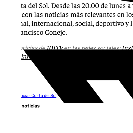
la Costa del Sol. Desde las 20.00 de lunes a v
diaria con las noticias más relevantes en los
nacional, internacional, social, deportivo 
por Francisco Conejo.
Más noticias de
101TV
en las redes sociales:
Ins
correo
informativos@101tv.es
Tags:
101TV Noticias Costa del Sol
Últimas noticias