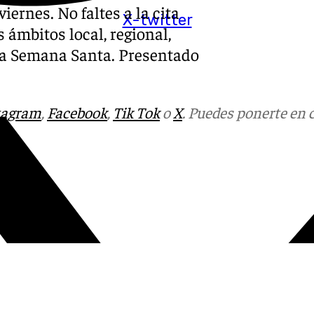
iernes. No faltes a la cita
X-twitter
 ámbitos local, regional,
y la Semana Santa. Presentado
tagram
,
Facebook
,
Tik Tok
o
X
. Puedes ponerte en 