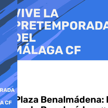
Ir
al
contenido
La Plaza Benalmádena: 