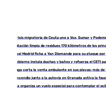
La crisis migratoria de Ceuta une a Vox, Sumar y Podem
Diputación limpia de residuos 170 kilómetros de los prin
El Real Madrid ficha a Yan Diomande para su ataque por
El Gobierno instala duchas y baños y refuerza el CETI 
Málaga corta la venta ambulante en sus playas: más de 
Un incendio junto a la autovía en Granada activa la fase 
Iberia organiza un vuelo especial para contemplar el ecli