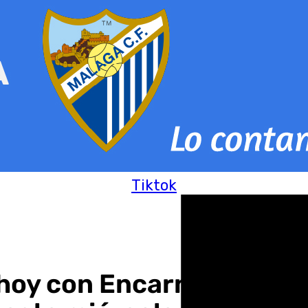
Tiktok
hoy con Encarnación Gon