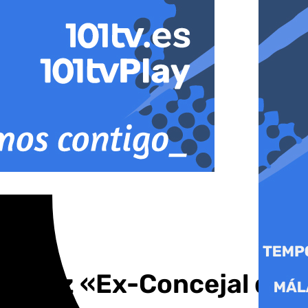
zález «Ex-Concejal del