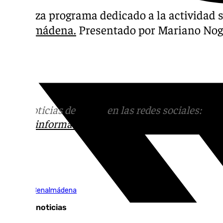
La Plaza programa dedicado a la actividad s
Benalmádena.
Presentado por Mariano Nog
Más noticias de
101TV
en las redes sociales:
Ins
correo
informativos@101tv.es
Tags:
La Plaza Benalmádena
Últimas noticias