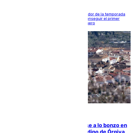
El conjunto de Juanfran Funes afronta el ecuador de la temporada
contra el cuadro catarí, en el que intentarán conseguir el primer
triunfo de los amistosos previo al arranque liguero
05.08.2026
Muere un indigente tras quemarse a lo bonzo en
una bañera en el municipio granadino de Órgiva