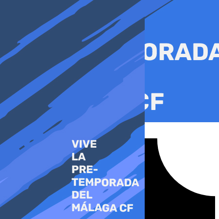
Ir
al
contenido
Tiktok