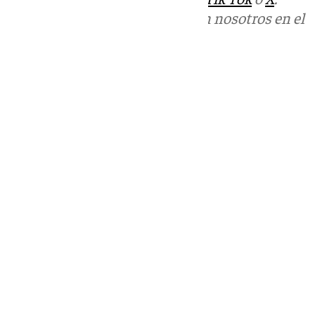
Puedes ponerte en contacto con nosotros en el
correo
informativos@101tv.es
Tags:
Últimas noticias