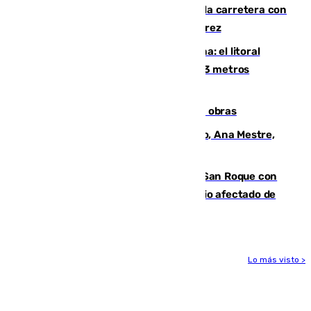
Muere un conductor tras salirse de la carretera con
su turismo en la A-480 a la altura de Jerez
Julio supera a junio en basura marina: el litoral
occidental malagueño recoge más de 33 metros
cúbicos de residuos
El Cádiz se afila ante un Granada en obras
La nueva presidenta del Parlamento, Ana Mestre,
hace parada institucional en Cádiz
Estabilizado el incendio forestal de San Roque con
19 familias aún desalojadas y un domicilio afectado de
gravedad
Lo más visto >
Más noticias