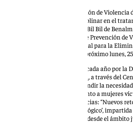
La XXIV Jornada sobre Prevención de Violencia 
de una intervención multidisciplinar en el trat
violencia sexual. El Castillo del Bil Bil de Bena
viernes las XXIV Jornadas sobre Prevención de V
en el marco del Día Internacional para la Elimin
Mujer, que se conmemorará el próximo lunes, 25
La iniciativa, organizada como cada año por la D
Ayuntamiento de
Benalmádena
, a través del C
la Mujer, se ha centrado en difundir la necesida
multidisciplinar en el tratamiento a mujeres víct
acto ha contado con dos ponencias: “Nuevos reto
Miradas desde el aspecto psicológico’, impartida 
‘Abordaje de la violencia sexual desde el ámbito j
García Rodríguez.