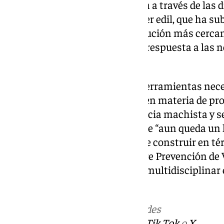
asistencia digna y especializada a través de las
públicas”, ha expresado el primer edil, que ha su
ayuntamientos somos la institución más cercana 
ocupamos cada vez más de dar respuesta a las n
municipio”.
“Trabajamos para prestar las herramientas nece
competencias, especialmente, en materia de prot
las mujeres que sufren la violencia machista y s
alcalde, que ha puntualizado que “aun queda un 
este sentido, pero es importante construir en té
sociedad”. La XXIV Jornada sobre Prevención de 
necesidad de una intervención multidisciplinar 
víctimas de violencia sexual.
Más noticias de
101TV
en las redes
sociales:
Instagram
,
Facebook
,
Tik Tok
o
X
.