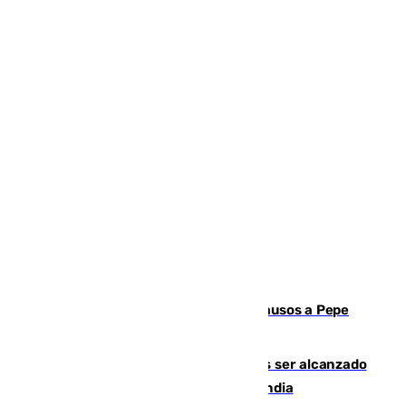
Granada despide con lágrimas y aplausos a Pepe
Habichuela
Un futbolista de 24 años muere tras ser alcanzado
por un rayo durante un partido en Tailandia