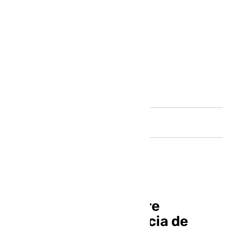
Andalucía
La XXIV Jornada sobre
Prevención de Violencia de