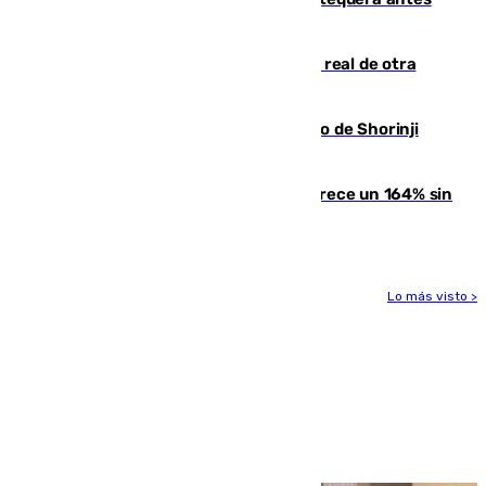
del inicio de la Liga
Ceuta se prepara ante la posibilidad real de otra
entrada masiva el 15 de agosto
Cártama, protagonista en el Europeo de Shorinji
Kempo celebrado en Berlín
La llegada de inmigrantes a Ceuta crece un 164% sin
contar la entrada masiva
Lo más visto >
Más noticias
Ver más >