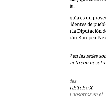
Turismo de la Junta de Andalucía.
La Feria Metadigital Rural-Axarquía es un proye
competencias digitales para residentes de pue
20.000 habitantes que organiza la Diputación d
Andalucía, financiado por la Unión Europea-Ne
de Recuperación.
Descubre más noticias de 101TV en las redes soc
Tok
o
X
. Puedes ponerte en contacto con nosotro
informativos@101tv.es
Más noticias de
101TV
en las redes
sociales:
Instagram
,
Facebook
,
Tik Tok
o
X
.
Puedes ponerte en contacto con nosotros en el
correo
informativos@101tv.es