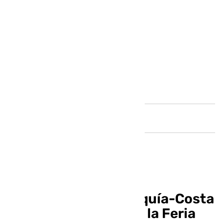
Andalucía
Mancomunidad Axarquía-Costa
del Sol participará en la Feria