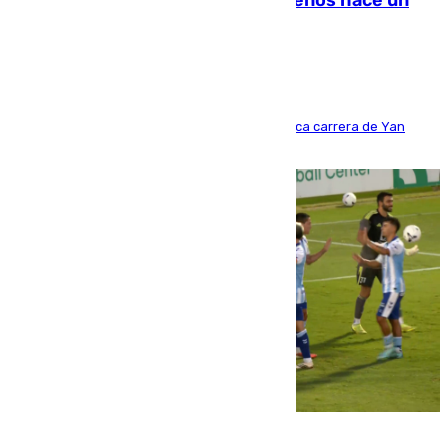
costaba 105 millones de euros menos hace un
año y jugaba en Leganés
Del filial pepinero a récord absoluto: la meteórica carrera de Yan
Diomande en solo doce meses
06.08.2026