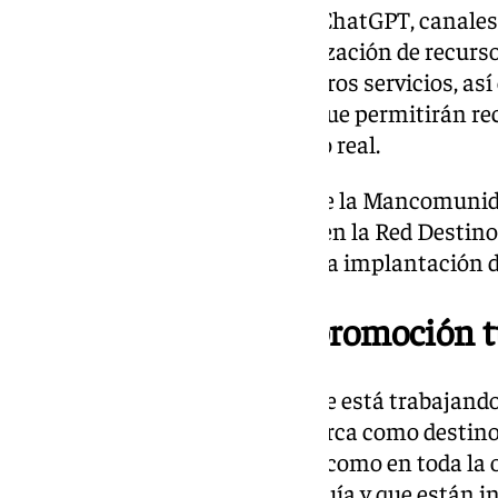
Entre esas acciones, destacan ChatGPT, canales
Inteligencia Artificial, geolocalización de recurs
alojamientos, restaurantes y otros servicios, así
recogidos a través de Big Data que permitirán re
mercado y peticiones en tiempo real.
Por otro lado, han recordado que la Mancomunida
gestor responsable del destino en la Red Destinos
actualidad, está trabajando en la implantación d
Digitalización de la promoción t
Al respecto, han señalado que se está trabajando 
promoción turística de la comarca como destino 
municipios que la integran, así como en toda la o
y hostelería que ofrece la Axarquía y que están in