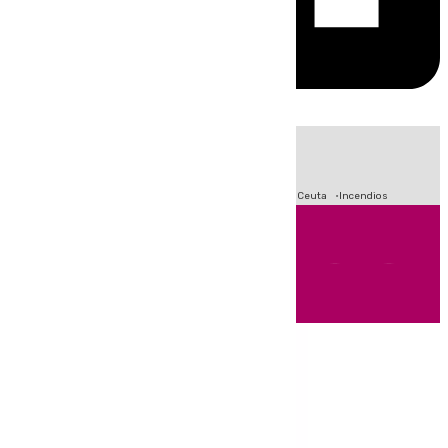
HOY
|
Fútbol
Sucesos
Primera División
Crisis Migratoria en Ceuta
Incendios
Andalucía