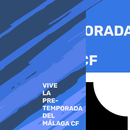
Ir
al
contenido
Tiktok