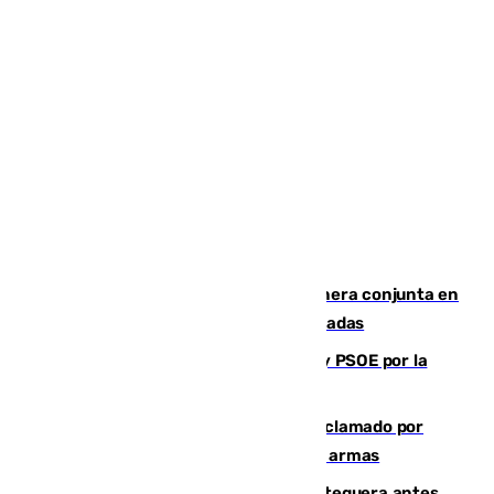
Guardia Civil y RFEF trabajan de manera conjunta en
el caso de las estafas de ventas de entradas
Vuelve el duelo dialéctico entre PP y PSOE por la
financiación de las autonomías
Detienen en Málaga a un fugitivo reclamado por
Colombia por homicidio y transporte de armas
Prueba final del Granada ante el Antequera antes