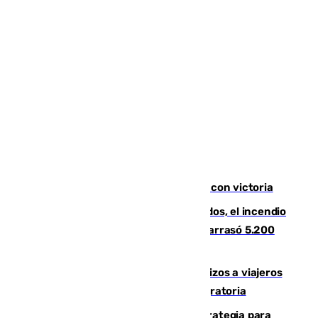
El Granada cierra su puesta a punto con victoria
Un mes de la tragedia de Los Gallardos, el incendio
que acabó con la vida de 14 personas y arrasó 5.200
hectáreas
España establece controles fronterizos a viajeros
procedentes de Italia por la presión migratoria
El Ayuntamiento desarrolla una estrategia para