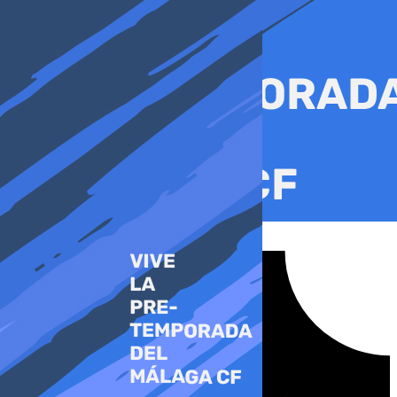
Ir
al
contenido
Tiktok