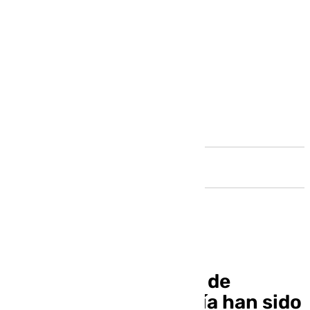
Andalucía
Más de una treintena de
mujeres de la Axarquía han sido