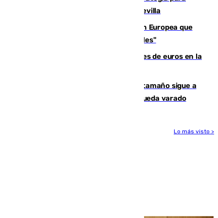
recuperar la identidad patrimonial de Sevilla
España e Italia garantizan a la Unión Europea que
sus controles fronterizos son "temporales"
Sevilla ha invertido más de 6 millones de euros en la
transformación de su casco histórico
Susto en Marbella: un atún de gran tamaño sigue a
un bañista hasta la orilla de la playa y queda varado
Lo más visto >
Más noticias
Ver más >