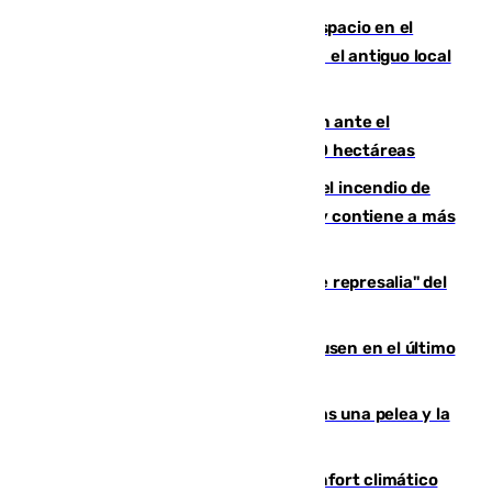
Las marca internacionales ganan espacio en el
Centro de Málaga: La Tagliatella abre en el antiguo local
de Vox Sports Bar
Moreno pide extremar la precaución ante el
incendio de Niebla, que supera las 4.000 hectáreas
340 personas más desalojadas por el incendio de
Niebla, que mantiene a 410 evacuadas y contiene a más
de 500 efectivos trabajando
Italia responde ante las "medidas de represalia" del
Gobierno de Sánchez
El Sevilla se desinfla ante el Leverkusen en el último
ensayo (1-2)
Tensión en la prisión de Alhaurín tras una pelea y la
incautación de un punzón
Málaga contabiliza 148 zonas de confort climático