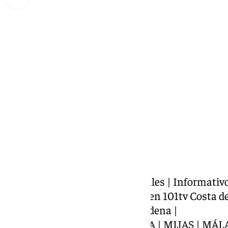
Miguel Alfonso
jueves, 12 septiembre 2024, 22:32
Compartir:
Presentado por J. Mariano Nogales | Informativ
información de la Costa del Sol en 101tv Costa 
https://www.101tv.es/benalmadena |
COSTA DEL SOL | FUENGIROLA | MIJAS | MÁL