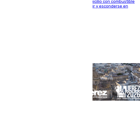
El arrestado, de 54 años, habría rociado el domicilio con combustible
y habría impedido salir a la víctima antes de huir y esconderse en
una casa cercana
Portada
Andalucía
Sevilla