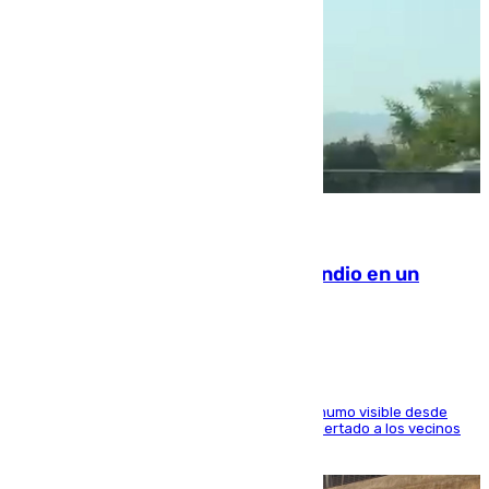
08.08.2026
Los Bomberos combaten un incendio en un
paraje de Granada
El fuego ha levantado una densa columna de humo visible desde
distintos puntos del Área Metropolitana y ha alertado a los vecinos
de la capital