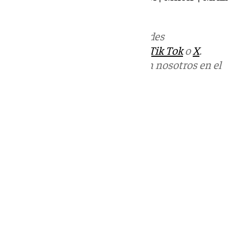
INTERNACIONAL |
Más noticias de
101TV
en las redes
sociales:
Instagram
,
Facebook
,
Tik Tok
o
X
.
Puedes ponerte en contacto con nosotros en el
correo
informativos@101tv.es
Tags:
101TV Noticias Costa del Sol
Últimas noticias