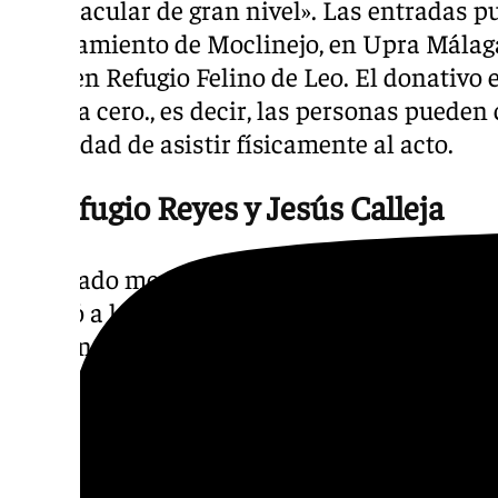
espectacular de gran nivel». Las entradas p
Ayuntamiento de Moclinejo, en Upra Málaga
reír y en Refugio Felino de Leo. El donativo
hay fila cero., es decir, las personas pueden
necesidad de asistir físicamente al acto.
El Refugio Reyes y Jesús Calleja
El pasado mes de septiembre, el programa ‘
acudió a los municipios de Comares y Mocli
de arena a este proyecto y efectuar una ser
profesional. Fundado en 2020, el refugio ti
cuidar y encontrar un hogar a los perros y
logrado más de 600 adopciones en su trayec
incluso EE.UU. Además, la asociación lleva