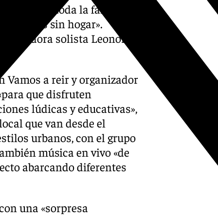
iento para toda la familia
s animales sin hogar».
rometedora solista Leonor
n Vamos a reir y organizador
«para que disfruten
ones lúdicas y educativas»,
local que van desde el
tilos urbanos, con el grupo
 también música en vivo «de
recto abarcando diferentes
 con una «sorpresa