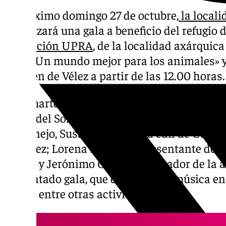
El próximo domingo 27 de octubre,
la locali
organizará una gala a beneficio del refugio 
asociación UPRA
, de la localidad axárquica
Gala «Un mundo mejor para los animales» y 
Carmen de Vélez a partir de las 12.00 horas.
Este martes, el vicepresidente de la Manco
Costa del Sol Axarquía, Francisco Ruiz; la t
Moclinejo, Susana Villalba; la edil de Cultu
Ramírez; Lorena Blanco, representante de l
Reyes; y Jerónimo Ortiz, coordinador de la 
presentado gala, que contará con música en 
bailes, entre otras actividades.