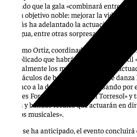
señalado que la gala «combinará entretenim
con un objetivo noble: mejorar la vida de lo
Además ha adelantado la actuación de la p
Paniagua, entre otras sorpresas.
Jerónimo Ortiz, coordinador de la asociació
ha explicado que habrá animación infantil 
especialmente los más pequeños con actuaci
espectáculos de baile «con grupos de danza 
flamenco a la danza moderna pasando por es
de fitnes Forum y la asociación Torresol» y
artista y bandas locales que actuarán en di
géneros musicales».
Según se ha anticipado, el evento concluirá