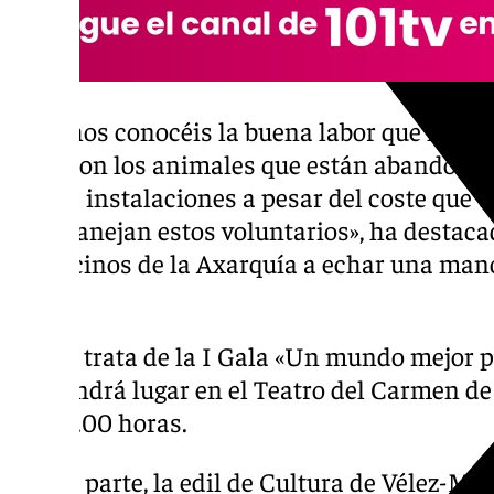
«Muchos conocéis la buena labor que la Aso
hace con los animales que están abandonad
en sus instalaciones a pesar del coste que t
que manejan estos voluntarios», ha destac
los vecinos de la Axarquía a echar una mano
Gala».
Se trata de la I Gala «Un mundo mejor p
tendrá lugar en el Teatro del Carmen de 
12.00 horas.
Por su parte, la edil de Cultura de Vélez-Má