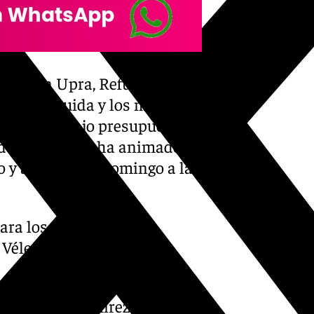
ciación Upra, Refugio Reyes
os. Los cuida y los mantiene
iene y del bajo presupuesto
ado Ruiz quien ha animado «a
 y acudir este domingo a la
ara los animales» y
Vélez a partir de las
laga Alicia Ramírez ha