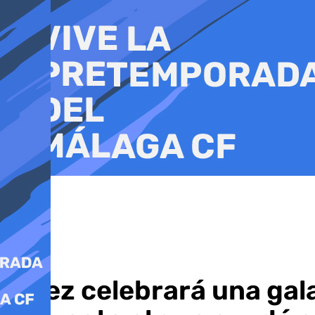
Ir
al
contenido
Vélez celebrará una gala