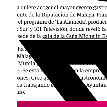
Málaga quiere acoger el mayor evento gast
presidente de la Diputación de Málaga, Franc
jueves el programa de ‘La Alameda’, produci
‘Diario Sur’ y 101 Televisión, donde reveló l
de ser sede de la
gala de la Guía Michelin 
Según ha apuntado Salado, las instituciones
hasta Málaga este gran evento, que el año p
vez en Murcia y que cuenta con un alto pres
cocina: «Se está negociando con la empresa 
galardones. Creo que posiciona gastronómic
estamos trabajando entre la Junta, Ayuntam
señalado.