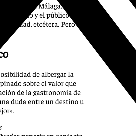
eran venir a Málaga: «Si se
 aficionado y el público de
ectividad, etcétera. Pero en
co
osibilidad de albergar la
pinado sobre el valor que
cación de la gastronomía de
una duda entre un destino u
jor».
s
 Puedes ponerte en contacto