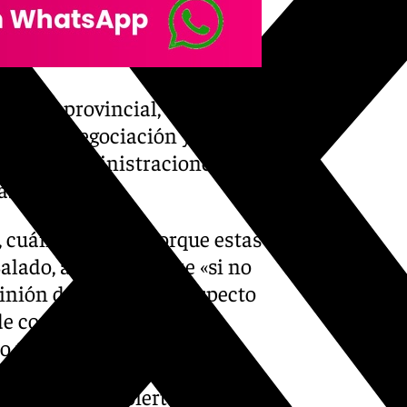
l ente provincial, en estos
ase de negociación y se
 de las administraciones
a.
s, cuánto cuesta…porque estas
alado, añadiendo que «si no
inión del popular, el aspecto
e competir contra otras
no también en el deporte».
Málaga está abierta a acoger