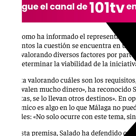
Tal y como ha informado el representante de
momentos la cuestión se encuentra en una f
están valorando diversos factores por parte
para determinar la viabilidad de la iniciativ
«Se esta valorando cuáles son los requisito
cosas valen mucho dinero», ha reconocido S
apuestas, se lo llevan otros destinos». En op
económico es algo en lo que Málaga no pued
ciudades: «No solo ocurre con este tema, si
Bajo esta premisa, Salado ha defendido que 