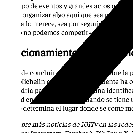
todo tipo de eventos y grandes actos que qui
quiere organizar algo aquí que sea porque el
Málaga lo merece, sea por seguridad, por con
dinero no podemos competir».
Posicionamiento gastronómi
Antes de concluir su intervención sobre la p
Gala Michelin en Málaga, el presidente ha o
supondría para la ciudad: » Es una identifi
calidad en todo el mundo. Cuando se tiene 
otro lo determina el lugar donde se come me
Descubre más noticias de 101Tv en las rede
sociales:
Instagram
,
Facebook
,
Tik Tok
o
X
.