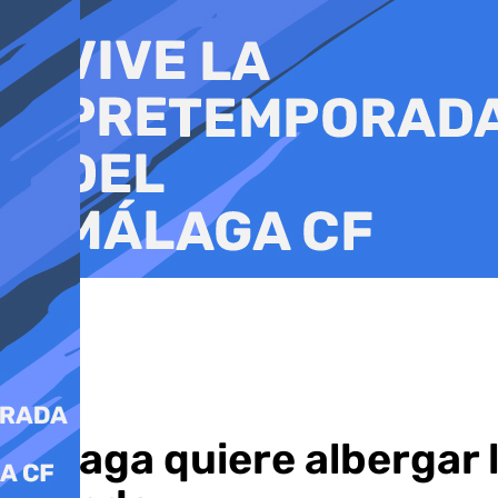
Ir
al
contenido
Málaga quiere albergar 