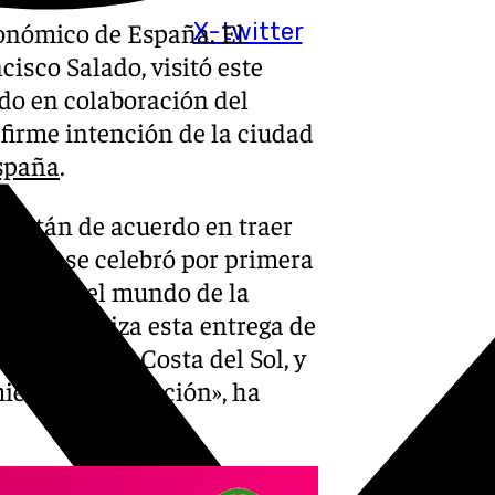
ronómico de España. El
X-twitter
isco Salado, visitó este
do en colaboración del
a firme intención de la ciudad
España
.
 están de acuerdo en traer
asado se celebró por primera
tigio en el mundo de la
que organiza esta entrega de
amente a la Costa del Sol, y
iento y Diputación», ha