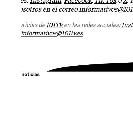
con nosotros en el correo
informativos@101t
Más noticias de
101TV
en las redes sociales:
Ins
correo
informativos@101tv.es
Tags:
Últimas noticias