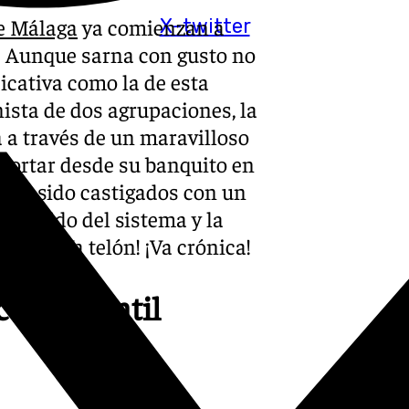
e Málaga
ya comienzan a
X-twitter
a. Aunque sarna con gusto no
icativa como la de esta
ista de dos agrupaciones, la
 a través de un maravilloso
oportar desde su banquito en
e han sido castigados con un
an salido del sistema y la
i na. ¡Va telón! ¡Va crónica!
ero infantil