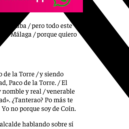
e acaba / pero todo este
ando Málaga / porque quiero
 de la Torre / y siendo
, Paco de la Torre. / El
 nomble y real / venerable
dad». ¿Tanterao? Po más te
. Yo no porque soy de Coín.
l alcalde hablando sobre sí