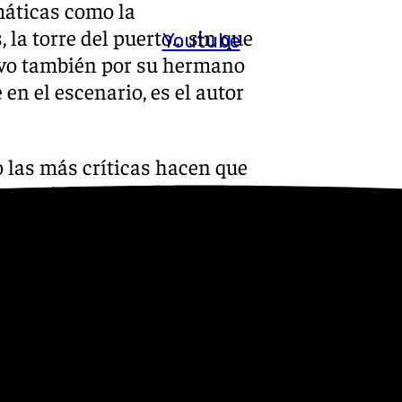
máticas como la
, la torre del puerto… sin que
Youtube
ravo también por su hermano
n el escenario, es el autor
o las más críticas hacen que
s, especial mención para una
o 16 minutos / pero para el
 mi actuación / los aplausos de
 cantera. También haciéndose
 carnaval, como las multas a
ermitido para el cante en la
cuplés, / este año, en vez de
 hasta las 3. / De la tarde».