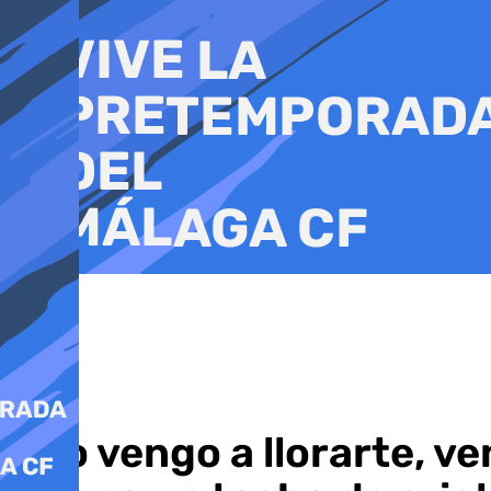
Ir
al
contenido
«No vengo a llorarte, v