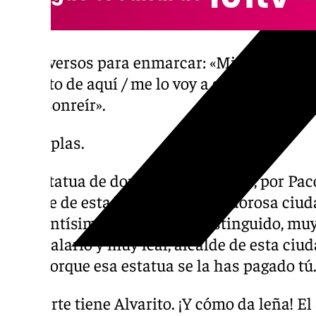
Unos versos para enmarcar: «Mi romancero s
dinerito de aquí / me lo voy a gastar arregl
verla sonreír».
Las coplas.
«La estatua de don Paco de la Torre, por Paco
alcalde de esta bendita y esplendorosa ciudad
excelentísimo, muy ilustre, distinguido, muy
hospitalario y muy leal, alcalde de esta ciu
vale, porque esa estatua se la has pagado tú
Vaya arte tiene Alvarito. ¡Y cómo da leña! E