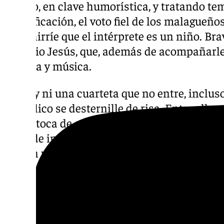
mismo, en clave humorística, y tratando te
gentrificación, el voto fiel de los malagueños
nos chirríe que el intérprete es un niño. B
Antonio Jesús, que, además de acompañarle e
de letra y música.
No hay ni una cuarteta que no entre, inclus
el público se desternille de risa. Entre ella
que le toca de cerca: «Para el romancero sol
resto de infantiles 21, / así que este año en
uno en uno». La cantera reivindicando a la
eco de otra de las problemáticas de nuestro
los carnavaleros si se exceden del horario p
calle: «Y como yo me río mucho con vuestros 
multaros, os voy a dejar de cantar en la calle