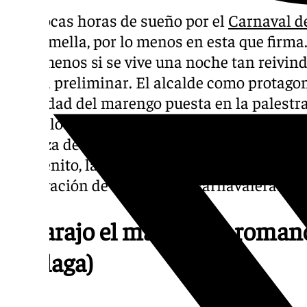
Las pocas horas de sueño por el
Carnaval d
hacer mella, por lo menos en esta que firm
pica, menos si se vive una noche tan reivind
quinta preliminar. El alcalde como protagon
identidad del marengo puesta en la palestra
ceceo, lo que don Pablo Picasso tiene que s
la Plaza de la Merced, la historia de los qu
sambenito, la voz de los que por hastío se h
sublevación de las mujeres carnavaleras. Cas
Al carajo el marqués – romanc
(Málaga)