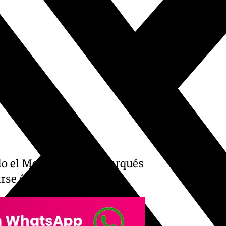
dido el Monumento al Marqués
se él allí.