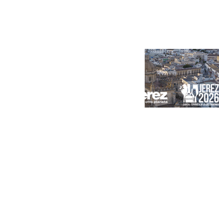
Portada
Andalucía
Sevilla
Málaga
Granada
España