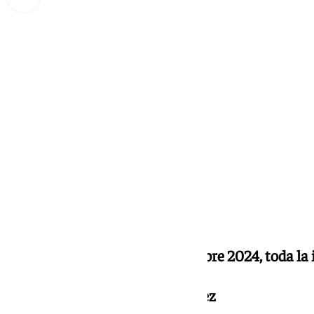
Miguel Alfonso
jueves, 12 septiembre 2024, 19:26
Compartir:
Noticias y Deportes
12 septiembre 2024, toda la
Presentado por Marta Fernández