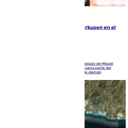
08.08.2026
El Sevilla se desinfla ante el Leverkusen en el
último ensayo (1-2)
El conjunto de Luis García se adelantó con un golazo de Miguel
Sierra y ofreció buenas sensaciones durante buena parte del
encuentro, pero acabó cediendo ante el empuje alemán