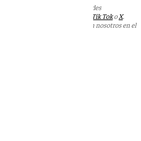
Más noticias de
101TV
en las redes
sociales:
Instagram
,
Facebook
,
Tik Tok
o
X
.
Puedes ponerte en contacto con nosotros en el
correo
informativos@101tv.es
Tags:
Últimas noticias