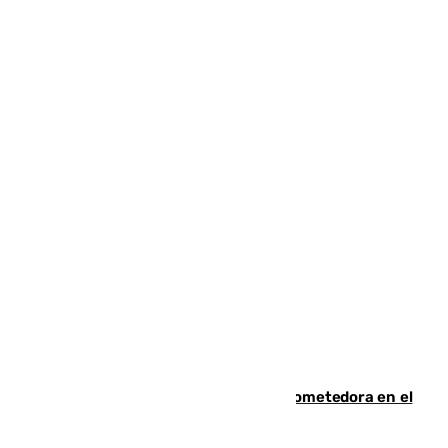
El año 2007, una generación muy prometedora en el
mundo del fútbol