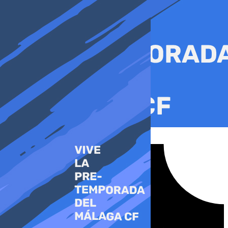
Ir
al
contenido
Tiktok