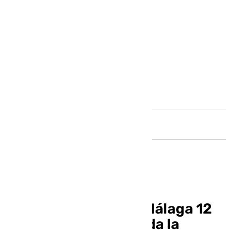
Andalucía
Noticias y Deportes Málaga 12
septiembre 2024, toda la