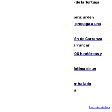
Incendio forestal en el paraje Monte de la Tortuga
de Málaga
Incendio en un vertedero de Antequera: arden
chatarra, muebles y palets y el fuego se propaga a una
zona de monte
Las Palmas conquista el Trofeo Ramón de Carranza
y somete a un Cádiz que no termina de arrancar
El incendio de Niebla alcanza las 8.000 hectáreas y
mantiene desalojadas a 474 personas
El tenista checho Lehecka, nueva víctima de un
Rafa Jódar que está siendo imparable
Muere un hombre de 58 años tras ser hallado
inconsciente en una piscina en Cómpeta
Lo más visto >