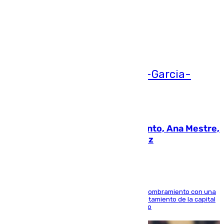
Más noticias
Ver más >
05.08.2026
La nueva presidenta del Parlamento, Ana Mestre,
hace parada institucional en Cádiz
Ana Mestre estrena su agenda oficial tras su nombramiento con una
doble visita a la Diputación Provincial y al Ayuntamiento de la capital
para sellar una etapa de colaboración y diálogo