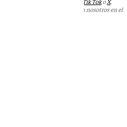
sociales:
Instagram
,
Facebook
,
Tik Tok
o
X
.
Puedes ponerte en contacto con nosotros en el
correo
informativos@101tv.es
Tags:
Sucesos
Últimas noticias