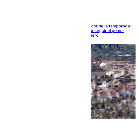
El conjunto de Juanfran Funes afronta el ecuador de la temporada
contra el cuadro catarí, en el que intentarán conseguir el primer
triunfo de los amistosos previo al arranque liguero
05.08.2026