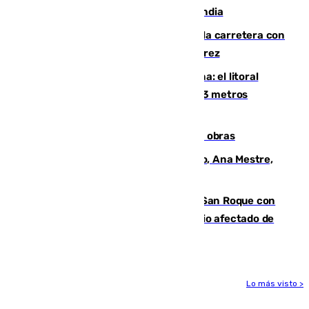
por un rayo durante un partido en Tailandia
Muere un conductor tras salirse de la carretera con
su turismo en la A-480 a la altura de Jerez
Julio supera a junio en basura marina: el litoral
occidental malagueño recoge más de 33 metros
cúbicos de residuos
El Cádiz se afila ante un Granada en obras
La nueva presidenta del Parlamento, Ana Mestre,
hace parada institucional en Cádiz
Estabilizado el incendio forestal de San Roque con
19 familias aún desalojadas y un domicilio afectado de
gravedad
Lo más visto >