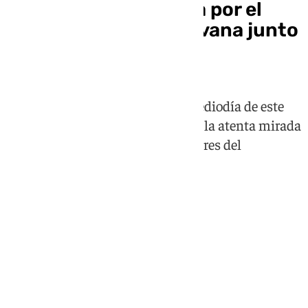
Sobresalto en Málaga por el
incendio de una caravana junto
a un chiringuito
El suceso ha tenido lugar en el mediodía de este
martes, en plena hora punta, bajo la atenta mirada
de decenas de clientes y trabajadores del
establecimiento