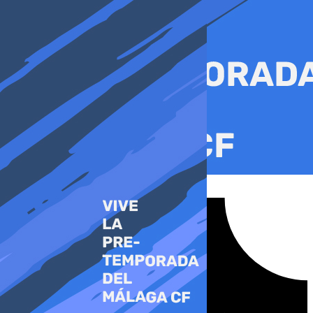
Ir
al
contenido
Tiktok