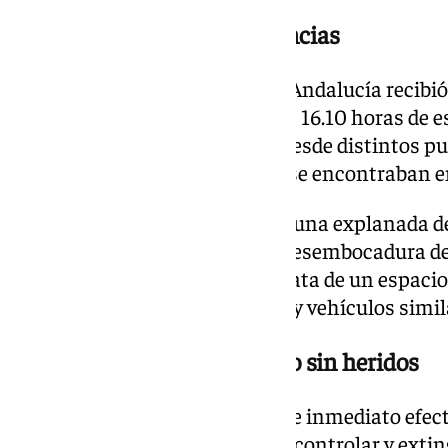
Aviso al Servicio de Emergencias
El Servicio de Emergencias 112 Andalucía recibi
alertando del incendio sobre las 16.10 horas de e
una columna de humo visible desde distintos pun
alarma entre las personas que se encontraban 
El lugar exacto del incidente es una explanada d
del Paseo Marítimo, junto a la desembocadura de
un restaurante de la zona. Se trata de un espaci
estacionamiento de caravanas y vehículos simil
Un suceso que se ha saldado sin heridos
Hasta el lugar se desplazaron de inmediato efecti
Bomberos, que trabajaron para controlar y exting