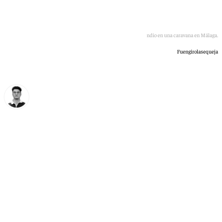
Imágenes del incendio en una caravana en Málaga.
Fuengirolasequeja
Ignacio Pérez
martes, 30 junio 2026, 20:29
Compartir: