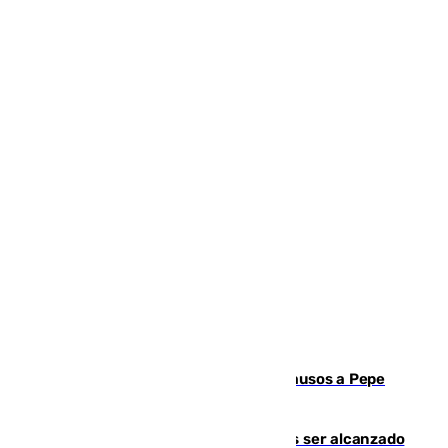
Granada despide con lágrimas y aplausos a Pepe
Habichuela
Un futbolista de 24 años muere tras ser alcanzado