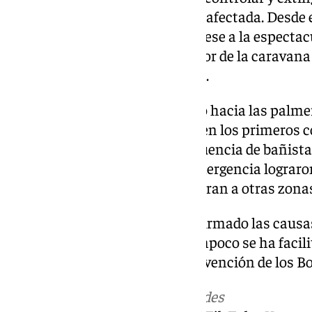
vehículo como en la vegetación afectada. Desde 
emergencias se confirmó que, pese a la espectac
personas atrapadas en el interior de la caravana 
los testigos o vecinos de la zona.
La rápida propagación del fuego hacia las palm
los factores que más preocupó en los primeros c
cercanía del chiringuito y la afluencia de bañist
estas fechas. Los equipos de emergencia lograro
llamas antes de que se extendieran a otras zonas
Por el momento no se han confirmado las causas
el remolque de la caravana. Tampoco se ha facil
estado del vehículo tras la intervención de los 
Más noticias de
101TV
en las redes