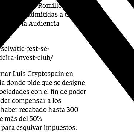
ra paralela, Romillo recibió
han sido admitidas a trámite
ro 4 de la Audiencia
selvatic-fest-se-
eira-invest-club/
lamar Luis Cryptospain en
cia donde pide que se designe
ociedades con el fin de poder
oder compensar a los
a haber recabado hasta 300
de más del 50%
 para esquivar impuestos.