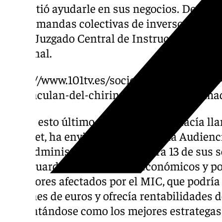
prometió ayudarle en sus negocios. De mane
dos demandas colectivas de inversores que 
por el Juzgado Central de Instrucción núme
Nacional.
https://www.101tv.es/socios-capitalistas-de-
desvinculan-del-chiringuito-financiero-mad
Y ante esto último, Romillo, que se hacía l
internet, ha enviado un escrito a la Audien
a un administrador judicial para 13 de sus s
salvaguardar sus intereses económicos y p
inversores afectados por el MIC, que podrí
millones de euros y ofrecía rentabilidades 
presentándose como los mejores estrategas