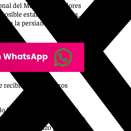
onal del Mercado de Valores
sible estafa. El cabecilla,
haba la persiana abajo y
e recibió 100.000 euros
 fue a la desesperada y se
ez le aceptó 100.000 de euros
ica. Y que lo hizo porque le