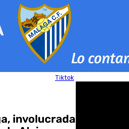
Tiktok
, involucradas en el «ch