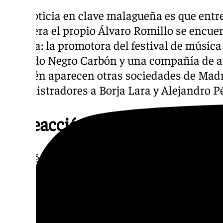
Y la noticia en clave malagueña es que entr
enumera el propio Álvaro Romillo se encuen
Málaga: la promotora del festival de música 
llamado Negro Carbón y una compañía de a
también aparecen otras sociedades de Madr
administradores a Borja Lara y Alejandro Pé
La reacción de Alvise Pérez
A través de su canal de Telegram, y en una p
noticias de verdad», Alvise Pérez señala qu
Fiscalía no solicite prisión preventiva por 
de lo que sería un presunto delito de financia
SALF habría aceptado como autónomo el pago