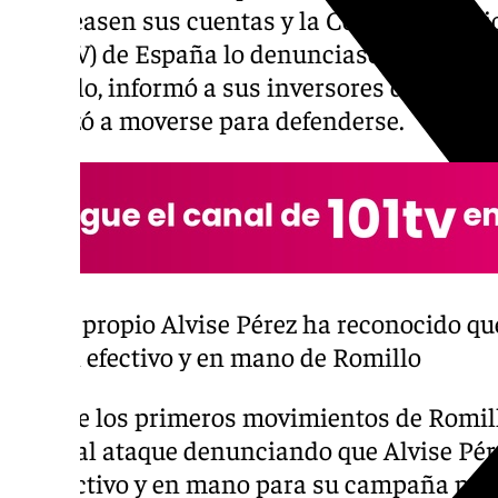
bloqueasen sus cuentas y la Comisión Naci
(CNMV) de España lo denunciase como una po
Romillo, informó a sus inversores de que ec
empezó a moverse para defenderse.
El propio Alvise Pérez ha reconocido qu
en efectivo y en mano de Romillo
Uno de los primeros movimientos de Romillo
lanzó al ataque denunciando que Alvise Pér
en efectivo y en mano para su campaña polít