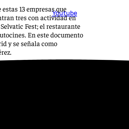
e estas 13 empresas que
Youtube
tran tres con actividad en
Selvatic Fest; el restaurante
utocines. En este documento
id y se señala como
rez.
ublicación titulada «las
e Romillo «habría pactado que
fraude a cambio» de acusarle
ción ilegal. «El líder de
 de servicios sin factura