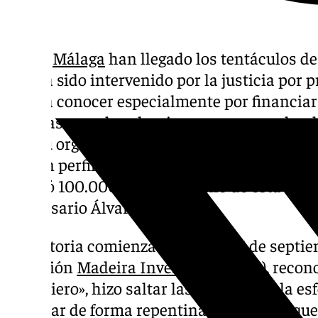
Hasta
Málaga
han llegado los tentáculos d
que ha sido intervenido por la justicia por 
dado a conocer especialmente por financiar
para las pasadas elecciones europeas, dond
con su organización Se Acabó la Fiesta (SALF)
con un perfil muy polémico, de extrema der
recibió 100.000 euros en mano de esta organ
empresario Álvaro Romillo.
La historia comienza el pasado 15 de septie
inversión
Madeira Invest Club (MIC)
, recon
financiero», hizo saltar las alarmas en la e
al cerrar de forma repentina después de que