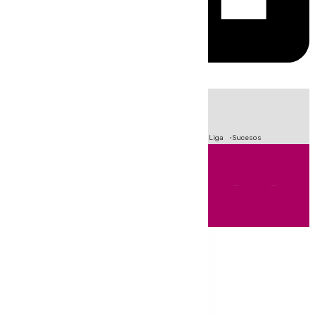
HOY
|
Fútbol
Primera División
Crisis Migratoria en Ceuta
LaLiga
Sucesos
Andalucía