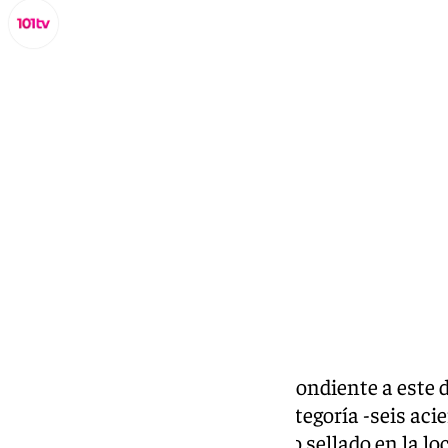
Miguel Alfonso
lunes, 1 diciembre 2025, 00:06
Compartir:
El sorteo de la Bonoloto correspondiente a este
dejado un premio de primera categoría -seis acie
euros al propietario de un boleto sellado en la l