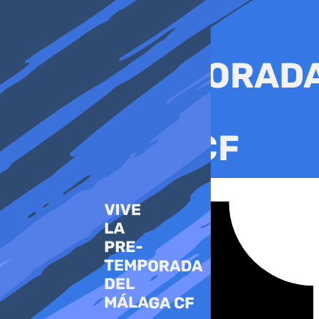
Ir
al
contenido
Tiktok