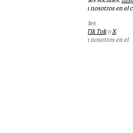
Puedes ponerte en contacto con nosotros en el 
Más noticias de
101TV
en las redes
sociales:
Instagram
,
Facebook
,
Tik Tok
o
X
.
Puedes ponerte en contacto con nosotros en el
correo
informativos@101tv.es
Tags:
Últimas noticias