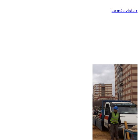
Lo más visto >
Más noticias
Ver más >