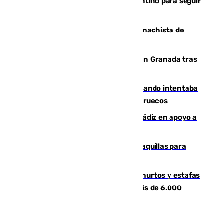
Marruecos, la principal baza de Infantino para seguir
al frente de la FIFA
Pedro Sánchez condena el crimen machista de
Benahavís
Angustioso rescate de una familia en Granada tras
caer su coche por un terraplén
Fallece un joven tras caer al mar cuando intentaba
entrar en parapente a Ceuta desde Marruecos
CIES NO moviliza a la provincia de Cádiz en apoyo a
la respuesta humanitaria de Ceuta
El mercado de Jerez refrigera sus taquillas para
facilitar las compras a sus visitantes
Detenida una pareja por presuntos hurtos y estafas
en Málaga tras ser descubiertos con más de 6.000
euros