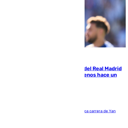
07.08.2026
El fichaje más caro de la historia del Real Madrid
costaba 105 millones de euros menos hace un
año y jugaba en Leganés
Del filial pepinero a récord absoluto: la meteórica carrera de Yan
Diomande en solo doce meses