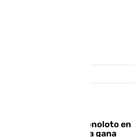
Andalucía
Un acertante de la Bonoloto en
la provincia de Málaga gana