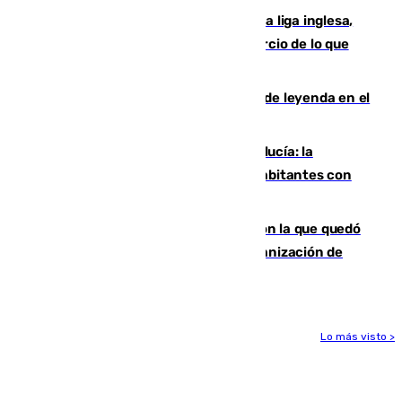
El Boreham Wood, equipo de la quinta liga inglesa,
rechaza una oferta equivalente a un tercio de lo que
vale el club por un jugador
La familia Hernangómez: un legado de leyenda en el
mundo del baloncesto
Nuevo récord de población en Andalucía: la
comunidad supera los 8,7 millones de habitantes con
una alta tasa de extranjeros
Agrede sexualmente a una mujer con la que quedó
por Instagram: dos años prisión e indemnización de
9.000 euros
Lo más visto >
Más noticias