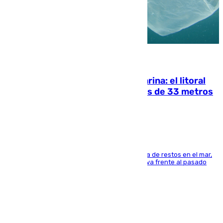
05.08.2026
Julio supera a junio en basura marina: el litoral
occidental malagueño recoge más de 33 metros
cúbicos de residuos
La actividad veraniega incrementa la presencia de restos en el mar,
aunque los datos reflejan una evolución positiva frente al pasado
verano