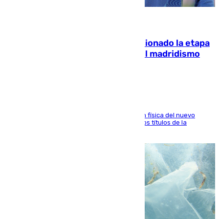
06.08.2026
El malagueño Brahim afronta ilusionado la etapa
con Mourinho y considera que «el madridismo
está contento con mi fútbol»
El atacante malagueño destaca la preparación física del nuevo
cuerpo técnico y fija como meta pelear todos los títulos de la
temporada