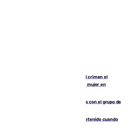
Confiesa en un diario ser el autor del crimen el
hombre en prisión por asesinato de una mujer en
Benahavís
Juanpe vuelve a los entrenamientos con el grupo de
manera progresiva
Mata a su expareja en Murcia y es detenido cuando
huía hacia Granada