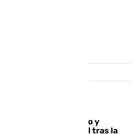
Andalucía
Un herido excarcelado y
trasladado al hospital tras la