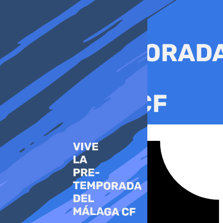
Ir
al
contenido
Tiktok