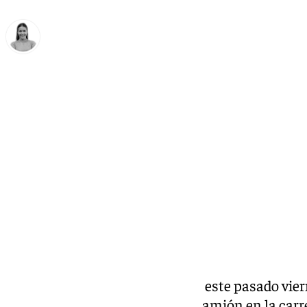
Natalia Baena
sábado, 11 octubre 2025, 10:04
Compartir:
Un hombre ha resultado herido este pasado vierne
colisión de su vehículo con un camión en la car