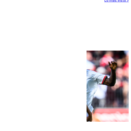
Lo más visto >
Más noticias
Ver más >