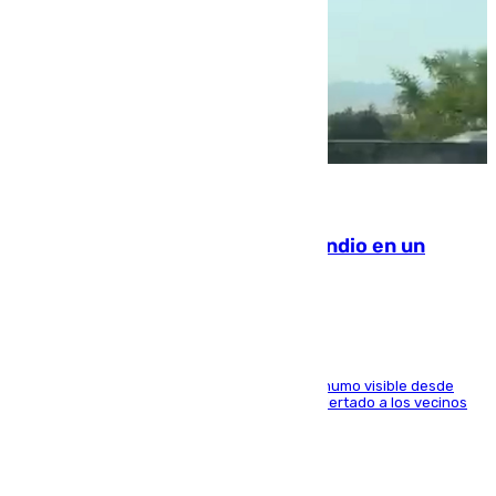
08.08.2026
Los Bomberos combaten un incendio en un
paraje de Granada
El fuego ha levantado una densa columna de humo visible desde
distintos puntos del Área Metropolitana y ha alertado a los vecinos
de la capital