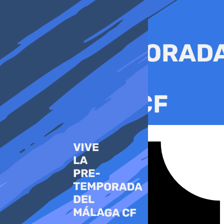
Ir
al
contenido
Tiktok