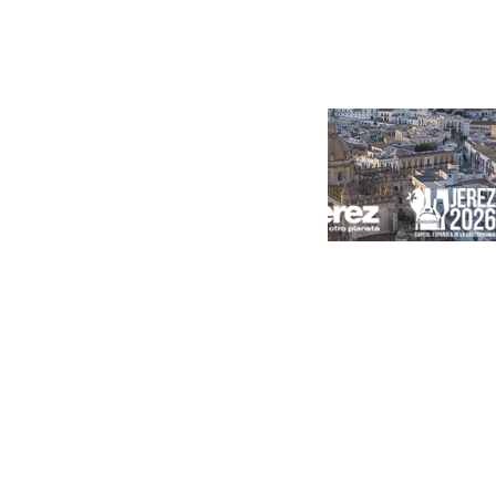
Portada
Andalucía
Sevilla
Málaga
Granada
España