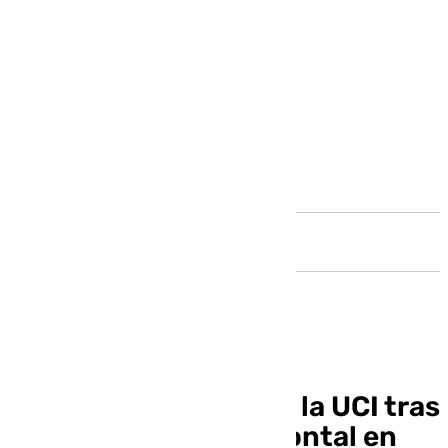
Andalucía
Una mujer ingresa en la UCI tras
sufrir una colisión frontal en