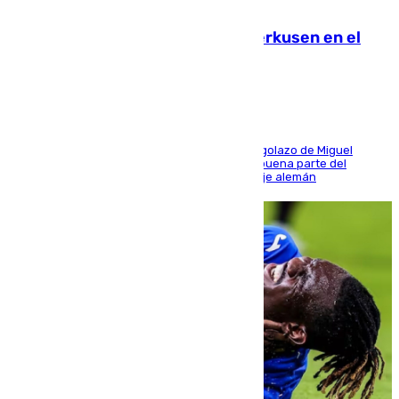
08.08.2026
El Sevilla se desinfla ante el Leverkusen en el
último ensayo (1-2)
El conjunto de Luis García se adelantó con un golazo de Miguel
Sierra y ofreció buenas sensaciones durante buena parte del
encuentro, pero acabó cediendo ante el empuje alemán