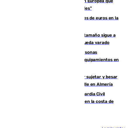
España e Italia garantizan a la Unión Europea que
sus controles fronterizos son "temporales"
Sevilla ha invertido más de 6 millones de euros en la
transformación de su casco histórico
Susto en Marbella: un atún de gran tamaño sigue a
un bañista hasta la orilla de la playa y queda varado
Emvisesa refuerza la atención a personas
vulnerables con cesión de viviendas y equipamientos en
Sevilla
Condenado a dos años de cárcel por sujetar y besar
a una menor tras abordarla en plena calle en Almería
Persecución en Punta Umbría: la Guardia Civil
interviene más de 800 kilos de cocaína en la costa de
Huelva