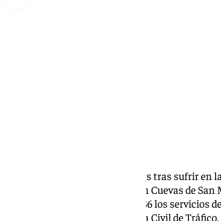
Miguel Alfonso
jueves, 26 septiembre 2024, 13:27
Compartir:
Dos personas resultaron heridas tras sufrir en l
colisión frontal en la MA-202 en Cuevas de San M
pantano sentido Rute. A las 21:36 los servicios 
aviso y fueron alertados Guardia Civil de Tráfico,