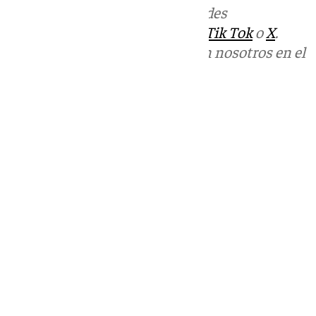
Más noticias de
101TV
en las redes
sociales:
Instagram
,
Facebook
,
Tik Tok
o
X
.
Puedes ponerte en contacto con nosotros en el
correo
informativos@101tv.es
Tags:
Últimas noticias