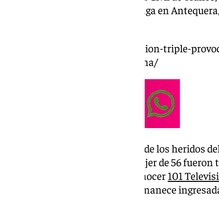
Provincial de Bomberos de Málaga en Antequera, 
Ambulancias.
https://www.101tv.es/una-colision-triple-provo
accidente-en-la-a-7-en-churriana/
Los bomberos extrajeron a uno de los heridos del
un hombre de 45 años y una mujer de 56 fueron t
Antequera. Según ha podido conocer
101 Televis
alta, mientras que la mujer permanece ingresad
Intensivos (UCI).