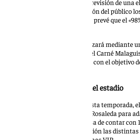
nuevos abonados. Debido a la previsión de una e
únicamente saldrán a disposición del público l
renovados. De hecho, la entidad prevé que el «98
abono».
El acceso a estas plazas se realizará mediante un
será imprescindible disponer del Carné Malaguis
determinará el orden de acceso, con el objetivo de
aficionados.
Reordenación de las zonas del estadio
Como principal novedad para esta temporada, el
distribución de las zonas de La Rosaleda para ad
de cada localidad. El estadio pasa de contar con 1
diferenciando con mayor precisión las distintas 
Fondos, Anillo Cubierto y las zonas VIP.