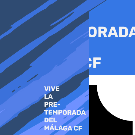
Ir
al
contenido
Tiktok