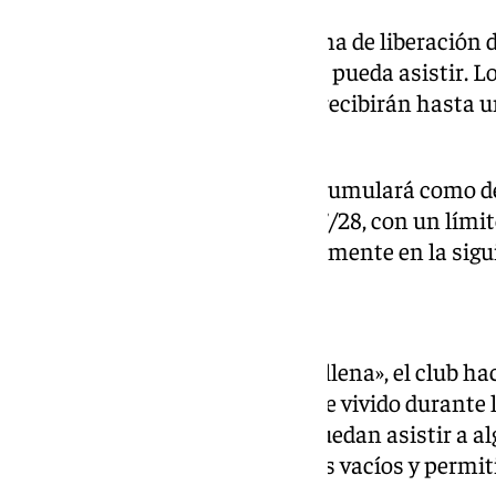
La campaña mantiene el sistema de liberación d
encuentros a los que el socio no pueda asistir. 
asiento en todos los partidos y recibirán hasta 
vendida.
Además, el saldo generado se acumulará como d
abonados de la temporada 2027/28, con un límite
actual, aplicándose automáticamente en la sigu
«Por una Rosaleda llena»
Bajo el lema «Por una Rosaleda llena», el club h
para mantener el gran ambiente vivido durante 
anima a los abonados que no puedan asistir a al
su localidad para evitar asientos vacíos y permi
disfruten de los partidos.