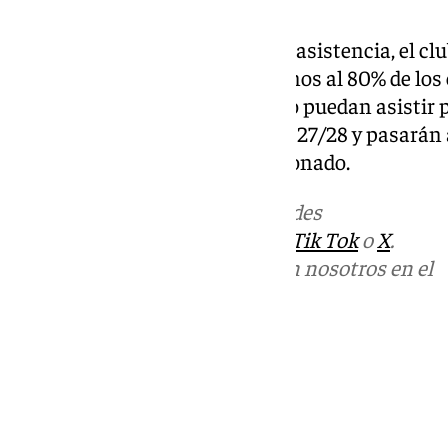
Como medida para fomentar la asistencia, el clu
abonados que no acudan al menos al 80% de los
no liberen su asiento cuando no puedan asistir 
renovación para la campaña 2027/28 y pasarán a
correspondiente a un nuevo abonado.
Más noticias de
101TV
en las redes
sociales:
Instagram
,
Facebook
,
Tik Tok
o
X
.
Puedes ponerte en contacto con nosotros en el
correo
informativos@101tv.es
Tags:
Primera División
Últimas noticias