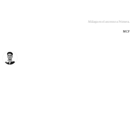
"Lo conseguimos, mucho antes de conseguirlo", el lema del Málaga en el ascenso a Primera.
MCF
Ignacio Pérez
jueves, 2 julio 2026, 13:19
Compartir: