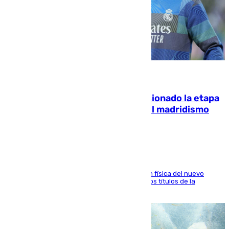
06.08.2026
El malagueño Brahim afronta ilusionado la etapa
con Mourinho y considera que «el madridismo
está contento con mi fútbol»
El atacante malagueño destaca la preparación física del nuevo
cuerpo técnico y fija como meta pelear todos los títulos de la
temporada