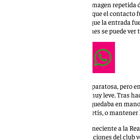
El Real Betis, después de ver la imagen repetida 
que iba a recurrir la sanción, ya que el contacto 
partido, Alberola Rojas recogió que la entrada f
excesiva», cuando en las imágenes se puede ver t
La jugada en vivo resultó muy aparatosa, pero en 
como el impacto de Antony es muy leve. Tras hace
de la entidad verdiblanca, todo quedaba en mano
debía decidir si dar la razón al Betis, o mantener 
Finalmente, el organismo perteneciente a la Rea
ha decidido estimar las reclamaciones del club 