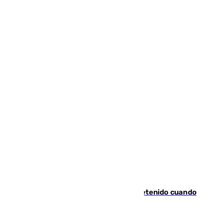
Mata a su expareja en Murcia y es detenido cuando
huía hacia Granada