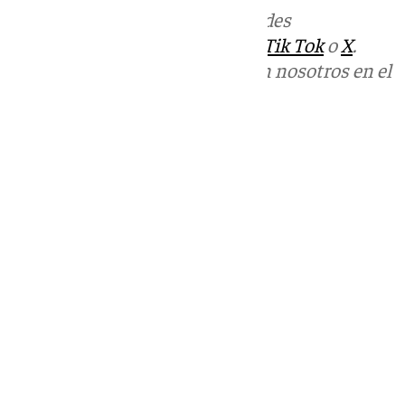
Más noticias de
101TV
en las redes
sociales:
Instagram
,
Facebook
,
Tik Tok
o
X
.
Puedes ponerte en contacto con nosotros en el
correo
informativos@101tv.es
Tags:
Últimas noticias