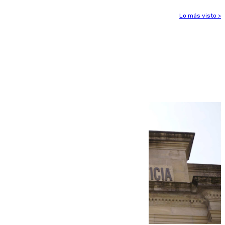
Lo más visto >
Más noticias
Ver más >