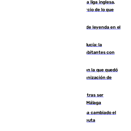
El Boreham Wood, equipo de la quinta liga inglesa,
rechaza una oferta equivalente a un tercio de lo que
vale el club por un jugador
La familia Hernangómez: un legado de leyenda en el
mundo del baloncesto
Nuevo récord de población en Andalucía: la
comunidad supera los 8,7 millones de habitantes con
una alta tasa de extranjeros
Agrede sexualmente a una mujer con la que quedó
por Instagram: dos años prisión e indemnización de
9.000 euros
Un turista de 17 años, hospitalizado tras ser
atropellado a propósito en el Centro de Málaga
De bocadillos a lentejas y pollo: así ha cambiado el
menú de los militares desplegados en Ceuta