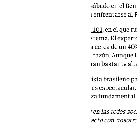
disputar el partido del próximo sábado en el Beni
brasileño estará disponible para enfrentarse al 
En el programa de ayer de
Grada 101
, en el que 
Fernández, hablamos sobre este tema. El experto
programa, que el Real Betis tenía cerca de un 40%
Comité de Disciplina les diera la razón. Aunque l
adelantó que las posibilidades eran bastante alt
Lo más probable es que el futbolista brasileño p
de forma en el que se encuentra es espectacular
Real Betis, que recupera una pieza fundamental e
Descubre más noticias de
101Tv
en las redes soc
Tok
o
X
. Puedes ponerte en contacto con nosotro
informativos@101tv.es