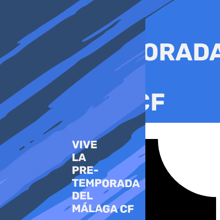
Ir
al
contenido
Tiktok