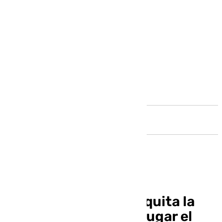
Andalucía
Comité de Disciplina quita la
roja a Antony, podrá jugar el