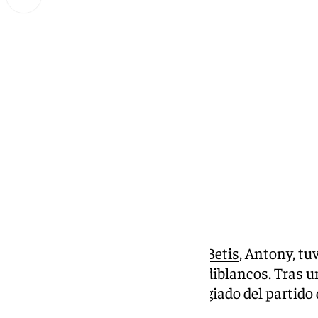
Lynx Devs
miércoles, 26 febrero 2025, 12:23
Compartir:
El futbolista brasileño del
Real Betis
, Antony, tu
partido entre el Getafe y los verdiblancos. Tras
Iglesias en el descuento, el colegiado del partido