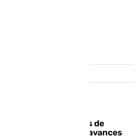
Andalucía
Novedades y estrenos de
Crucifixión: grandes avances