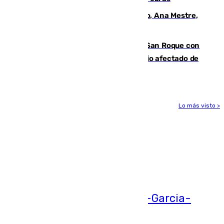
La nueva presidenta del Parlamento, Ana Mestre,
hace parada institucional en Cádiz
Estabilizado el incendio forestal de San Roque con
19 familias aún desalojadas y un domicilio afectado de
gravedad
Lo más visto >
Más noticias
Ver más >