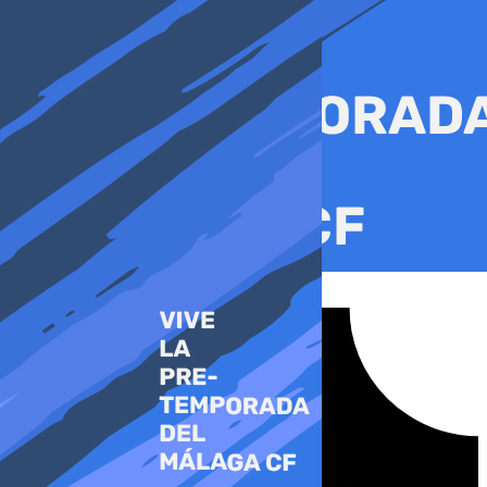
Ir
al
contenido
Tiktok