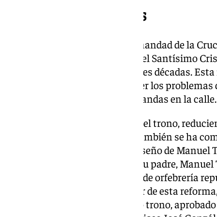
Novedades y estrenos
El sábado 28 de febrero, la Hermandad de la Cruc
integral del trono procesional del Santísimo Cris
un ciclo iniciado hace más de tres décadas. Esta
embellecer el conjunto y resolver los problemas
la estética y la movilidad de las andas en la calle.
La cofradía ha redimensionado el trono, reduci
y su largo en 60 centímetros. También se ha co
iconográfico basándose en el diseño de Manuel
interpretado inicialmente por su padre, Manuel
incorporado nuevos elementos de orfebrería re
sistema de iluminación. A pesar de esta reform
la mesa el proyecto de un nuevo trono, aprobad