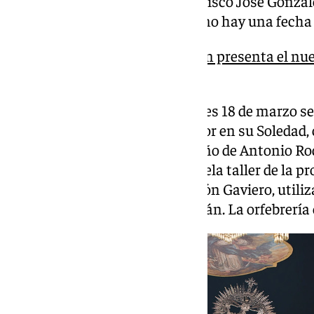
Manuel Toledano Gómez. Francisco José Gonzál
Crucifixión, aclaró que todavía no hay una fecha 
La Cofradía de la Crucifixión presenta el nue
Virgen del Mayor Dolor
Por otro lado, el pasado miércoles 18 de marzo se
María Santísima del Mayor Dolor en su Soledad, c
malagueño Raúl Berzosa y diseño de Antonio Rodr
cargo de los alumnos de la escuela taller de la p
dirección del taller de Felicitación Gaviero, utili
terciopelo de algodón tipo alemán. La orfebrería 