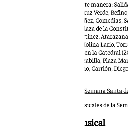
queda conformado de la siguiente manera: Salid
horas), Diego de Siloé, Negros, Cruz Verde, Refin
Cárcer, Casapalma, Méndez Núñez, Comedias, San
Pasión, Santa Lucía, Granada, Plaza de la Consti
(18.25h), Marqués de Larios, Martínez, Atarazan
Principal, Plaza de La Marina, Molina Lario, Torre
Abades, Estación de Penitencia en la Catedral (20
Císter, Plaza de la Aduana, Alcazabilla, Plaza Ma
Álamos, Mariblanca, Peña, Refino, Carrión, Diego
Hermandad (01.00h).
Horarios e itinerarios de la Semana Santa 
Los acompañamientos musicales de la Sem
Acompañamiento musical