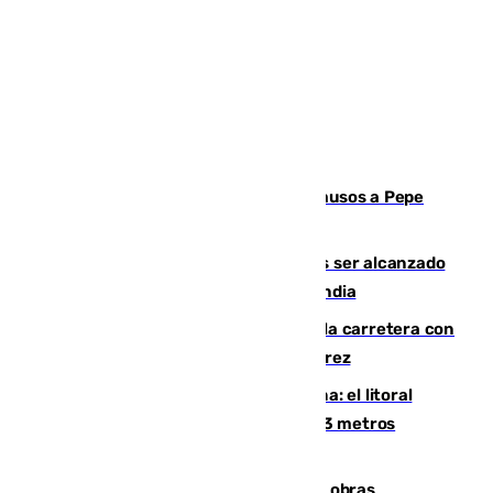
Granada despide con lágrimas y aplausos a Pepe
Habichuela
Un futbolista de 24 años muere tras ser alcanzado
por un rayo durante un partido en Tailandia
Muere un conductor tras salirse de la carretera con
su turismo en la A-480 a la altura de Jerez
Julio supera a junio en basura marina: el litoral
occidental malagueño recoge más de 33 metros
cúbicos de residuos
El Cádiz se afila ante un Granada en obras