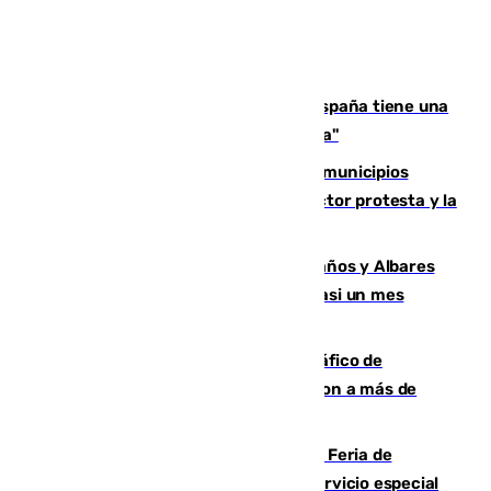
Javier Fernández: "El Gobierno de España tiene una
preocupación y una prioridad con Sevilla"
Las ferias de verano de numerosos municipios
andaluces se quedan sin cohetes: el sector protesta y la
Junta mantiene el protocolo
Los ministros Marlaska, Robles, Bolaños y Albares
comparecerán por las crisis de Ceuta casi un mes
después
Cae una de las mayores redes de tráfico de
personas y droga en España: introdujeron a más de
2.000 migrantes de forma ilegal
¿Hasta qué hora abre el Metro en la Feria de
Málaga? Consulta las frecuencias del servicio especial