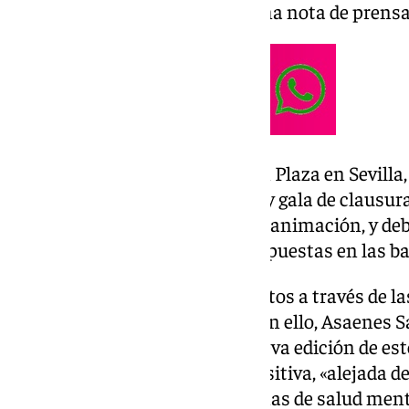
según informa el hospital en una nota de prensa
En el Centro Comercial Nervión Plaza en Sevilla,
proyecciones, mesas de debate y gala de clausur
de ficción, documentales y/o de animación, y de
técnicas y recomendaciones expuestas en las ba
De este modo, podrán ser inscritos a través de l
MoviBeta y ClickForFestival. Con ello, Asaenes S
pistoletazo de salida» a una nueva edición de este
pretende emitir una imagen positiva, «alejada de
sobre las personas con problemas de salud menta