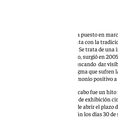
Asaenes Salud Mental Sevilla ha puesto en marcha
Cortos y Salud Mental, que cuenta con la tradici
Universitario Virgen Macarena. Se trata de una 
inicios por el centro hospitalario, surgió en 2005
convierte en 2014 en festival, buscando dar visib
objetivo de luchar contra el estigma que sufren
esta naturaleza, dando un testimonio positivo a 
La última edición que se llevó a cabo fue un hito p
primera que desarrolla en salas de exhibición c
asistencia. Esta edición acaba de abrir el plazo
audiovisuales, que se proyectarán los días 30 de 