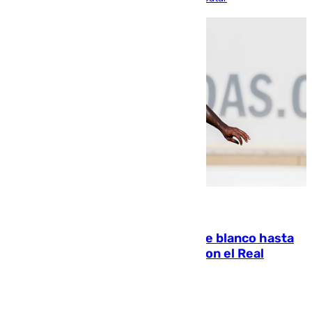
06.08.2026
Vinícius Júnior seguirá vestido de blanco hasta
2032 tras cerrar su renovación con el Real
Madrid