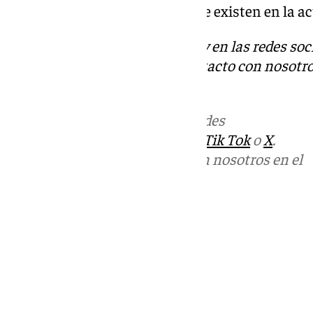
herramientas más potentes que existen en la act
Descubre más noticias de 101Tv en las redes soc
Tok
o
X
. Puedes ponerte en contacto con nosotro
informativos@101tv.es
Más noticias de
101TV
en las redes
sociales:
Instagram
,
Facebook
,
Tik Tok
o
X
.
Puedes ponerte en contacto con nosotros en el
correo
informativos@101tv.es
Tags:
Últimas noticias