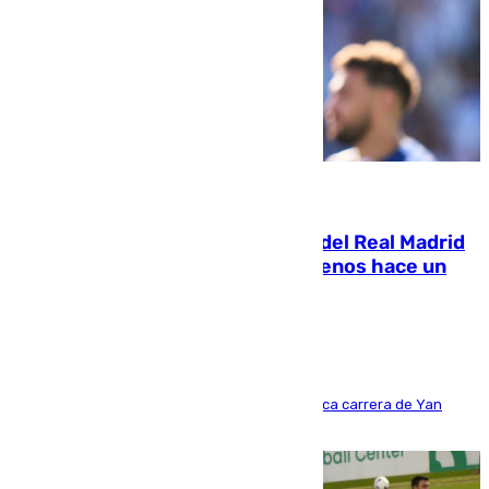
07.08.2026
El fichaje más caro de la historia del Real Madrid
costaba 105 millones de euros menos hace un
año y jugaba en Leganés
Del filial pepinero a récord absoluto: la meteórica carrera de Yan
Diomande en solo doce meses