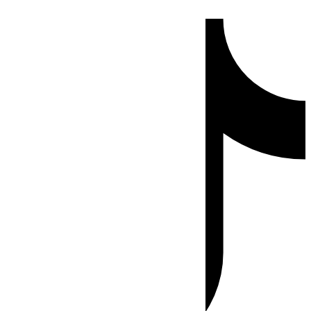
Ir
Tiktok
al
contenido