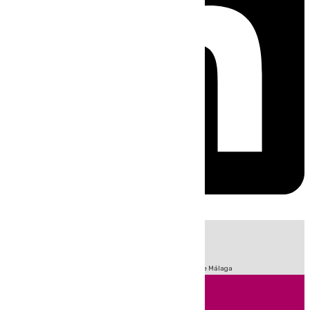
HOY
|
Fútbol
Sucesos
Primera División
Incendios
Feria de Málaga