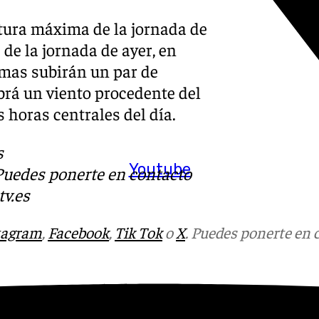
tura máxima de la jornada de
de la jornada de ayer, en
imas subirán un par de
brá un viento procedente del
 horas centrales del día.
s
Youtube
 Puedes ponerte en contacto
v.es
tagram
,
Facebook
,
Tik Tok
o
X
. Puedes ponerte en 