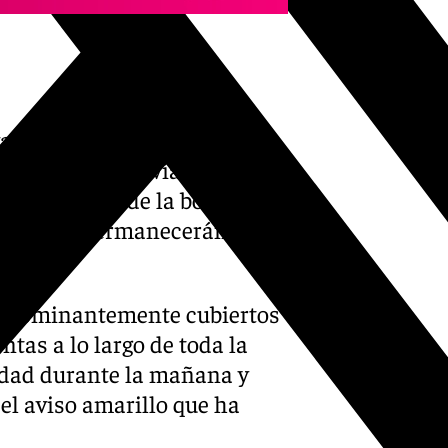
ado el aviso amarillo hasta
 Sevilla por lluvias y
n la llegada de la borrasca
r su parte permanecerán
ornada.
predominantemente cubiertos
entas a lo largo de toda la
idad durante la mañana y
el aviso amarillo que ha