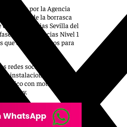
 previstas por la Agencia
 la llegada de la borrasca
e de Emergencias Sevilla del
fase Preemergencias Nivel 1
s que están previstos para
sus redes sociales, donde
 las instalaciones deportivas
l público con motivo de las
da de hoy.