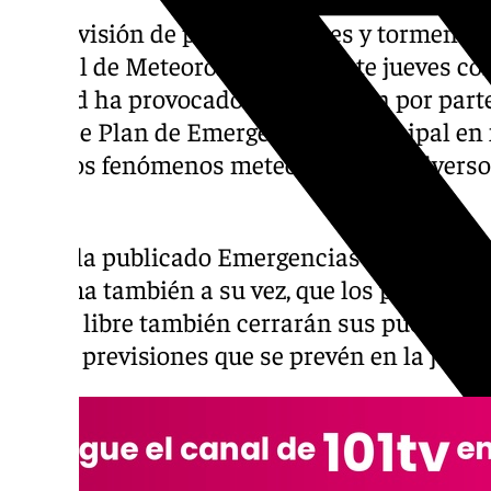
La previsión de precipitaciones y tormentas
Estatal de Meteorología para este jueves con
Konrad ha provocado la activación por part
Plan de Plan de Emergencias Municipal en 
ante los fenómenos meteorológicos adverso
hoy.
Así lo la publicado Emergencias Sevilla en 
informa también a su vez, que los parques y
al aire libre también cerrarán sus puertas a
malas previsiones que se prevén en la jorna