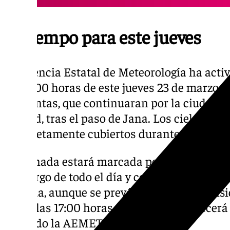
El tiempo para este jueves
La Agencia Estatal de Meteorología ha activ
las 17:00 horas de este jueves 23 de marzo en
tormentas, que continuaran por la ciudad co
Konrad, tras el paso de Jana. Los cielos po
completamente cubiertos durante toda la j
La jornada estará marcada por los cielos 
a lo largo de todo el día y con lluvias y torm
jornada, aunque se prevén de mayor intens
hasta las 17:00 horas, cuando desaparecerá 
activado la AEMET .