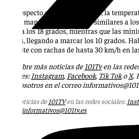
Con respecto a los termómetros, la tempera
hoy se mantendrá en valores similares a los 
torno a los 18 grados, mientras que las mín
grados, llegando a marcar los 10 grados. Ha
suroeste con rachas de hasta 30 km/h en las
Descubre más noticias de
101Tv
en las rede
sociales:
Instagram
,
Facebook
,
Tik Tok
o
X
.
con nosotros en el correo
informativos@101t
Más noticias de
101TV
en las redes sociales:
Ins
correo
informativos@101tv.es