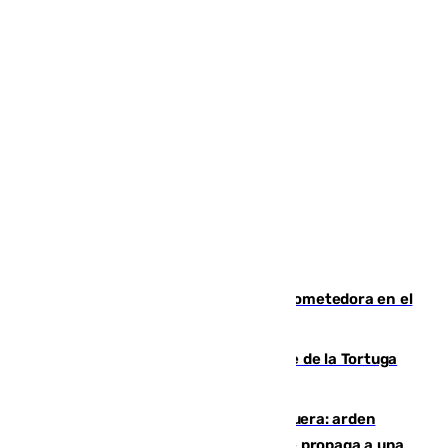
El año 2007, una generación muy prometedora en el
mundo del fútbol
Incendio forestal en el paraje Monte de la Tortuga
de Málaga
Incendio en un vertedero de Antequera: arden
chatarra, muebles y palets y el fuego se propaga a una