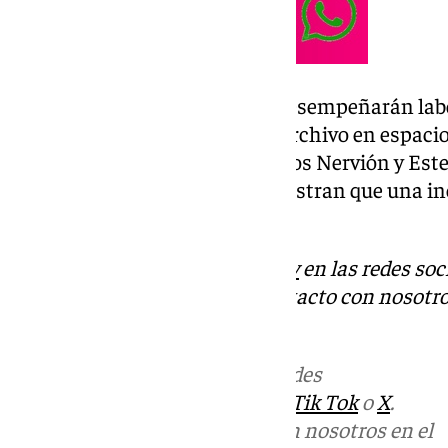
Estos diez jóvenes sevillanos desempeñarán labo
conserjería, administración y archivo en espaci
Virgen de los Reyes y los Distritos Nervión y Est
este tipo de iniciativas nos muestran que una in
nuestra sociedad.
Descubre más noticias de
101Tv
en las redes soc
Tok
o
X
. Puedes ponerte en contacto con nosotro
informativos@101tv.es
Más noticias de
101TV
en las redes
sociales:
Instagram
,
Facebook
,
Tik Tok
o
X
.
Puedes ponerte en contacto con nosotros en el