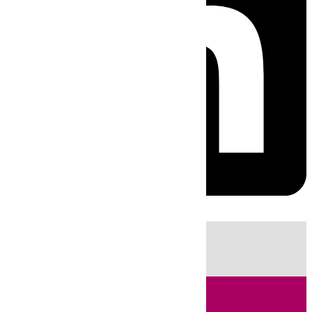
HOY
|
Incendios
Fútbol
LaLiga
Sucesos
Huelva