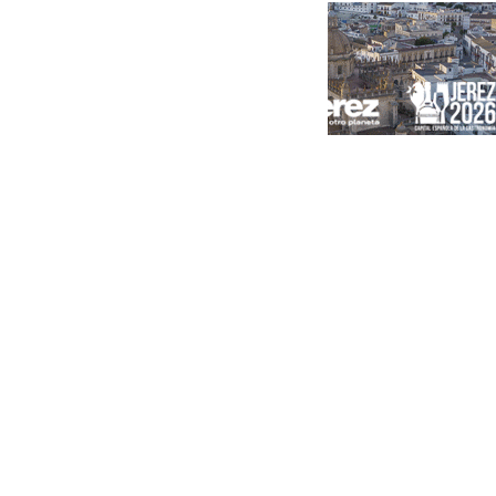
Portada
Andalucía
Sevilla
Málaga
Granada
España
Internacional
Economía
Sociedad