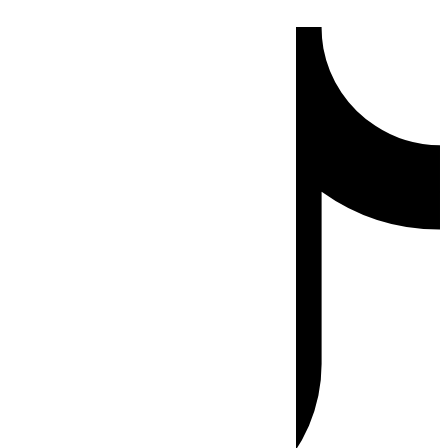
Ir
Tiktok
al
contenido