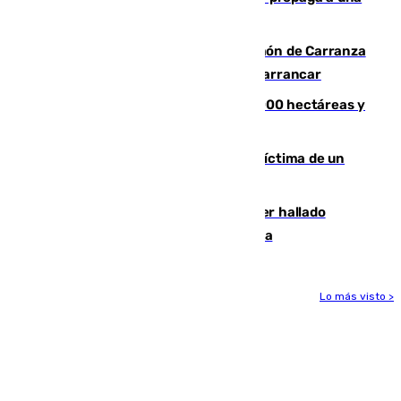
zona de monte
Las Palmas conquista el Trofeo Ramón de Carranza
y somete a un Cádiz que no termina de arrancar
El incendio de Niebla alcanza las 8.000 hectáreas y
mantiene desalojadas a 474 personas
El tenista checho Lehecka, nueva víctima de un
Rafa Jódar que está siendo imparable
Muere un hombre de 58 años tras ser hallado
inconsciente en una piscina en Cómpeta
Lo más visto >
Más noticias
Ver más >