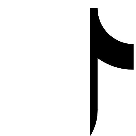
Ir
Tiktok
al
contenido