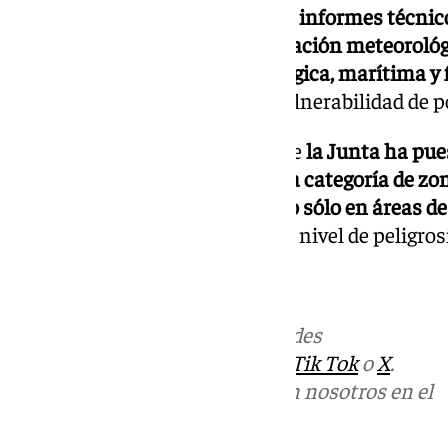
Es decir,
esta unidad anticipará informes técnic
decisiones a partir de la información meteoroló
información geográfica, sociológica, marítima y
como los estudios previos de vulnerabilidad de p
Sanz ha anunciado también que
la Junta ha pu
trabajo para elaborar una nueva categoría de zo
riesgo que divida a Andalucía no sólo en áreas de
también por zonas con distinto nivel de peligros
NOTICIAS SEVILLA
Más noticias de
101TV
en las redes
sociales:
Instagram
,
Facebook
,
Tik Tok
o
X
.
Puedes ponerte en contacto con nosotros en el
correo
informativos@101tv.es