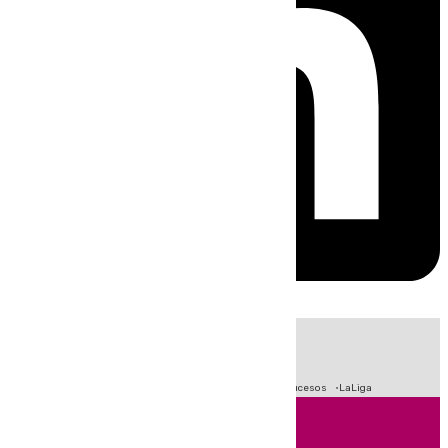
HOY
|
Fútbol
Primera División
Crisis Migratoria en Ceuta
Sucesos
LaLiga