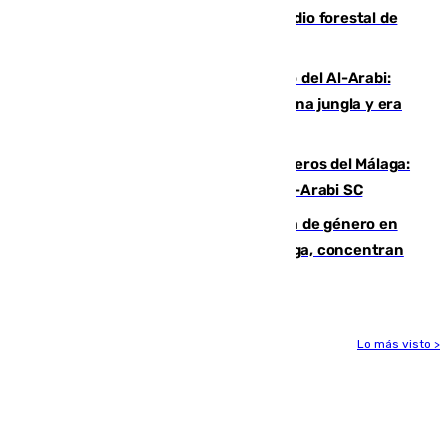
Huelva eleva a emergencia el incendio forestal de
Niebla
Juanfran Funes, sobre el duro juego del Al-Arabi:
“Por momentos nos hemos metido en una jungla y era
hasta peligroso”
Ya se han estrenado los tres delanteros del Málaga:
Eneko Jauregui, bigoleador contra el Al-Arabi SC
35 mujeres asesinadas por violencia de género en
España en este 2026: Andalucía y Málaga, concentran
el foco de la tragedia
Lo más visto >
Más noticias