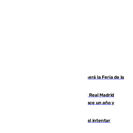
Talleres, escape room y música: así será la Feria de la
Juventud Cofrade de Málaga
El fichaje más caro de la historia del Real Madrid
costaba 105 millones de euros menos hace un año y
jugaba en Leganés
Ceuta suma 82 fallecidos en el mar al intentar
cruzar la frontera española