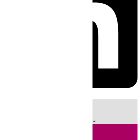
HOY
|
Fútbol
Sucesos
LaLiga
Guardia Civil
Primera División