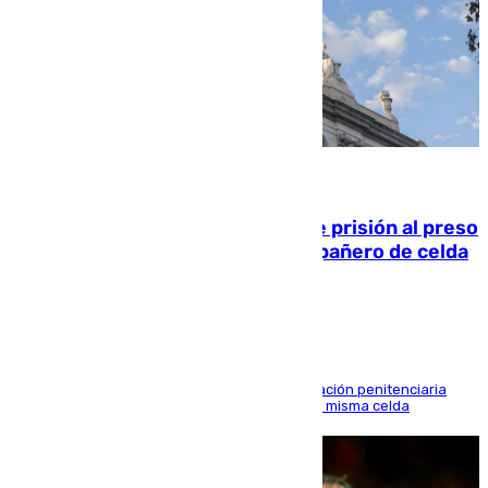
06.08.2026
El Supremo ratifica los 17 años de prisión al preso
que mató estrangulado a su compañero de celda
en Morón
El alto tribunal avala también que la Administración penitenciaria
indemnice a la familia por fallar al asignarles la misma celda