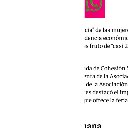
Montero reivindicó “la inteligencia” de las mujere
emprendimiento en su independencia económica.
que la consolidación de Fepme es fruto de “casi 2
colaboración público-privada.
También intervinieron la diputada de Cohesión S
Encarnación Fuentes; la presidenta de la Asocia
Vanessa Muñoz; y la presidenta de la Asociación
Andalucía, Carmen Perea. Fuentes destacó el imp
Muñoz agradeció la visibilidad que ofrece la feri
femenino.
Agenda del fin de semana