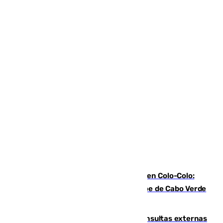
Vozinha, recibido como una estrella en Colo-Colo:
casi 30.000 aficionados arropan al héroe de Cabo Verde
en su presentación
Vithas Málaga crece en cirugías, consultas externas