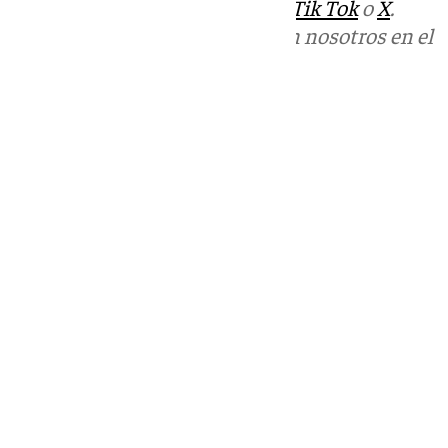
sociales:
Instagram
,
Facebook
,
Tik Tok
o
X
.
Puedes ponerte en contacto con nosotros en el
correo
informativos@101tv.es
Tags:
Últimas noticias