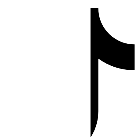
Ir
Tiktok
al
contenido