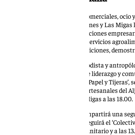
La feria abrió con actividades comerciales, ocio y
horas: Alba Molina actuó el viernes y Las Migas 
programación incluye presentaciones empresaria
ecológicos, cosmética natural, servicios agroali
y diseño textil, además de exhibiciones, demost
El sábado 15, a las 12.00, la periodista y antro
abordará competencias clave de liderazgo y com
presentará el proyecto ‘Cartón, Papel y Tijeras’, 
fermentadas de Fermentados Artesanales del Alja
pasacalles y actuación de Las Migas a las 18.00.
El domingo 16, Gómez Cejudo impartirá una seg
comunicación estratégica. Le seguirá el ‘Colecti
cerámica feminista y arte comunitario y a las 13