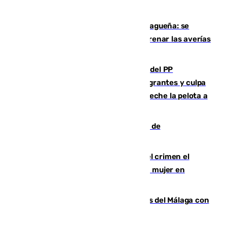
y altas en el primer semestre de 2026
Mejoras del agua en la Axarquía malagueña: se
sustituye una tubería de 50 años para frenar las averías
de agua en El Borge y Almáchar
Bendodo asegura que los gobiernos del PP
"cumplirán la ley" sobre los menores migrantes y culpa
al Gobierno por "inestabilidad": "Que no eche la pelota a
las comunidades"
Una ONG malagueña ganará un año de
comunicación gratuita con Apecom
Confiesa en un diario ser el autor del crimen el
hombre en prisión por asesinato de una mujer en
Benahavís
Juanpe vuelve a los entrenamientos del Málaga con
el grupo de manera progresiva