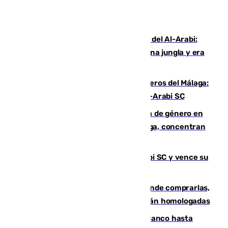
Juanfran Funes, sobre el duro juego del Al-Arabi:
“Por momentos nos hemos metido en una jungla y era
hasta peligroso”
Ya se han estrenado los tres delanteros del Málaga:
Eneko Jauregui, bigoleador contra el Al-Arabi SC
35 mujeres asesinadas por violencia de género en
España en este 2026: Andalucía y Málaga, concentran
el foco de la tragedia
El Málaga es muy superior al Al-Arabi SC y vence su
primer encuentro de pretemporada
Gafas para el eclipse solar 2026: dónde comprarlas,
dónde conseguirlas y cómo saber si están homologadas
Vinícius Júnior seguirá vestido de blanco hasta