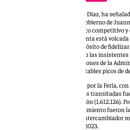
La consejera de Fomento, Rocío Díaz, ha señala
son fruto del compromiso del Gobierno de Juan
cuente con un transporte público competitivo y 
sentido, ha remarcado que la Junta está volcad
prestaciones, con el «firme propósito de fideliza
del transporte público», pesando las insistentes
horarios de esta línea y las gestiones de la Admi
acometer la medida ante los notables picos de 
El mejor mes fue abril, marcado por la Feria, co
mientras que las estaciones más transitadas fuer
San Bernardo (2.153.469) y Nervión (1.612.126). Po
experimentaron un mayor crecimiento fueron las
Olivar de Quintos (+19,3%) y el intercambiador 
crecimiento del 15% respecto a 2023.