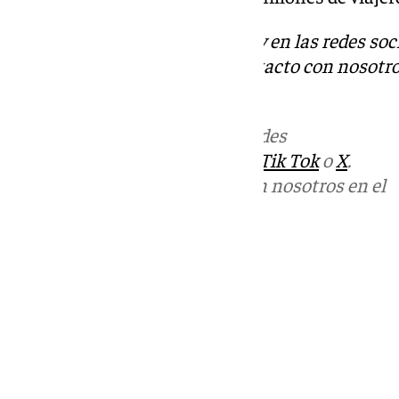
Descubre más noticias de 101Tv en las redes soc
Tok
o
X
. Puedes ponerte en contacto con nosotro
informativos@101tv.es
Más noticias de
101TV
en las redes
sociales:
Instagram
,
Facebook
,
Tik Tok
o
X
.
Puedes ponerte en contacto con nosotros en el
correo
informativos@101tv.es
Tags:
Últimas noticias