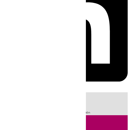
HOY
|
Fútbol
Sucesos
Primera División
LaLiga
101 Televisión