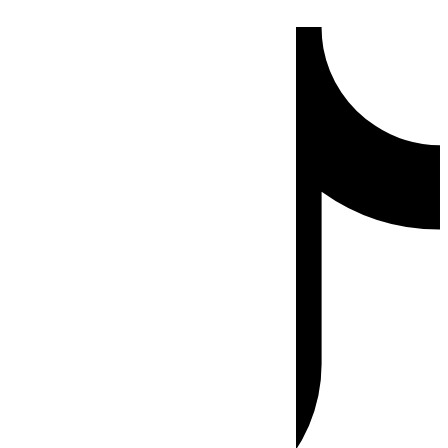
Ir
Tiktok
al
contenido