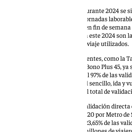
El promedio de viajeros anual durante 2024 se si
frente a los 55.970 de 2023. En jornadas laborabl
usuarios por día, mientras que en fin de semana
que han continuado estables en este 2024 son la 
desplazamientos por títulos de viaje utilizados.
Los títulos de transporte recurrentes, como la T
Transportes, el Bonometro y el Bono Plus 45, ya 
contacto o bancaria, absorben el 97% de las valid
transporte ocasionales, como el sencillo, ida y v
alcanza en su conjunto el 3% del total de validac
Cabe reseñar, también, que la validación directa
lanzado de forma pionera en 2020 por Metro de Se
alcanzó en 2024 una cuota del 23,65% de las vali
total, fue utilizado por casi 5,4 millones de viaj