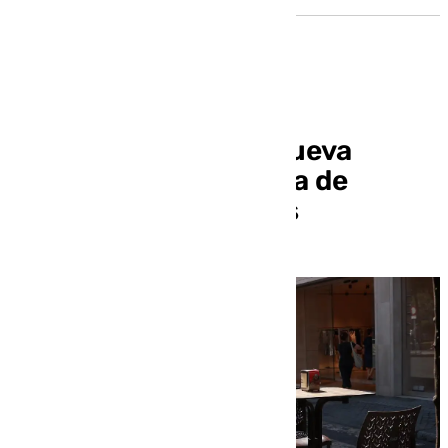
El pleno aprueba la nueva
ordenanza reguladora de
terrazas de veladores