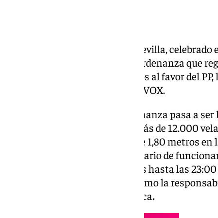
El pleno del Ayuntamiento de Sevilla, celebrado 
aprobado la nueva ordenanza ordenanza que regu
veladores de Sevilla con los votos al favor del PP
Podemos-IU y la abstención de VOX.
Con esta aprobación, esta ordenanza pasa a ser l
que amenaza con acabar con más de 12.000 velad
normativa son el pasillo libre de 1,80 metros en l
peatones, la reducción en el horario de funciona
zonas acústicamente saturadas hasta las 23:00 y
de la terraza de veladores, así como la responsa
daños ocasionados en vía pública
.