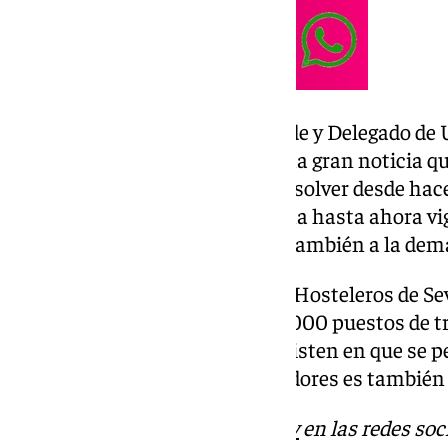
Juan de la Rosa, Teniente Alcalde y Delegado d
Sevilla, ha destacado que “Es una gran noticia 
asunto que estaba pendiente resolver desde hace
fundamental modificar la norma hasta ahora vi
exigencias legales y responder también a la dema
Por otra parte, la Asociación de Hosteleros de Se
ordenanza pondrá en peligro 8.000 puestos de tra
los horarios de las terrazas. Insisten en que se 
ciudad, ya que el uso de los veladores es tambi
Descubre más noticias de
101Tv
en las redes soc