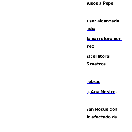
Granada despide con lágrimas y aplausos a Pepe
Habichuela
Un futbolista de 24 años muere tras ser alcanzado
por un rayo durante un partido en Tailandia
Muere un conductor tras salirse de la carretera con
su turismo en la A-480 a la altura de Jerez
Julio supera a junio en basura marina: el litoral
occidental malagueño recoge más de 33 metros
cúbicos de residuos
El Cádiz se afila ante un Granada en obras
La nueva presidenta del Parlamento, Ana Mestre,
hace parada institucional en Cádiz
Estabilizado el incendio forestal de San Roque con
19 familias aún desalojadas y un domicilio afectado de
gravedad