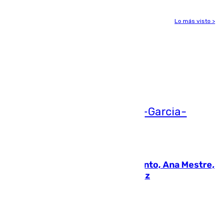
Lo más visto >
Más noticias
Ver más >
05.08.2026
La nueva presidenta del Parlamento, Ana Mestre,
hace parada institucional en Cádiz