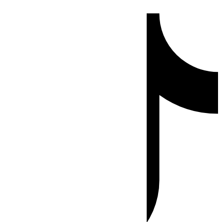
Ir
Tiktok
al
contenido