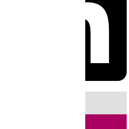
HOY
|
Sucesos
Fútbol
Cádiz
LaLiga
Campo de Gibraltar