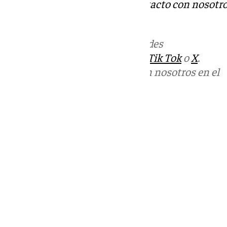
Tok
o
X
. Puedes ponerte en contacto con nosotro
informativos@101tv.es
Más noticias de
101TV
en las redes
sociales:
Instagram
,
Facebook
,
Tik Tok
o
X
.
Puedes ponerte en contacto con nosotros en el
correo
informativos@101tv.es
Tags:
Últimas noticias