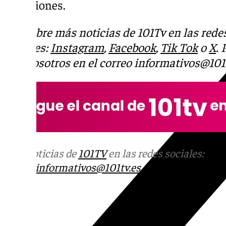
direcciones.
Descubre más noticias de 101Tv en las rede
sociales:
Instagram
,
Facebook
,
Tik Tok
o
X
.
con nosotros en el correo
informativos@101t
Más noticias de
101TV
en las redes sociales:
Ins
correo
informativos@101tv.es
Tags: