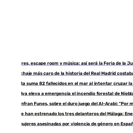
Talleres, escape room y música: así será la Feria de la 
El fichaje más caro de la historia del Real Madrid cost
Ceuta suma 82 fallecidos en el mar al intentar cruzar l
Huelva eleva a emergencia el incendio forestal de Niebl
Juanfran Funes, sobre el duro juego del Al-Arabi: “Por
Ya se han estrenado los tres delanteros del Málaga: Ene
35 mujeres asesinadas por violencia de género en Españ