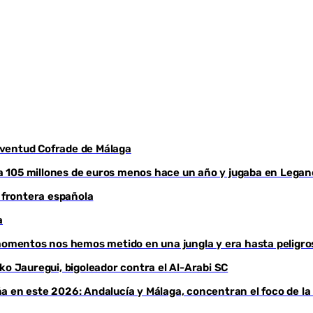
Juventud Cofrade de Málaga
aba 105 millones de euros menos hace un año y jugaba en Legan
a frontera española
a
 momentos nos hemos metido en una jungla y era hasta peligro
ko Jauregui, bigoleador contra el Al-Arabi SC
a en este 2026: Andalucía y Málaga, concentran el foco de la