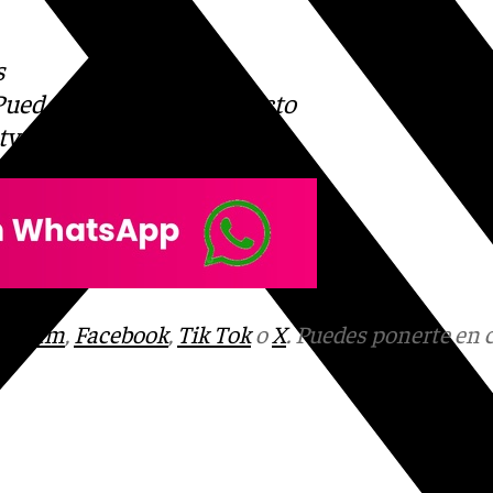
s
 Puedes ponerte en contacto
v.es
tagram
,
Facebook
,
Tik Tok
o
X
. Puedes ponerte en 