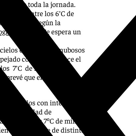
durante toda la jornada.
tendrán entre los 6°C de
a los 21°C, según la
logía (AEMET)
. Se espera un
 cielos estarán muy nubosos
espejado conforme avance el
 los 7°C de mínima y la
 prevé que el viento sople
 los cielos con intervalos
n probabilidad de
larán entre los 7ºC de mínima
iento procedente de distintas