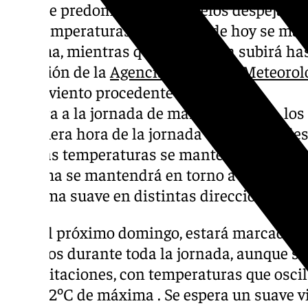
aunque predominaran los cielos despejados 
Las temperaturas para el día de hoy se man
mínima, mientras que la máxima subirá hast
previsión de la
Agencia Estatal de Meteoro
suave viento procedente del suroeste.
De cara a la jornada de mañana sábado, los
a primera hora de la jornada que se irán d
día. Las temperaturas se mantendrán entre
máxima se mantendrá en torno a los 20°C. Se
de forma suave en distintas direcciones.
Para el próximo domingo, estará marcado por
nubosos durante toda la jornada, aunque si
precipitaciones, con temperaturas que osci
y los 22ºC de máxima . Se espera un suave v