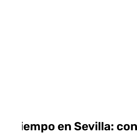
Ir
al
contenido
El tiempo en Sevilla: co