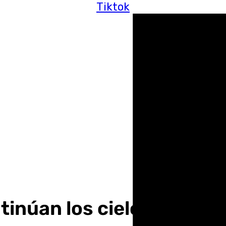
Tiktok
ntinúan los cielos despe