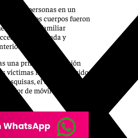
nto de dos personas en un
en Sevilla. Los cuerpos fueron
és de que un familiar
cceder a la vivienda y
nterior.
ras una primera inspección
las víctimas habrían fallecido
pesquisas, el origen del
cargador de móvil que