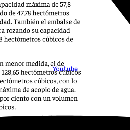
capacidad máxima de 57,8
do de 47,78 hectómetros
cidad. También el embalse de
tra rozando su capacidad
28 hectómetros cúbicos de
en menor medida, el de
Youtube
 128,65 hectómetros cúbicos
ectómetros cúbicos, con lo
 máxima de acopio de agua.
9 por ciento con un volumen
bicos.
s