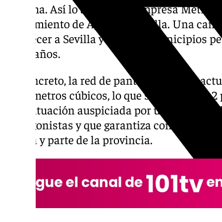
máxima. Así lo asegura la Empresa Metropo
Saneamiento de Aguas de Sevilla. Una canti
abastecer a Sevilla y los once municipios pe
cinco años.
En concreto, la red de pantanos cuenta act
hectómetros cúbicos, lo que supone un 73,2 
Una situación auspiciada por una entrada 
protagonistas y que garantiza con creces el
Sevilla y parte de la provincia.