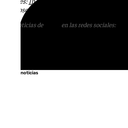
sociales:
Instagram
,
Facebook
,
Tik Tok
o
X
.
con nosotros en el correo
informativos@101t
Más noticias de
101TV
en las redes sociales:
Ins
correo
informativos@101tv.es
Tags:
Últimas noticias