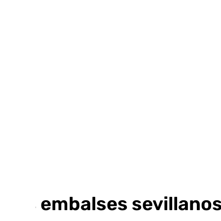
Ir
al
contenido
Los embalses sevillano