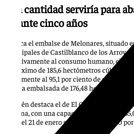
Esta cantidad serviría para ab
durante cinco años
Destaca el embalse de Melonares, situado e
municipales de Castilblanco de los Arroyos
exclusivamente al consumo humano, el más 
un máximo de 185,6 hectómetros cúbicos de
actualmente al 95,1 por ciento de su capaci
de agua embalsada de 176,48 hectómetros c
También destaca el de El Gergal, situado en
Guillena, con una capacidad máxima de 35,
desde el 21 de enero se encuentra al 100 por