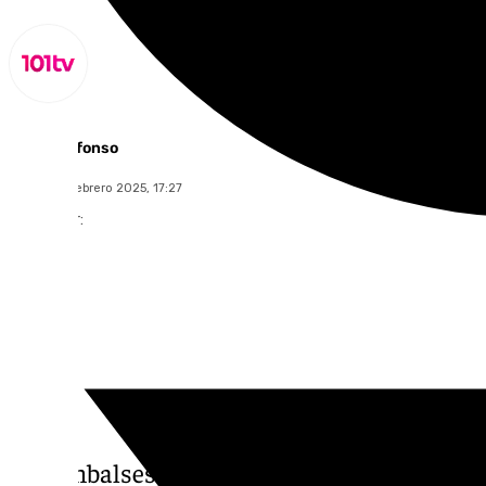
Miguel Alfonso
martes, 11 febrero 2025, 17:27
Compartir:
Los embalses sevillanos superan el 70 por 