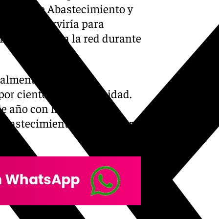
litana de Abastecimiento y
dad que serviría para
rtenecientes a la red durante
ualmente con 469,81
por ciento de su capacidad.
de año con lluvias como
 abastecimiento de agua para