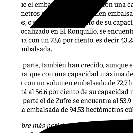
Le sigue el embalse de la Minilla, con una 
hectómetros cúbicos y un volumen embalsa
cúbicos, o sea el 86,7 por ciento de su capa
Cala, localizado en El Ronquillo, se encuen
máxima con un 73,6 por ciento, es decir 43,
agua embalsada.
Por su parte, también han crecido, aunque 
Aracena, que con una capacidad máxima de
cuenta con un volumen embalsado de 72,7 h
que está al 56,6 por ciento de su capacidad
Por su parte el de Zufre se encuentra al 53,
de agua embalsada de 94,53 hectómetros cú
Descubre más noticias de 101Tv en las rede