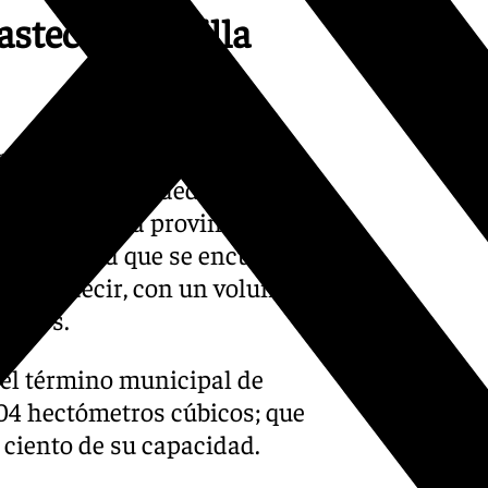
astecer a Sevilla
ntre los términos
 y El Pedroso y dedicado
grande de la provincia con
 capacidad que se encuentra
dad, es decir, con un volumen
úbicos.
 el término municipal de
04 hectómetros cúbicos; que
 ciento de su capacidad.