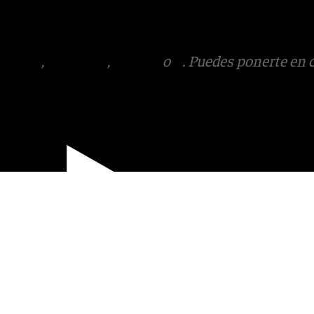
 Puedes ponerte en contacto
v.es
tagram
,
Facebook
,
Tik Tok
o
X
. Puedes ponerte en 