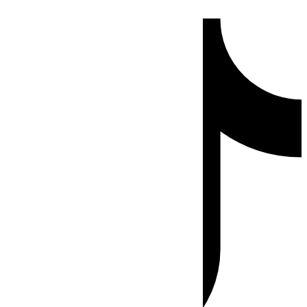
Ir
Tiktok
al
contenido