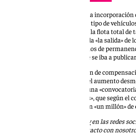
Según expone el colectivo, tras la incorporación 
sobrepasando «con creces» este tipo de vehículo
que por normativa debe dedicar la flota total de 
de servicio; no ha sido promovida «la salida» de l
longevos, que firmaron cinco años de permanen
ellos los nueve años, para lo que se iba a public
También echan en falta un «plan de compensac
sobrecostes de combustible y del aumento desm
vehículos de taxi adaptados» y una «convocatoria
adaptación de vehículos nuevos», que según el c
Ayuntamiento para este año con «un millón» de 
Descubre más noticias de
101Tv
en las redes soc
Tok
o
X
. Puedes ponerte en contacto con nosotro