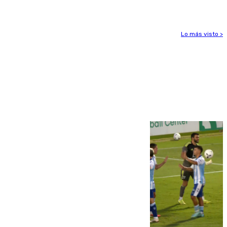
Lo más visto >
Más noticias
Ver más >