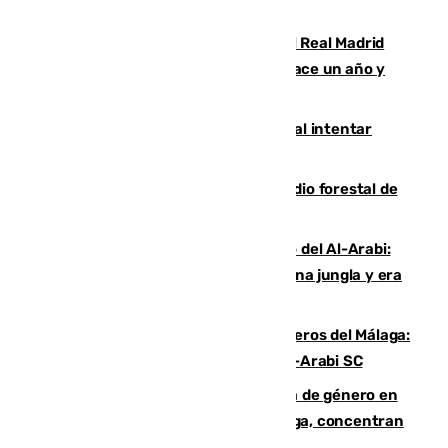
Juventud Cofrade de Málaga
El fichaje más caro de la historia del Real Madrid
costaba 105 millones de euros menos hace un año y
jugaba en Leganés
Ceuta suma 82 fallecidos en el mar al intentar
cruzar la frontera española
Huelva eleva a emergencia el incendio forestal de
Niebla
Juanfran Funes, sobre el duro juego del Al-Arabi:
“Por momentos nos hemos metido en una jungla y era
hasta peligroso”
Ya se han estrenado los tres delanteros del Málaga:
Eneko Jauregui, bigoleador contra el Al-Arabi SC
35 mujeres asesinadas por violencia de género en
España en este 2026: Andalucía y Málaga, concentran
el foco de la tragedia