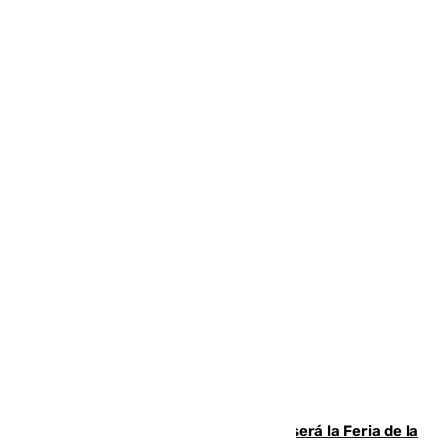
Talleres, escape room y música: así será la Feria de la