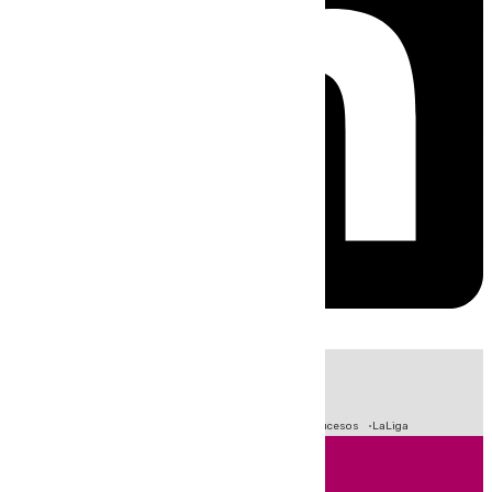
HOY
|
Fútbol
Primera División
Crisis Migratoria en Ceuta
Sucesos
LaLiga