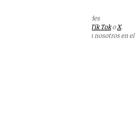
informativos@101tv.es
Más noticias de
101TV
en las redes
sociales:
Instagram
,
Facebook
,
Tik Tok
o
X
.
Puedes ponerte en contacto con nosotros en el
correo
informativos@101tv.es
Tags:
Últimas noticias