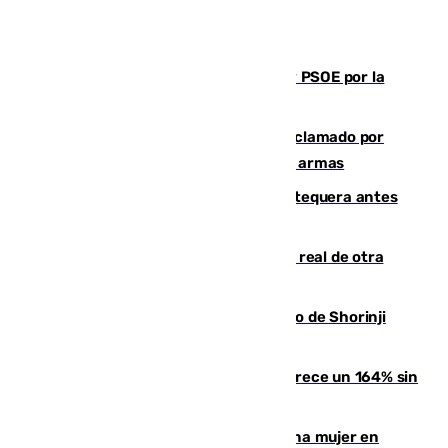
Vuelve el duelo dialéctico entre PP y PSOE por la
financiación de las autonomías
Detienen en Málaga a un fugitivo reclamado por
Colombia por homicidio y transporte de armas
Prueba final del Granada ante el Antequera antes
del inicio de la Liga
Ceuta se prepara ante la posibilidad real de otra
entrada masiva el 15 de agosto
Cártama, protagonista en el Europeo de Shorinji
Kempo celebrado en Berlín
La llegada de inmigrantes a Ceuta crece un 164% sin
contar la entrada masiva
Igualdad confirma el asesinato de una mujer en