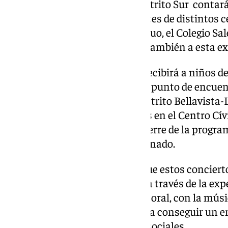
espectáculo. Por su parte, el Distrito Sur contará
Agua, donde asistirán estudiantes de distintos c
como en el Distrito Casco Antiguo, el Colegio Sal
Velázquez abrirán sus puertas también a esta ex
En el Centro Cívico La Ranilla recibirá a niños d
y el Centro Cívico Alcosa será el punto de encue
Este-Alcosa-Torreblanca. El Distrito Bellavista
del programa con los conciertos en el Centro Cívi
Distrito Macarena acogerá el cierre de la progra
con la participación de su alumnado.
La ROOS ha querido destacar que estos conciert
diferentes aspectos musicales a través de la expe
movimiento y la percusión corporal, con la mús
Los textos están adaptados para conseguir un en
promover valores educativos y sociales.