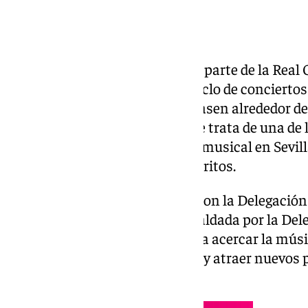
Este martes dará comienzo por parte de la Real 
(ROSS) la segunda edición del ciclo de concierto
barrio’ por el que se prevé que pasen alrededor 
centros educativos de Sevilla. Se trata de una de 
importantes para la educación musical en Sevil
de 40 colegios de diferentes distritos.
Este proyecto está organizada con la Delegación
Ayuntamiento de Sevilla y respaldada por la Del
la Junta de Andalucía, y se busca acercar la músi
fomentar la educación musical y atraer nuevos p
provincia.