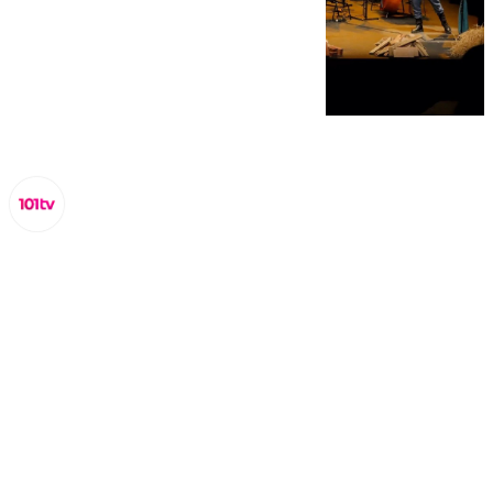
Lynx Devs
lunes, 17 marzo 2025, 13:12
Compartir: