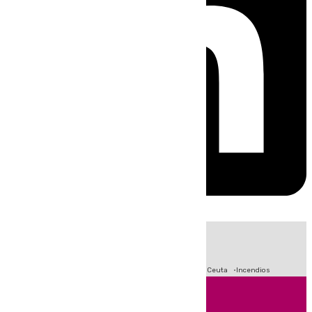
HOY
|
Fútbol
Sucesos
Primera División
Crisis Migratoria en Ceuta
Incendios