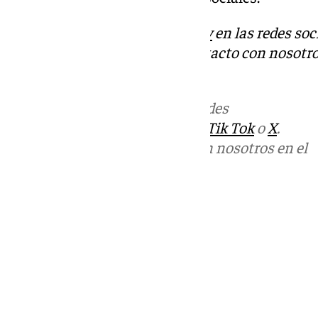
Descubre más noticias de
101Tv
en las redes soc
Tok
o
X
. Puedes ponerte en contacto con nosotro
informativos@101tv.es
Más noticias de
101TV
en las redes
sociales:
Instagram
,
Facebook
,
Tik Tok
o
X
.
Puedes ponerte en contacto con nosotros en el
correo
informativos@101tv.es
Tags:
Últimas noticias