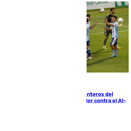
06.08.2026
Ya se han estrenado los tres delanteros del
Málaga: Eneko Jauregui, bigoleador contra el Al-
Arabi SC