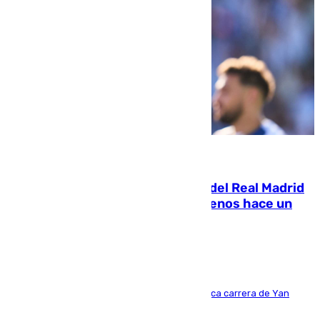
07.08.2026
El fichaje más caro de la historia del Real Madrid
costaba 105 millones de euros menos hace un
año y jugaba en Leganés
Del filial pepinero a récord absoluto: la meteórica carrera de Yan
Diomande en solo doce meses