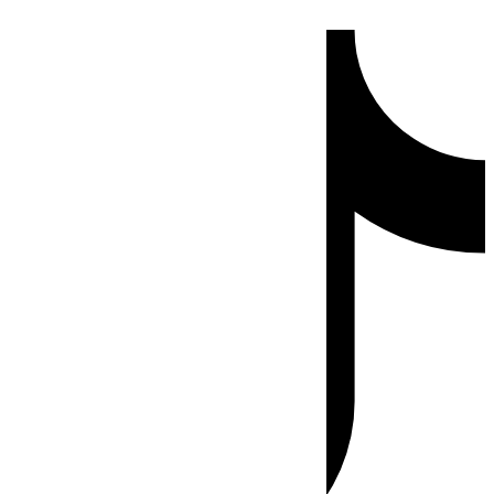
Ir
Tiktok
al
contenido