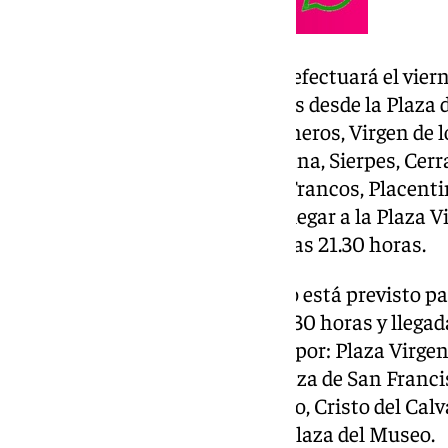
El traslado hacia la Catedral se efectuará el vier
programada para las 16.30 horas desde la Plaza d
será: San Vicente, Cardenal Cisneros, Virgen de 
Borges, Plaza del Duque, Campana, Sierpes, Cerra
Álvarez Quintero, Chapineros, Francos, Placenti
Cardenal Amigo Vallejo, hasta llegar a la Plaza V
la Puerta de Palos alrededor de las 21.30 horas.
El retorno a la capilla del Museo está previsto p
idéntico horario: salida a las 16.30 horas y llegad
itinerario del regreso discurrirá por: Plaza Virge
Alemanes, Hernando Colón, Plaza de San Francis
Plaza de la Magdalena, San Pablo, Cristo del Calv
Real, Alfonso XII y finalmente Plaza del Museo.