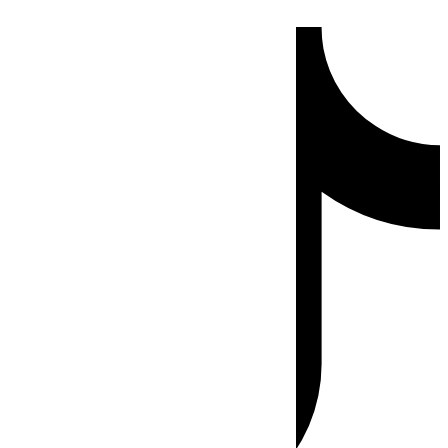
Ir
Tiktok
al
contenido