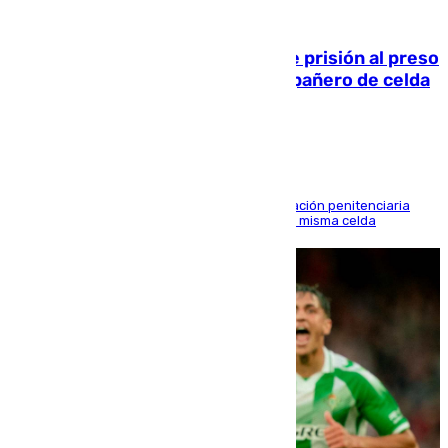
06.08.2026
El Supremo ratifica los 17 años de prisión al preso
que mató estrangulado a su compañero de celda
en Morón
El alto tribunal avala también que la Administración penitenciaria
indemnice a la familia por fallar al asignarles la misma celda