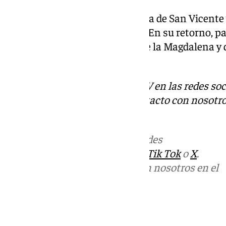
Los titulares visitan la Parroquia de San Vicente 
Salvador en la ida a la Catedral. En su retorno,
antaño, llegará a la Parroquia de la Magdalena y
la Plaza del Museo.
Descubre más noticias de 101TV en las redes soc
Tok
o
X
. Puedes ponerte en contacto con nosotro
correo
informativos@101tv.es
Más noticias de
101TV
en las redes
sociales:
Instagram
,
Facebook
,
Tik Tok
o
X
.
Puedes ponerte en contacto con nosotros en el
correo
informativos@101tv.es
Tags: