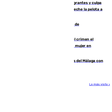
"cumplirán la ley" sobre los menores migrantes y culpa
al Gobierno por "inestabilidad": "Que no eche la pelota a
las comunidades"
Una ONG malagueña ganará un año de
comunicación gratuita con Apecom
Confiesa en un diario ser el autor del crimen el
hombre en prisión por asesinato de una mujer en
Benahavís
Juanpe vuelve a los entrenamientos del Málaga con
el grupo de manera progresiva
Lo más visto >
Más noticias
Ver más >