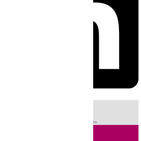
HOY
|
Fútbol
Sucesos
LaLiga
Guardia Civil
Primera División