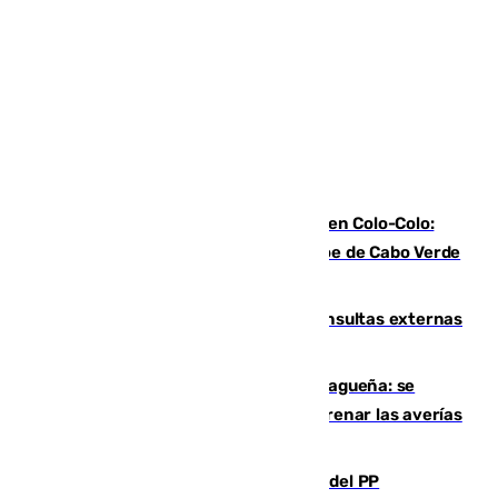
Vozinha, recibido como una estrella en Colo-Colo:
casi 30.000 aficionados arropan al héroe de Cabo Verde
en su presentación
Vithas Málaga crece en cirugías, consultas externas
y altas en el primer semestre de 2026
Mejoras del agua en la Axarquía malagueña: se
sustituye una tubería de 50 años para frenar las averías
de agua en El Borge y Almáchar
Bendodo asegura que los gobiernos del PP