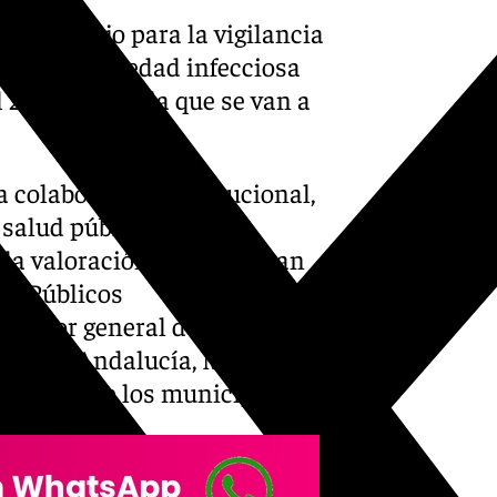
 de Trabajo para la vigilancia
a. Una enfermedad infecciosa
 2024, y para la que se van a
a colaboración institucional,
 salud pública con
o la valoración en la que han
ios Públicos
irector general de Salud
unta de Andalucía, Manuel
ntantes de los municipios.