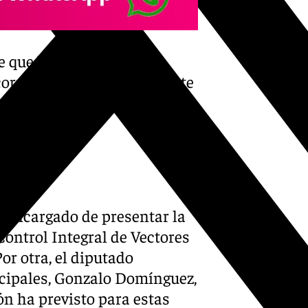
e que las actuaciones se
correspondientes al suroeste
la presencia del mosquito que
l encargado de presentar la
Control Integral de Vectores
Por otra,
el diputado
icipales, Gonzalo Domínguez,
n ha previsto para estas