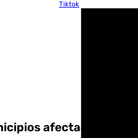
Tiktok
icipios afectados se unen