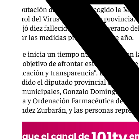
La Diputación de Sevilla ha acogido la Mesa
y control del Virus del Nilo en la provinci
que dejó diez fallecidos el pasado verano del
reforzar las medidas preventivas este año.
“Hoy se inicia un tiempo nuevo, basado en l
con el objetivo de afrontar este problema de
planificación y transparencia”. Ésta, ha sid
coincidido el diputado provincial de Servic
Supramunicipales, Gonzalo Domínguez; el d
Pública y Ordenación Farmacéutica de la J
Fernández Zurbarán, y las personas represe