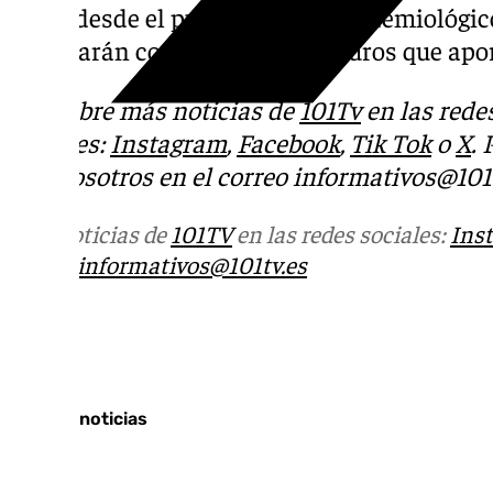
áreas desde el punto de vista epidemiológic
sufragarán con 6 millones de euros que apor
Descubre más noticias de
101Tv
en las rede
sociales:
Instagram
,
Facebook
,
Tik Tok
o
X
.
con nosotros en el correo
informativos@101t
Más noticias de
101TV
en las redes sociales:
Ins
correo
informativos@101tv.es
Tags:
Últimas noticias