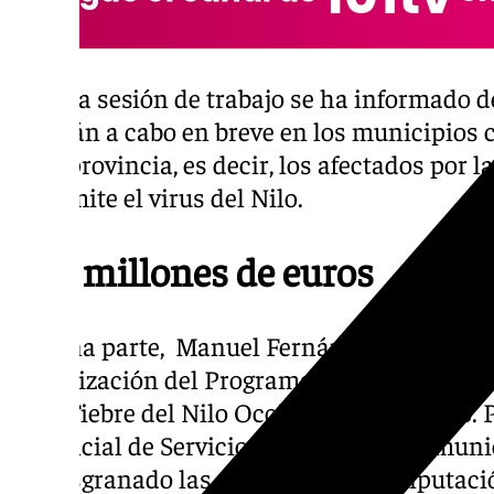
En esta sesión de trabajo se ha informado d
llevarán a cabo en breve en los municipios 
de la provincia, es decir, los afectados por 
transmite el virus del Nilo.
Seis millones de euros
Por una parte, Manuel Fernández, ha sido e
actualización del Programa de Vigilancia y 
de la Fiebre del Nilo Occidental para 2025. 
provincial de Servicios Públicos Supramun
ha desgranado las medidas que la Diputació