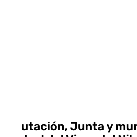
Ir
al
contenido
Diputación, Junta y mun