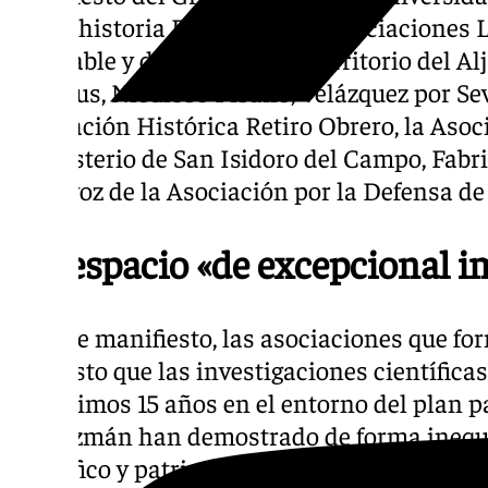
en Prehistoria Reciente y las asociaciones
Habitable y de Defensa del Territorio del Al
Ándalus, Niculoso Pisano, Velázquez por Sevi
Asociación Histórica Retiro Obrero, la Aso
Monasterio de San Isidoro del Campo, Fabri
portavoz de la Asociación por la Defensa de
Un espacio «de excepcional i
En este manifiesto, las asociaciones que fo
expuesto que las investigaciones científicas
los últimos 15 años en el entorno del plan p
de Guzmán han demostrado de forma inequí
científico y patrimonial del registro arqueo