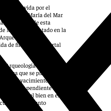
no promovida por el
ernado por María del Mar
plan número 4 de esta
 de Montelirio, datado en la
Arqueología de la
da de firmas en el portal
de Arqueología de la
nística que se planea,
ad de un yacimiento
 y cultural, pendiente de
 inserción del bien en el
culado al conjunto