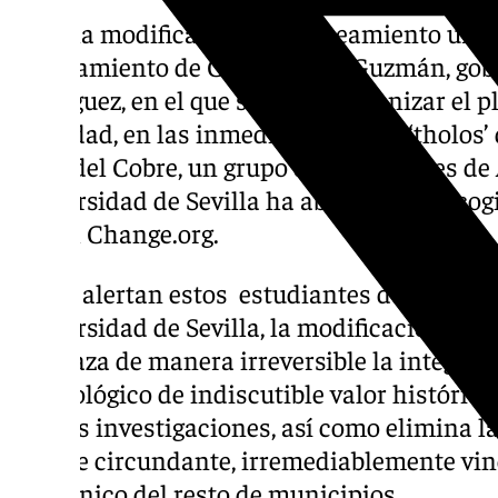
Ante la modificación de planeamiento urba
Ayuntamiento de Castilleja de Guzmán, gob
Rodríguez, en el que se busca urbanizar el 
localidad, en las inmediaciones del ‘tholos’
Edad del Cobre, un grupo de estudiantes de 
Universidad de Sevilla ha abierto una recogi
digital Change.org.
Según alertan estos estudiantes del Grado 
Universidad de Sevilla, la modificación urba
amenaza de manera irreversible la integrid
arqueológico de indiscutible valor histórico
futuras investigaciones, así como elimina la
paisaje circundante, irremediablemente vin
dolménico del resto de municipios.