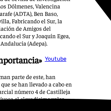
 Los Dólmenes, Valencina
jarafe (ADTA), Ben Baso,
lla, Fabricando el Sur, la
ciación de Amigos del
cando el Sur y Joaquín Egea,
 Andalucía (Adepa).
mportancia»
Youtube
rman parte de este, han
 que se han llevado a cabo en
arcial número 4 de Castilleja
voca el elevadísimo valor
lógico existente en dicho