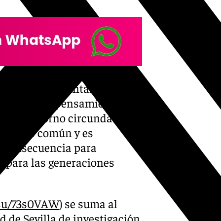
 para que el Ayuntamiento
, exponen su pensamiento de
 en el entorno circundante al
rimonio común y es
n consecuencia para
al para las generaciones
.su/73s0VAW
) se suma al
d de Sevilla de investigación