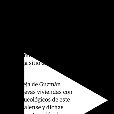
tancia para entender el mega
 cuyos máximos exponentes
 y Montelirio está protegido
robada por la Junta de
na de la Concepción y
 parcial número cuatro,
le del mega sitio calcolítico
 de Castilleja de Guzmán
rcha de nuevas viviendas con
entos arqueológicos de este
de la Hispalense y dichas