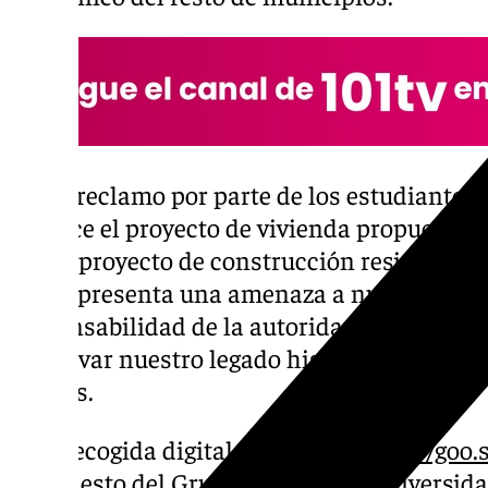
En su reclamo por parte de los estudiantes
rechace el proyecto de vivienda propuesta
que el proyecto de construcción residencial
BIC representa una amenaza a nuestro pat
responsabilidad de la autoridades actuar e
preservar nuestro legado histórico y cultur
futuras.
Esta recogida digital de firmas (
https://goo
manifiesto del Grupo Atlas de la Universida