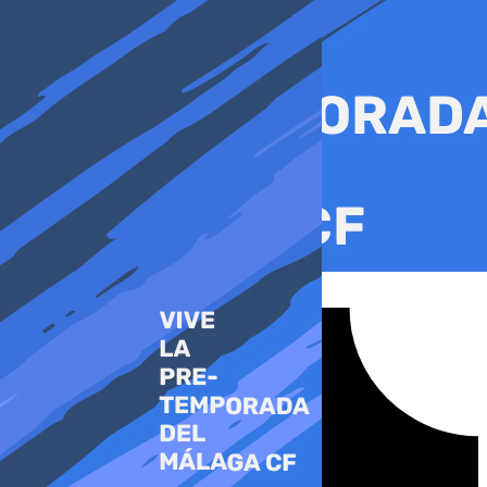
Ir
al
contenido
Tiktok