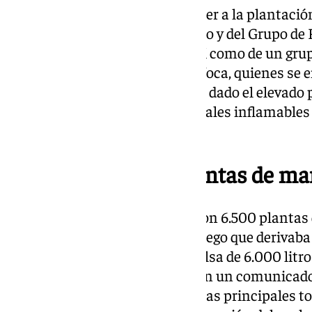
Dada la complejidad para acceder a la plantación
del helicóptero del Servicio Aéreo y del Grupo de
Montaña de la Guardia Civil, así como de un gru
especialistas del dispositivo Infoca, quienes se 
labores de limpieza pertinentes dado el elevado 
incendio forestal por los materiales inflamables
plantación.
Un total de 6.500 plantas de m
Allí, los investigadores dieron con 6.500 plant
con un sofisticado sistema de riego que derivaba
extraída de un río, hasta una balsa de 6.000 litro
efecto», explica la Benemérita en un comunicado
de la droga contaba con dos zonas principales 