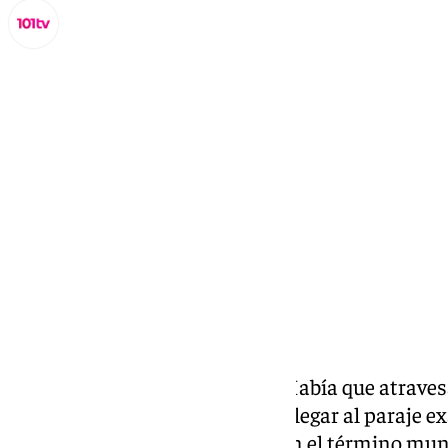
Miguel Alfonso
viernes, 8 noviembre 2024, 11:23
Compartir:
El acceso era casi inaccesible. Había que atrav
escarpados y cortafuegos para llegar al paraje ex
Nacional Sierra de las Nieves
, en el término mun