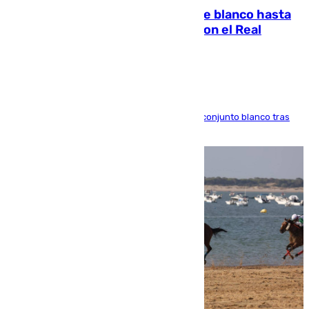
Vinícius Júnior seguirá vestido de blanco hasta
2032 tras cerrar su renovación con el Real
Madrid
El atacante brasileño amplía su vínculo con el conjunto blanco tras
una etapa repleta de éxitos y protagonismo