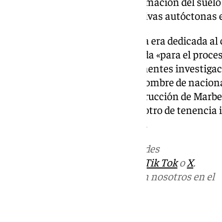
se había realizado una transformación del suelo a
vegetación y de especies arbustivas autóctonas e
En las dos zonas señaladas, una era dedicada al 
mientras que la otra era utilizada «para el proc
detalla el escrito. Tras las pertinentes investiga
la detención del individuo, un hombre de nacion
disposición del Juzgado de Instrucción de Marb
delito contra la salud pública y otro de tenencia 
decretado su ingreso en prisión.
Más noticias de
101TV
en las redes
sociales:
Instagram
,
Facebook
,
Tik Tok
o
X
.
Puedes ponerte en contacto con nosotros en el
correo
informativos@101tv.es