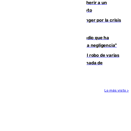
Detenido un hombre en Málaga por herir a un
Guardia Civil tras atropellarle con su moto
El Barça cancela un amistoso en Tánger por la crisis
en la frontera con Ceuta
El acalde de Niebla cree que el incendio que ha
afectado a dos aldeas se originó "por una negligencia"
Golpe cofrade en Jaén: investigan el robo de varias
joyas de la Virgen de la Fuensanta Coronada de
Alcaudete
Lo más visto >
Más noticias
Ver más >