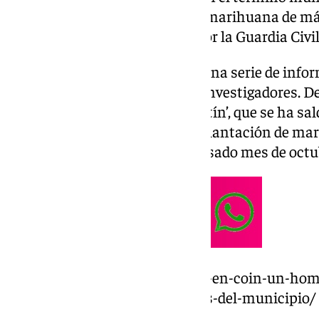
encontraba una plantación de marihuana de má
que ya ha sido desmantelada por la Guardia Civil
La investigación se inició tras una serie de inf
llegaron hasta los oídos de los investigadores
tomar forma la operación ‘Balatín’, que se ha sal
desmantelamiento de la gran plantación de mar
detención de una persona el pasado mes de octu
https://www.101tv.es/detenido-en-coin-un-hom
estafa-a-residentes-extranjeros-del-municipio/