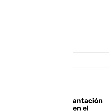
Andalucía
Desmantelada una plantación
de marihuana oculta en el