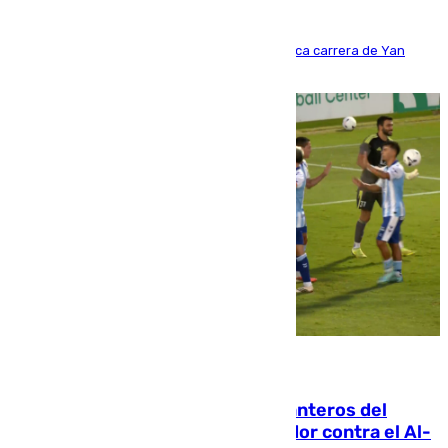
Del filial pepinero a récord absoluto: la meteórica carrera de Yan
Diomande en solo doce meses
06.08.2026
Ya se han estrenado los tres delanteros del
Málaga: Eneko Jauregui, bigoleador contra el Al-