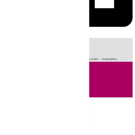
HOY
|
Fútbol
Sucesos
Crisis Migratoria en Ceuta
Primera División
Incendios
Andalucía