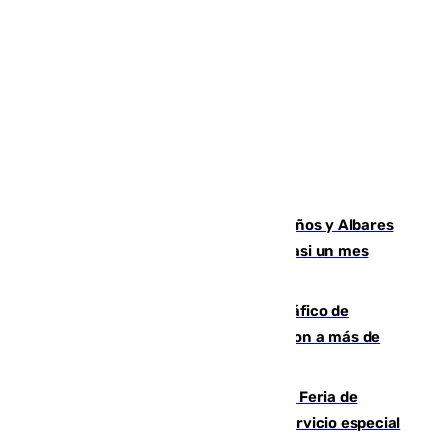
Los ministros Marlaska, Robles, Bolaños y Albares
comparecerán por las crisis de Ceuta casi un mes
después
Cae una de las mayores redes de tráfico de
personas y droga en España: introdujeron a más de
2.000 migrantes de forma ilegal
¿Hasta qué hora abre el Metro en la Feria de
Málaga? Consulta las frecuencias del servicio especial