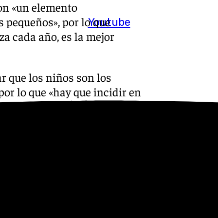
son «un elemento
s pequeños», por lo que
Youtube
iza cada año, es la mejor
r que los niños son los
por lo que «hay que incidir en
ne de manos es aconsejable
rus. Seguir una alimentación
da y la ingesta de líquidos
«ayuda a prevenir
era regular y, si es posible al
a respiratorio se mantenga en