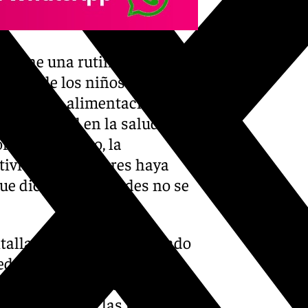
supone una rutina estable
social de los niños. Se trata
 de sueño, alimentación y
 fundamental en la salud
r, «el descanso, la
ctividades escolares haya
ue dichas actividades no se
tallas debe «vigilarse», dado
uede tener consecuencias
s niños, además de poder
to que provocan las pantallas