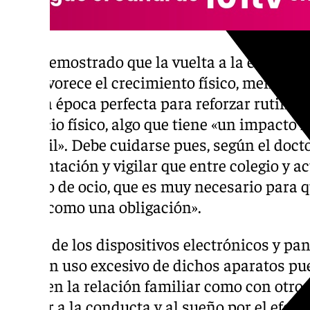
Está demostrado que la vuelta a la escuela 
que favorece el crecimiento físico, mental y 
de una época perfecta para reforzar rutinas
ejercicio físico, algo que tiene «un impacto
infantil». Debe cuidarse pues, según el docto
alimentación y vigilar que entre colegio y a
tiempo de ocio, que es muy necesario para q
vivan como una obligación».
El uso de los dispositivos electrónicos y pan
que «un uso excesivo de dichos aparatos p
tanto en la relación familiar como con otro
afectar a la conducta y al sueño por el efec