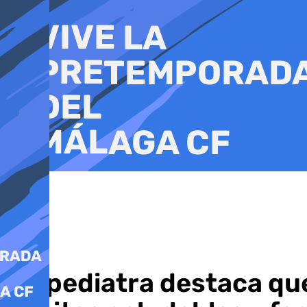
Ir
al
contenido
Un pediatra destaca que 