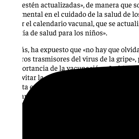
niños estén actualizadas», de manera que 
fundamental en el cuidado de la salud de lo
«seguir el calendario vacunal, que se actual
garantía de salud para los niños».
Además, ha expuesto que «no hay que olvida
primeros trasmisores del virus de la gripe», 
la importancia de la vacunación». La higie
para evitar la propagación de gérmenes y vi
correcta es fundamental, una dieta equilibra
mejoran el sistema inmunológico, algo que 
infecciones», ha resaltado.
Asimismo, «la realización de ejercicio de man
aire libre, es importante para que el sistem