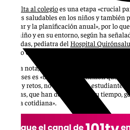
La
vuelta al colegio
es una etapa «crucial pa
hábitos saludables en los niños y también pa
familiar y la planificación anual», por lo qu
en el niño y en su entorno, según ha señala
de Caldas, pediatra del
Hospital Quirónsal
Médico Quirónsalud Jaén.
En una nota, el doctor González de Caldas h
las clases es «un punto de inflexión que m
metas y retos, no sólo para los estudiantes,
familias, que han de planificar su tiempo, g
su vida cotidiana».