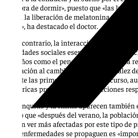
a la hora de dormir», puesto que «las luces 
inhiba la liberación de melatonina y dificul
sueño», ha destacado el doctor.
Por el contrario, la interacción con compañ
habilidades sociales esenciales para el cre
pequeños como el pensamiento crítico, la r
adaptación al cambio. El doctor González d
durante las primeras semanas del curso, a
pediátricas provocadas por infecciones respi
La bronquitis y la rinitis aparecen también e
puesto que «después del verano, la población
pueden ver más afectadas por este tipo de pa
estas enfermedades se propaguen es «impor