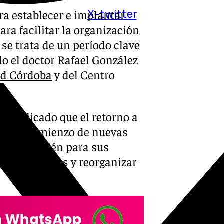
ra establecer e implantar
X-twitter
ra facilitar la organización
e se trata de un período clave
do el doctor Rafael González
ud Córdoba
y del Centro
a explicado que el retorno a
arca el comienzo de nuevas
 sino también para sus
enerar hábitos y reorganizar