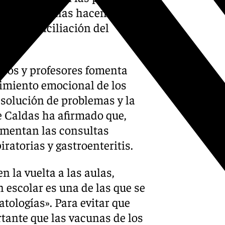
de las pantallas hacen que se
tan la conciliación del
eros y profesores fomenta
cimiento emocional de los
esolución de problemas y la
e Caldas ha afirmado que,
umentan las consultas
ratorias y gastroenteritis.
n la vuelta a las aulas,
 escolar es una de las que se
tologías». Para evitar que
tante que las vacunas de los