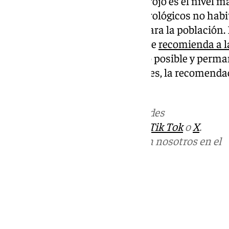
En la escala de alertas, el aviso rojo es el nivel
extremo por fenómenos meteorológicos no habit
excepcional y con gran riesgo para la población. 
finalmente este nivel de aviso, se
recomienda a l
movimientos en la medida de lo posible y perman
encontrarse en zonas inundables, la recomendac
elevados.
Más noticias de
101TV
en las redes
sociales:
Instagram
,
Facebook
,
Tik Tok
o
X
.
Puedes ponerte en contacto con nosotros en el
correo
informativos@101tv.es
Tags:
Últimas noticias