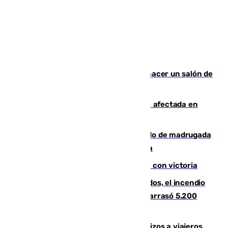
Un tribunal federal impide a Trump hacer un salón de
baile en la Casa Blanca
Incendios de Castellón: la superficie afectada en
Tírig roza las 400 hectáreas
Muere un peatón tras ser atropellado de madrugada
en la carretera A-7 a su paso por Málaga
El Granada cierra su puesta a punto con victoria
Un mes de la tragedia de Los Gallardos, el incendio
que acabó con la vida de 14 personas y arrasó 5.200
hectáreas
España establece controles fronterizos a viajeros