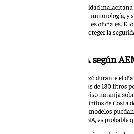
Fuentes vinculadas a la universidad malacitana
los bulos sobre la DANA, ni de la rumorología, y 
caso a las informaciones y canales oficiales. El o
desinformación y sobre todo, proteger la seguri
universitario.
Previsión de la DANA según A
La previsión de AEMET, que lanzó durante el día 
episodio, es que puedan caer más de 180 litros p
motivo por el cual se activó el aviso naranja sob
lunes, concretamente en los distritos de Costa d
Conforme pasen las horas y los modelos puedan 
posicionamiento final de la DANA, es probable qu