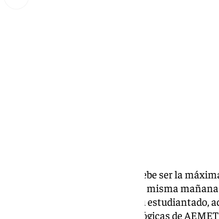
Lynx Devs
martes, 12 noviembre 2024, 12:01
Compartir:
Mejor prevenir que curar. Ésa debe ser la máxima
Universidad de Málaga
que esta misma mañana
comunicación general a todo su estudiantado, ad
recientes
previsiones meteorológicas
de AEMET e