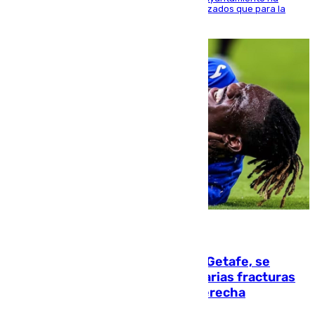
realizado una red de espacios frescos y señalizados que para la
población evite el calor
08.08.2026
Christantus Uche, delantero del Getafe, se
perderá toda la temporada por varias fracturas
en los ligamentos de su rodilla derecha