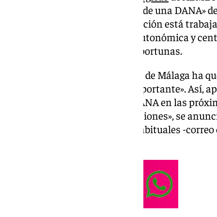
se advierte de la posible llegada de una DANA» d
la institución superior de educación está trab
las administraciones locales, autonómica y centr
necesario, todas las acciones oportunas.
En dicha misiva, la Universidad de Málaga ha qu
de los estudiantes es lo más importante». Así, a
evolución meteorológica y la DANA en las próxima
deban adoptar «medidas excepciones», se anunci
los canales de comunicación habituales -correo 
sociales- de la
UMA
.