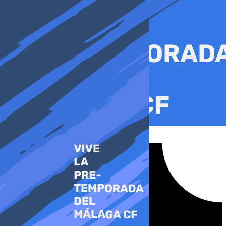
Ir
al
contenido
Tiktok