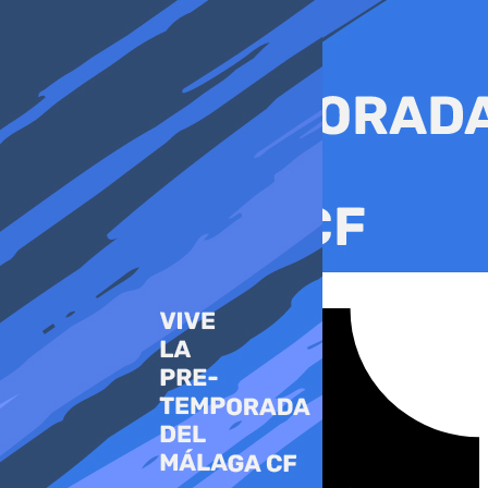
Ir
al
contenido
Tiktok