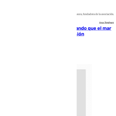
Imágenes de una clase de Surf Sin Limits en el mar y Lorena Saura, fundadora de la asociación.
Ana Jiménez
Surf Sin Limits: 15 años demostrando que el mar
también es un lugar para la inclusión
Natalia Baena