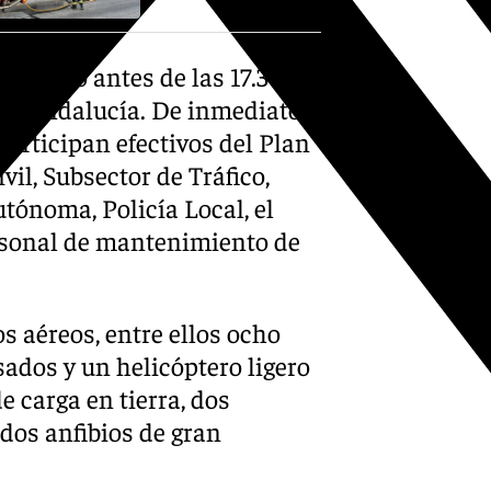
on poco antes de las 17.30
112 Andalucía. De inmediato
participan efectivos del Plan
il, Subsector de Tráfico,
tónoma, Policía Local, el
rsonal de mantenimiento de
s aéreos, entre ellos ocho
ados y un helicóptero ligero
 carga en tierra, dos
 dos anfibios de gran