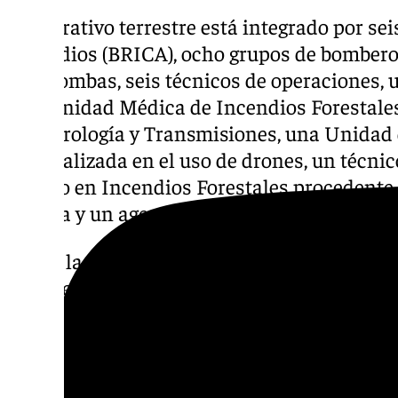
El operativo terrestre está integrado por se
Incendios (BRICA), ocho grupos de bomberos
autobombas, seis técnicos de operaciones, 
una Unidad Médica de Incendios Forestale
Meteorología y Transmisiones, una Unidad
especializada en el uso de drones, un técnic
Mando en Incendios Forestales procedente
pesada y un agente medioambiental.
Hasta la zona también se han desplazado la
Junta en Jaén, María José Lara, junto al jefe
Civil de Jaén, asesores técnicos de Emergenc
de Emergencias de Andalucía con un Pues
coordinar las labores de extinción y garanti
población.