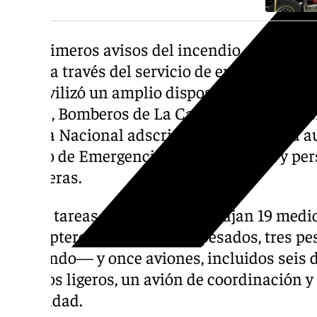
Los primeros avisos del incendio se recibier
horas a través del servicio de emergencias 
se movilizó un amplio dispositivo en el que 
Infoca, Bomberos de La Carolina, Guardia Civ
Policía Nacional adscrita a la comunidad au
Centro de Emergencias Sanitarias 061 y pe
carreteras.
En las tareas de extinción trabajan 19 medio
helicópteros —cuatro semipesados, tres pes
de mando— y once aviones, incluidos seis de
anfibios ligeros, un avión de coordinación y
capacidad.