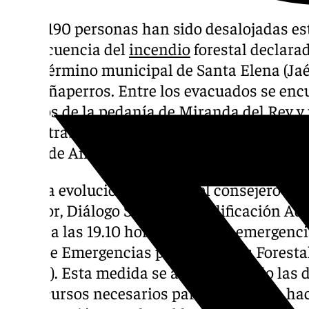
Unas 190 personas han sido desalojadas es
consecuencia del
incendio
forestal declarad
en el término municipal de Santa Elena (Jaé
Despeñaperros. Entre los evacuados se enc
vecinos de la pedanía de Miranda del Rey y
encontraban en una granja escuela próxima
Junta de Andalucía.
Ante la evolución del fuego, el consejero en
Interior, Diálogo Social y Simplificación Ad
activó a las 19.10 horas la fase de emergenci
Plan de Emergencias por Incendios Foresta
Infoca). Esta medida se adopta cuando las 
los recursos necesarios para combatirlo h