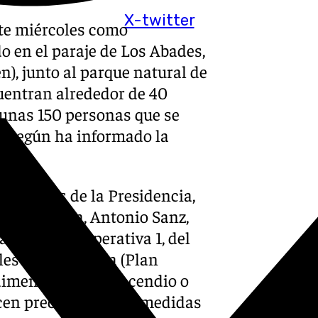
X-twitter
te miércoles como
o en el paraje de Los Abades,
n), junto al parque natural de
uentran alrededor de 40
 unas 150 personas que se
, según ha informado la
 funciones de la Presidencia,
ministrativa, Antonio Sanz,
a, situación operativa 1, del
les de Andalucía (Plan
dimensiones del incendio o
acen preciso adoptar medidas