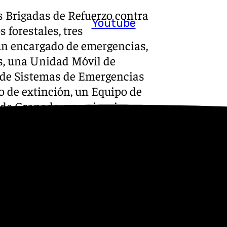
is Brigadas de Refuerzo contra
Youtube
 forestales, tres
un encargado de emergencias,
s, una Unidad Móvil de
 de Sistemas de Emergencias
o de extinción, un Equipo de
 de Granada, maquinaria
 delegada del Gobierno de la
 del Servicio de Protección
ias 112 y efectivos del Grupo
to de Mando Avanzado para
zar la seguridad de la