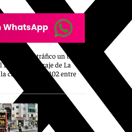
 cortado al tráfico un tramo
l Rey con el paraje de La
 la carretera JA-7102 entre