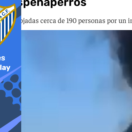
Despeñaperros
Desalojadas cerca de 190 personas por un in