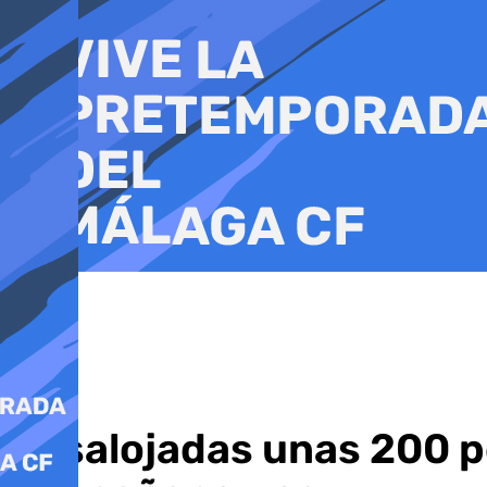
Ir
al
contenido
Desalojadas unas 200 p