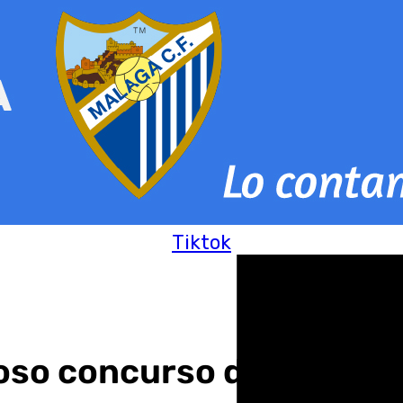
Tiktok
oso concurso de volteo