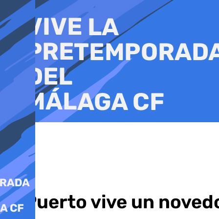
Ir
al
contenido
El Puerto vive un noved