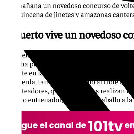
esta mañana un novedoso concurso de volteo
una quincena de jinetes y amazonas canteran
El Puerto vive un novedoso co
El teniente de alcalde de Juventud y Deporte
Nieto
ha presenciado la competición de esta
consiste en la realización de ejercicios gi
a la cuerda, tanto al paso como al trote o ga
los volteadores, que son quienes realizan los 
longer
o entrenador, que guía al caballo a la 