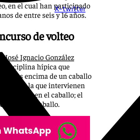
, en el cual han participado
X-twitter
os de entre seis y 16 años.
ncurso de volteo
, J
osé Ignacio González
 disciplina hípica que
mnásticos encima de un caballo
lope, y en la que intervienen
ejercicios en el caballo; el
cuerda y el caballo.