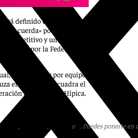
n. Está definido como gimnasia
o «a la cuerda» por un
e competitivo y uno de los
conocidos por la Federación
al, por parejas y por equipos
uza en la que se encuadra el
deración Andaluza de Hípica.
tagram
,
Facebook
,
Tik Tok
o
X
. Puedes ponerte en 