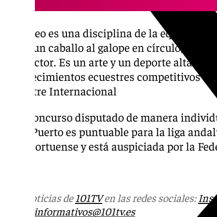
El volteo es una disciplina de la equitació
sobre un caballo al galope en círculo, guiad
conductor. Es un arte y un deporte altament
acontecimientos ecuestres competitivos re
Ecuestre Internacional
Este concurso disputado de manera individu
en El Puerto es puntuable para la liga andal
Club portuense y está auspiciada por la Fe
Más noticias de
101TV
en las redes sociales:
Ins
correo
informativos@101tv.es