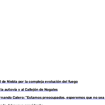
Youtube
l de Niebla por la compleja evolución del fuego
a autovía y al Callejón de Nogales
Fernando Calero: “Estamos preocupados, esperemos que no sea