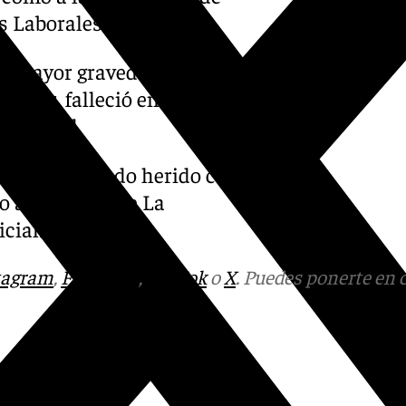
s Laborales.
de mayor gravedad, que a
onar, falleció en el lugar del
s de edad.
d, ha resultado herido con
o al hospital de La
cial.
tagram
,
Facebook
,
Tik Tok
o
X
. Puedes ponerte en 