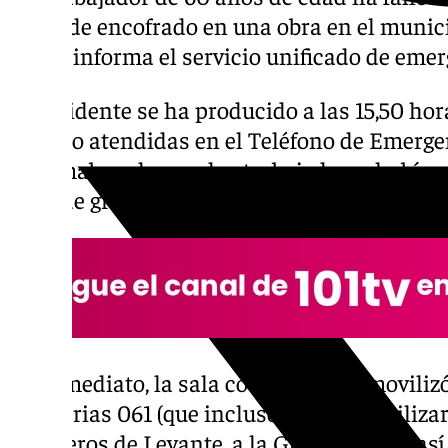
placa de encofrado en una obra en el munic
según informa el servicio unificado de emer
El accidente se ha producido a las 15,50 ho
socorro atendidas en el Teléfono de Emergen
informaban de que dos trabajadores habían 
ellos de gravedad, al caerle encima un pan
De inmediato, la sala coordinadora moviliz
Sanitarias 061 (que incluso llegó a movilizar 
Bomberos de Levante, a la Guardia Civil, as