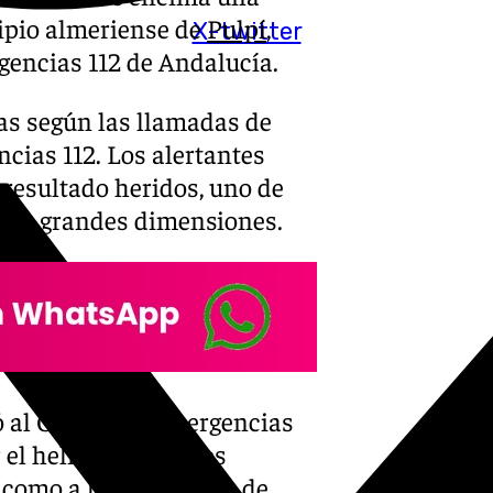
ipio almeriense de
Pulpí
,
X-twitter
gencias 112 de Andalucía.
ras según las llamadas de
cias 112. Los alertantes
resultado heridos, uno de
el de grandes dimensiones.
ó al Centro de Emergencias
el helicóptero), a los
í como a la Inspección de