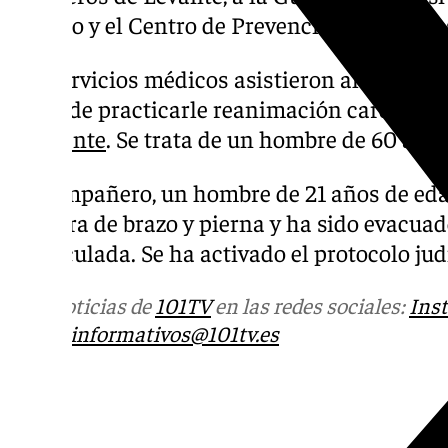
Trabajo y el Centro de Prevención de Riesgo
Los servicios médicos asistieron al herido 
pesar de practicarle reanimación cardiopulm
accidente
. Se trata de un hombre de 60 año
Su compañero, un hombre de 21 años de eda
fractura de brazo y pierna y ha sido evacuad
Inmaculada. Se ha activado el protocolo judi
Más noticias de
101TV
en las redes sociales:
Ins
correo
informativos@101tv.es
Tags: