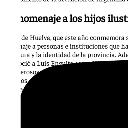
Un homenaje a los hijos ilust
El Día de Huelva, que este año conmemora s
homenaje a personas e instituciones que han
la cultura y la identidad de la provincia. A
reconoció a Luis Enguita como Hijo Adoptiv
a numerosos colectivos y personalidades co
entre los que se encuentran figuras del ámbi
cultural y artístico.
Una trayectoria internacional con raíces o
en Huelva, ha desarrollado una destacada ca
flamenco, llevando su música a escenarios 