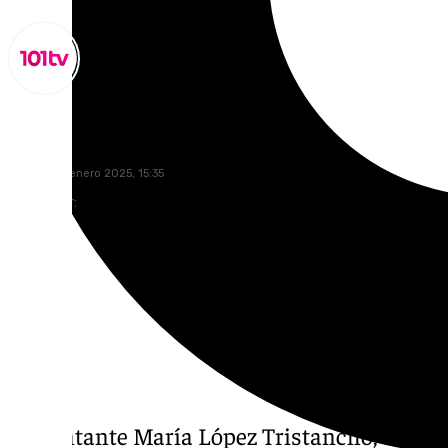
Miguel Alfonso
sábado, 25 enero 2025, 15:35
Compartir:
La cantante María López Tristancho, conoc