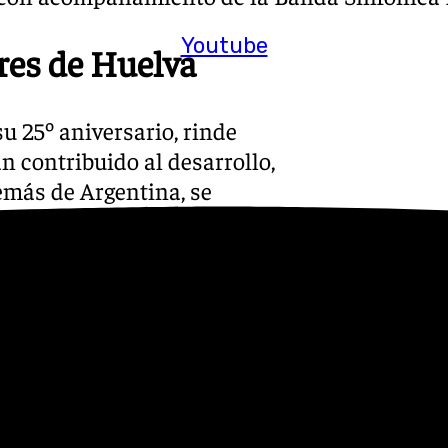
Youtube
res de Huelva
u 25º aniversario, rinde
 contribuido al desarrollo,
demás de Argentina, se
o a título póstumo, así como
n las Medallas de Huelva,
to empresarial, social,
nubenses Argentina, nacida
rrera en el ámbito del
nacionales e internacionales.