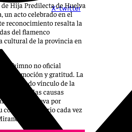
o de Hija Predilecta de Huelva
X-twitter
, un acto celebrado en el
te reconocimiento resalta la
adas del flamenco
cultural de la provincia en
o el himno no oficial
ón con emoción y gratitud. La
 el profundo vínculo de la
romiso con las causas
lamenco que lleva por
tu corazón solidario cada vez
Miranda.