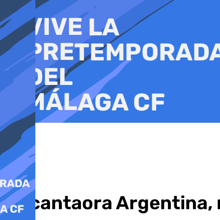
Ir
al
contenido
La cantaora Argentina,