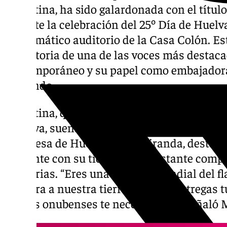
Argentina, ha sido galardonada con el títul
durante la celebración del 25º Día de Huelva
emblemático auditorio de la Casa Colón. Es
trayectoria de una de las voces más destac
contemporáneo y su papel como embajadora 
el mundo.
Argentina, que amenizó la gala interpretand
«Huelva, suena diferente», recibió el galard
alcaldesa de Huelva, Pilar Miranda, destacó
cantante con su tierra y su constante comp
solidarias. “Eres una estrella mundial del f
bandera a nuestra tierra, a la que entregas 
que los onubenses te necesitamos”, señaló 