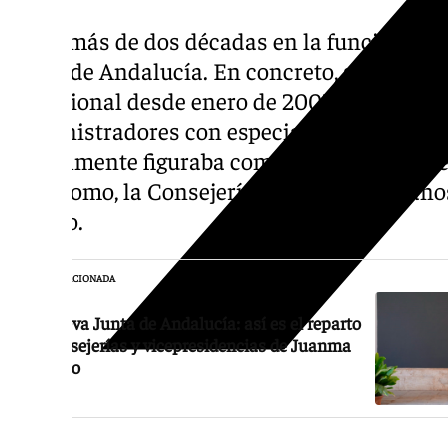
Lleva más de dos décadas en la función públ
Junta de Andalucía. En concreto, según apa
profesional desde enero de 2005 es funcion
Administradores con especialidad en el cam
Actualmente figuraba como Secretaría Gene
Autónomo, la Consejería que sigue en mano
Blanco.
NOTICIA RELACIONADA
La nueva Junta de Andalucía: así es el reparto
de consejerías y vicepresidencias de Juanma
Moreno