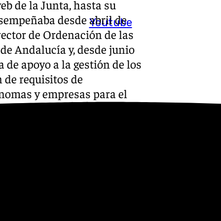
web de la Junta, hasta su
sempeñaba desde abril de
Youtube
ector de Ordenación de las
de Andalucía y, desde junio
a de apoyo a la gestión de los
 de requisitos de
ónomas y empresas para el
taría General Técnica de la
oración de planes económicos
etitividad de Andalucía 2007-
y coordinación de los
 FSE para el período de
ropea, asumiendo la