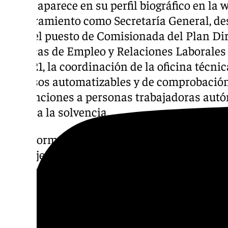
Según aparece en su perfil biográfico en la 
nombramiento como Secretaría General, de
2020 el puesto de Comisionada del Plan Dir
Políticas de Empleo y Relaciones Laborales 
de 2021, la coordinación de la oficina técnic
procesos automatizables y de comprobación
subvenciones a personas trabajadoras aut
apoyo a la solvencia.
Anteriormente fue coordinadora de la Secre
Consejería de Empleo y colaboró en la elab
generales, como la Estrategia para la Comp
2013, siendo responsable de la elaboración 
Programas Operativos de Andalucía FEDER y
programación 2014-2020 de la Comisión Eu