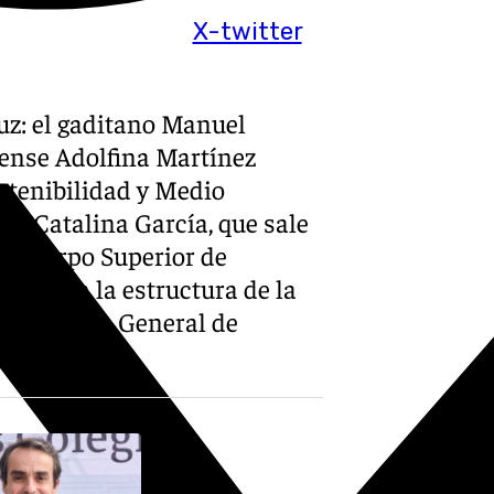
X-twitter
uz: el gaditano Manuel
nense Adolfina Martínez
stenibilidad y Medio
mo Catalina García, que sale
el Cuerpo Superior de
rgos en la estructura de la
 Secretaría General de