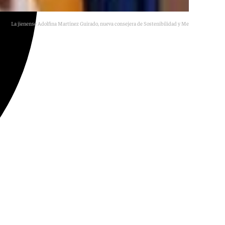
La jienense Adolfina Martínez Guirado, nueva consejera de Sostenibilidad y Medio Ambiente.
Archivo