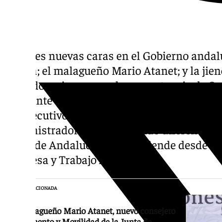
Hay tres nuevas caras en el Gobierno andal
Gavira; el malagueño Mario Atanet; y la jie
Guirado, quien asume la competencia de So
Ambiente que tenía otra política de Jaén co
del Ejecutivo. Se trata de una funcionaria d
Administradores que ha tenido diferentes ca
Junta de Andalucía y que asciende desde la
Empresa y Trabajo Autónomo.
NOTICIA RELACIONADA
El malagueño Mario Atanet, nuevo consejero
de Fomento y Movilidad de la Junta de