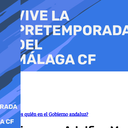
Ir
al
contenido
¿Quién es quién en el Gobierno andaluz?