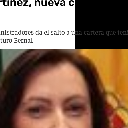
rtínez, nueva consejera d
istradores da el salto a una cartera que ten
rturo Bernal