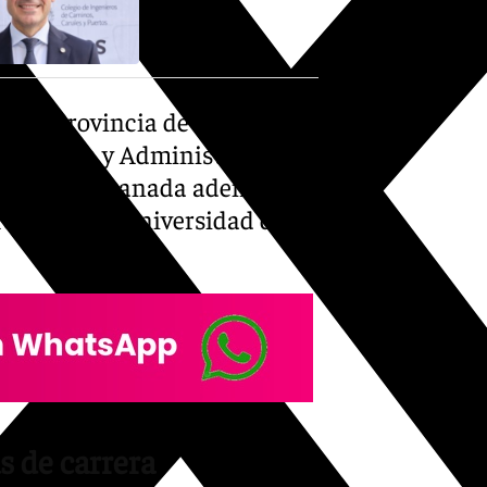
n la provincia de Jaén, en
n Economía y Administración y
rsidad de Granada además de
ollo por la Universidad de
s de carrera