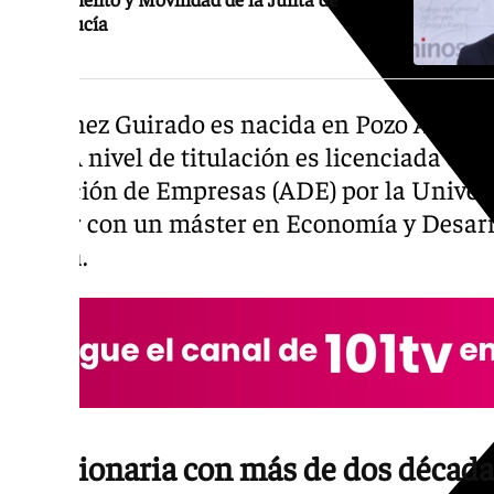
Andalucía
Martínez Guirado es nacida en Pozo Alcón, e
1975. A nivel de titulación es licenciada e
Dirección de Empresas (ADE) por la Unive
contar con un máster en Economía y Desarr
Sevilla.
Funcionaria con más de dos década